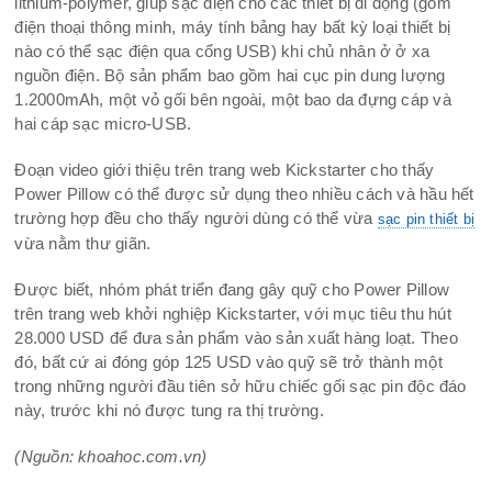
lithium-polymer, giúp sạc điện cho các thiết bị di động (gồm
điện thoại thông minh, máy tính bảng hay bất kỳ loại thiết bị
nào có thể sạc điện qua cổng USB) khi chủ nhân ở ở xa
nguồn điện. Bộ sản phẩm bao gồm hai cục pin dung lượng
1.2000mAh, một vỏ gối bên ngoài, một bao da đựng cáp và
hai cáp sạc micro-USB.
Đoạn video giới thiệu trên trang web Kickstarter cho thấy
Power Pillow có thể được sử dụng theo nhiều cách và hầu hết
trường hợp đều cho thấy người dùng có thể vừa
sạc pin thiết bị
vừa nằm thư giãn.
Được biết, nhóm phát triển đang gây quỹ cho Power Pillow
trên trang web khởi nghiệp Kickstarter, với mục tiêu thu hút
28.000 USD để đưa sản phẩm vào sản xuất hàng loạt. Theo
đó, bất cứ ai đóng góp 125 USD vào quỹ sẽ trở thành một
trong những người đầu tiên sở hữu chiếc gối sạc pin độc đáo
này, trước khi nó được tung ra thị trường.
(Nguồn: khoahoc.com.vn)