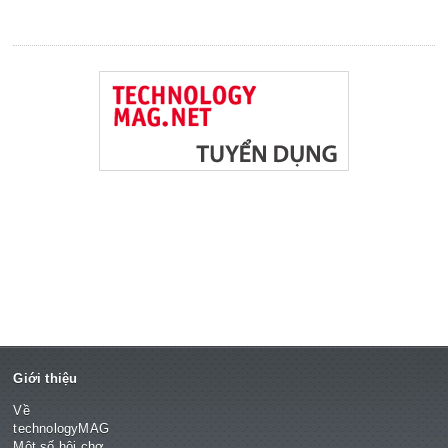
Giới thiệu
Về
technologyMAG
Một số hội chợ