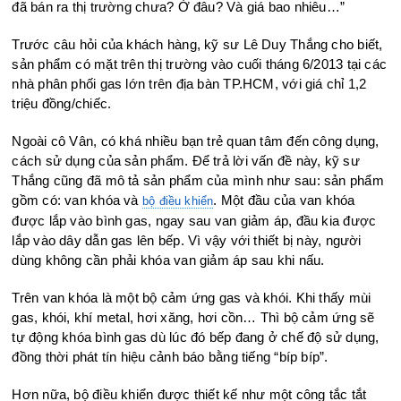
đã bán ra thị trường chưa? Ở đâu? Và giá bao nhiêu…”
Trước câu hỏi của khách hàng, kỹ sư Lê Duy Thắng cho biết,
sản phẩm có mặt trên thị trường vào cuối tháng 6/2013 tại các
nhà phân phối gas lớn trên địa bàn TP.HCM, với giá chỉ 1,2
triệu đồng/chiếc.
Ngoài cô Vân, có khá nhiều bạn trẻ quan tâm đến công dụng,
cách sử dụng của sản phẩm. Để trả lời vấn đề này, kỹ sư
Thắng cũng đã mô tả sản phẩm của mình như sau: sản phẩm
gồm có: van khóa và
. Một đầu của van khóa
bộ điều khiển
được lắp vào bình gas, ngay sau van giảm áp, đầu kia được
lắp vào dây dẫn gas lên bếp. Vì vậy với thiết bị này, người
dùng không cần phải khóa van giảm áp sau khi nấu.
Trên van khóa là một bộ cảm ứng gas và khói. Khi thấy mùi
gas, khói, khí metal, hơi xăng, hơi cồn… Thì bộ cảm ứng sẽ
tự động khóa bình gas dù lúc đó bếp đang ở chế độ sử dụng,
đồng thời phát tín hiệu cảnh báo bằng tiếng “bíp bíp”.
Hơn nữa, bộ điều khiển được thiết kế như một công tắc tắt