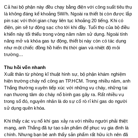
Cả hai bộ phận này đều chạy bằng điện với công suất tiêu thụ
là không đáng kể khoảng 5W/h. Ngoài ra thiết bị còn được lắp
pin sạc với thời gian chạy liên tục khoảng 20 tiếng. Khi có
điện, pin sẽ tự động sạc cho tới khi đầy. Tuổi thọ của bộ điều
khiển này tối thiểu trong vòng năm năm sử dụng. Ngoài tính
năng mở và khóa gas tự động, thiết bị này còn có tác dụng
như một chiếc đồng hồ hiển thị thời gian và nhiệt độ môi
trường…
Thu hồi vốn nhanh
Xuất thân từ phòng kĩ thuật hình sự, bộ phận khám nghiệm
hiện trường cháy nổ công an TP.HCM. Trong nhiều năm, anh
Thắng thường xuyên tiếp xúc với những vụ cháy, những tai
nạn thương tâm do cháy nổ bình gas gây ra. Rất nhiều vụ
trong số đó, nguyên nhân là do sự cố rò rỉ khí gas do người
sử dụng quên khóa.
Khi thấy các vụ nổ khí gas xảy ra với nhiều người phải thiệt
mạng, anh Thắng đã tự tạo sản phẩm để phục vụ gia đình là
chính. Nhưng bạn bè anh thấy sản phẩm rất hữu ích nên đã