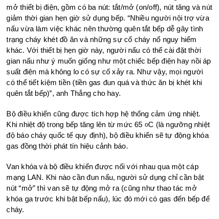
mở thiết bị điện, gồm có ba nút: tắt/mở (on/off), nút tăng và nút
giảm thời gian hẹn giờ sử dụng bếp. “Nhiều người nội trợ vừa
nấu vừa làm việc khác nên thường quên tắt bếp dễ gây tình
trạng cháy khét đồ ăn và những sự cố cháy nổ nguy hiểm
khác. Với thiết bị hẹn giờ này, người nấu có thể cài đặt thời
gian nấu như ý muốn giống như một chiếc bếp điện hay nồi áp
suất điện mà không lo có sự cố xảy ra. Như vậy, mọi người
có thể tiết kiệm tiền (tiền gas đun quá và thức ăn bị khét khi
quên tắt bếp)”, anh Thắng cho hay.
Bộ điều khiển cũng được tích hợp hệ thống cảm ứng nhiệt.
Khi nhiệt độ trong bếp tăng lên từ mức 65
C (là ngưỡng nhiệt
o
độ báo cháy quốc tế quy định), bộ điều khiển sẽ tự động khóa
gas đồng thời phát tín hiệu cảnh báo.
Van khóa và bộ điều khiển được nối với nhau qua một cáp
mạng LAN. Khi nào cần đun nấu, người sử dụng chỉ cần bật
nút “mở” thì van sẽ tự động mở ra (cũng như thao tác mở
khóa ga trước khi bật bếp nấu), lúc đó mới có gas đến bếp để
cháy.