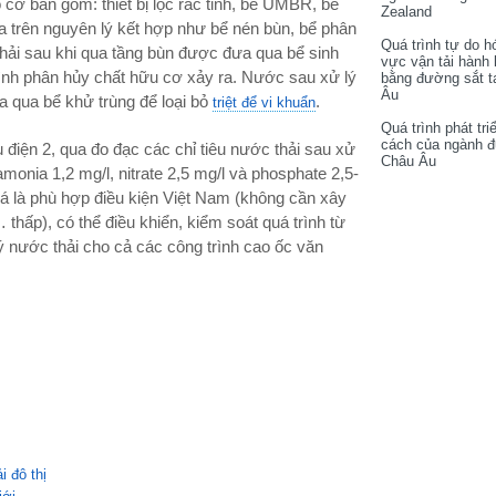
 bản gồm: thiết bị lọc rác tinh, bể UMBR, bể
Zealand
trên nguyên lý kết hợp như bể nén bùn, bể phân
Quá trình tự do h
ải sau khi qua tầng bùn được đưa qua bể sinh
vực vận tải hành
rình phân hủy chất hữu cơ xảy ra. Nước sau xử lý
bằng đường sắt t
Âu
 qua bể khử trùng để loại bỏ
.
triệt để vi khuẩn
Quá trình phát tri
cách của ngành 
điện 2, qua đo đạc các chỉ tiêu nước thải sau xử
Châu Âu
monia 1,2 mg/l, nitrate 2,5 mg/l và phosphate 2,5-
 là phù hợp điều kiện Việt Nam (không cần xây
 thấp), có thể điều khiển, kiểm soát quá trình từ
lý nước thải cho cả các công trình cao ốc văn
 đô thị