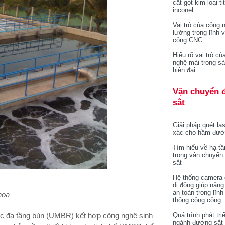
cắt gọt kim loại ti
inconel
Vai trò của công 
lường trong lĩnh 
công CNC
Hiểu rõ vai trò củ
nghệ mài trong sả
hiện đại
Vận chuyển 
sắt
Giải pháp quét la
xác cho hầm đườ
Tìm hiểu về hạ tầ
trong vận chuyển
sắt
Hệ thống camera 
di động giúp nâng
an toàn trong lĩnh
họa
thông công cộng
c đa tầng bùn (UMBR) kết hợp công nghệ sinh
Quá trình phát tri
ngành đường sắt 