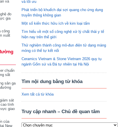
tan và
và tối ưu
Phát triển bộ khuếch đại sợi quang cho ứng dụng
nghệ đo
truyền thông không gian
vực gia
Một số kiến thức hữu ích về kim loại tấm
a công
Tìm hiểu về một số công nghệ xử lý chất thải y tế
n xuất
hiện nay trên thế giới
Thử nghiệm thành công mô-đun điện tử dạng màng
mỏng có thể tự kết nối
đường
Ceramics Vietnam & Stone Vietnam 2026 quy tụ
ngành Gốm sứ và Đá tự nhiên tại Hà Nội
ser chuẩn
ng sắt
Tìm nội dung bằng từ khóa
ng sân ga
 đường
Xem tất cả từ khóa
giám sát
 cao tính
 vực giao
Truy cập nhanh – Chủ đề quan tâm
ển của
tại New