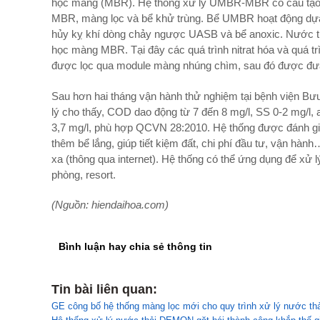
học màng (MBR). Hệ thống xử lý UMBR-MBR có cấu tạo cơ
MBR, màng lọc và bể khử trùng. Bể UMBR hoạt động dựa 
hủy kỵ khí dòng chảy ngược UASB và bể anoxic. Nước th
học màng MBR. Tại đây các quá trình nitrat hóa và quá t
được lọc qua module màng nhúng chìm, sau đó được đưa
Sau hơn hai tháng vận hành thử nghiệm tại bệnh viện Bưu 
lý cho thấy, COD dao động từ 7 đến 8 mg/l, SS 0-2 mg/l, a
3,7 mg/l, phù hợp QCVN 28:2010. Hệ thống được đánh giá
thêm bể lắng, giúp tiết kiệm đất, chi phí đầu tư, vận hành…
xa (thông qua internet). Hệ thống có thể ứng dụng để xử 
phòng, resort.
(Nguồn: hiendaihoa.com)
Bình luận hay chia sẻ thông tin
Tin bài liên quan:
GE công bố hệ thống màng lọc mới cho quy trình xử lý nước thải