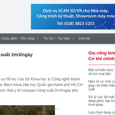
Công nghệ – Đời sống
Tin tức – Sự kiện
Liên hệ
Gia công kim
 suất 2m3/ngày
Cơ khí chính
Một số kiến thức
về kim loại tấm
ợc sự hỗ trợ của Sở Khoa học & Công nghệ
thành
Hiểu rõ cơ tính củ
ọc Bách khoa (đại học Quốc gia thành phố Hồ Chí
giúp cải thiện hiệ
xuất
nước thải y tế compact công suất 2m
/ngày phù
3
Xử lý các bề mặt
dạng phức tạp tr
trình phay
Lựa chọn dụng cụ