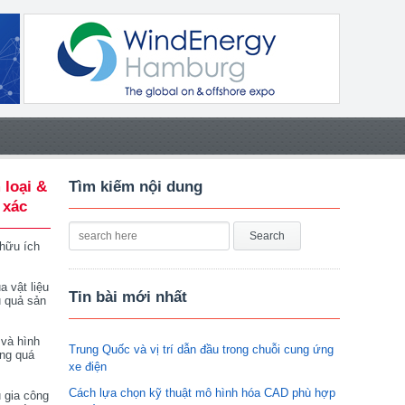
 loại &
Tìm kiếm nội dung
 xác
 hữu ích
a vật liệu
Tin bài mới nhất
u quả sản
 và hình
Trung Quốc và vị trí dẫn đầu trong chuỗi cung ứng
ong quá
xe điện
Cách lựa chọn kỹ thuật mô hình hóa CAD phù hợp
 gia công