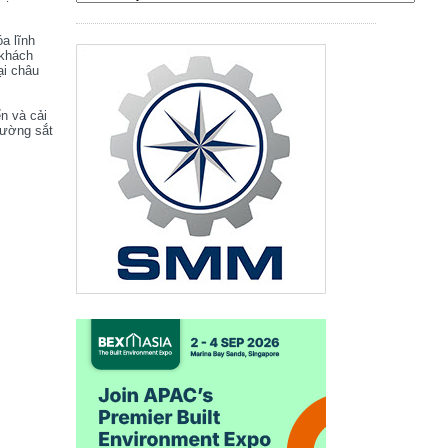
óa lĩnh
 khách
ại châu
ển và cải
đường sắt