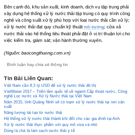
Bên cạnh đó, khu sản xuất, kinh doanh, dịch vụ tập trung phải
xây dựng hệ thống xử lý nước thải tập trung có quy trình công
nghệ và công suất xử lý phù hợp với loại nước thải cần xử lý;
xử lý nước thải đạt quy chuẩn kỹ thuật
; cửa xả
môi trường
nước thải vào hệ thống tiêu thoát phải đặt ở vị trí thuận lợi cho
việc kiểm tra, giám sát; vận hành thường xuyên.
(Nguồn: baocongthuong.com.vn)
Bình luận hay chia sẻ thông tin
Tin Bài Liên Quan:
Việt Nam cần 8,3 tỷ USD để xử lý nước thải đô thị
VietWater 2017 – Triển lãm quốc tế về ngành Cấp thoát nước, Công
nghệ Lọc nước và Xử lý Nước thải tại Việt Nam
Năm 2015, tỉnh Quảng Ninh sẽ có trạm xử lý nước thải tại nơi sản
xuất
Năng lượng tái tạo từ nước thải
Hệ thống xử l‎ý nước thải thành khí đốt cho các gia đình tại Anh
Xử lý nước thải thực phẩm với quy mô vừa và nhỏ
Dùng lá chà là làm sạch nước thải y tế