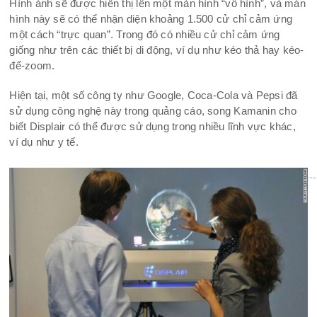
Hình ảnh sẽ được hiển thị lên một màn hình “vô hình”, và màn
hình này sẽ có thể nhận diện khoảng 1.500 cử chỉ cảm ứng
một cách “trực quan”. Trong đó có nhiều cử chỉ cảm ứng
giống như trên các thiết bị di động, ví dụ như kéo thả hay kéo-
để-zoom.
Hiện tại, một số công ty như Google, Coca-Cola và Pepsi đã
sử dụng công nghệ này trong quảng cáo, song Kamanin cho
biết Displair có thể được sử dụng trong nhiều lĩnh vực khác,
ví dụ như y tế.