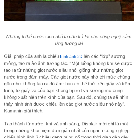
Những ti thể nước siêu nhỏ là câu trả lời cho công nghệ cảm
ứng tương lai
Giải pháp của anh là chiếu
lên các “lớp” sương
hình ảnh 3D
mỏng, tạo ra ảo ảnh tương tác. “Một luồng không khí sẽ được
tạo ra từ những giọt nước siêu nhỏ, giống như những giọt
nước trong đám mây. Các giọt nước này nhỏ tới mức chúng
gần như không tạo ra độ ẩm: bạn có thể thử trên giấy và trên
kính, tờ giấy và của bạn không bị ướt và sương mù cũng
không xuất hiện trên kính của bạn. Sau đó, chúng ta sẽ nhìn
thấy hình ảnh được chiếu lên các giọt nước siêu nhỏ này”,
Kamanin giải thích.
Tạo thành từ nước, khí và ánh sáng, Displair mới chỉ là một
trong những khái niệm đơn giản nhất của ngành công nghiệp
chiếu hình ảnh 3 chiều đang bùng nổ trong thời gian gần đây.