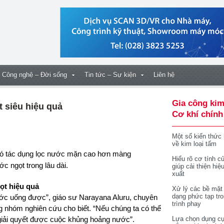
Công nghệ – Đời sống
Tin tức – Sự kiện
Liên hệ
Gia công kim
 siêu hiệu quả
Cơ khí chính
Một số kiến thức
về kim loại tấm
ó tác dụng lọc nước mặn cao hơn màng
Hiểu rõ cơ tính củ
c ngọt trong lâu dài.
giúp cải thiện hiệ
xuất
ọt hiệu quả
Xử lý các bề mặt
dạng phức tạp tr
 nước uống được”, giáo sư Narayana Aluru, chuyên
trình phay
ng nhóm nghiên cứu cho biết. “Nếu chúng ta có thể
 giải quyết được cuộc khủng hoảng nước”.
Lựa chọn dụng cụ