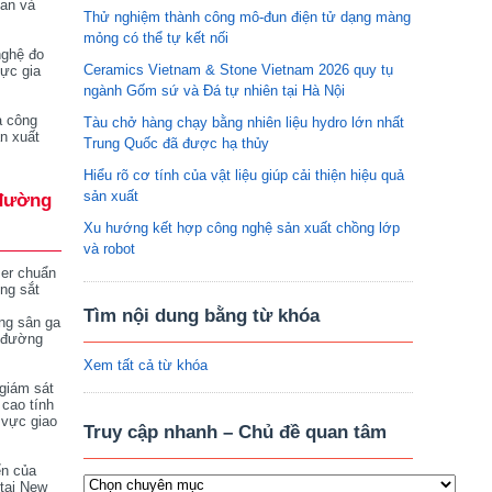
tan và
Thử nghiệm thành công mô-đun điện tử dạng màng
mỏng có thể tự kết nối
nghệ đo
Ceramics Vietnam & Stone Vietnam 2026 quy tụ
vực gia
ngành Gốm sứ và Đá tự nhiên tại Hà Nội
a công
Tàu chở hàng chạy bằng nhiên liệu hydro lớn nhất
n xuất
Trung Quốc đã được hạ thủy
Hiểu rõ cơ tính của vật liệu giúp cải thiện hiệu quả
sản xuất
đường
Xu hướng kết hợp công nghệ sản xuất chồng lớp
và robot
ser chuẩn
ng sắt
Tìm nội dung bằng từ khóa
ng sân ga
 đường
Xem tất cả từ khóa
giám sát
 cao tính
 vực giao
Truy cập nhanh – Chủ đề quan tâm
ển của
tại New