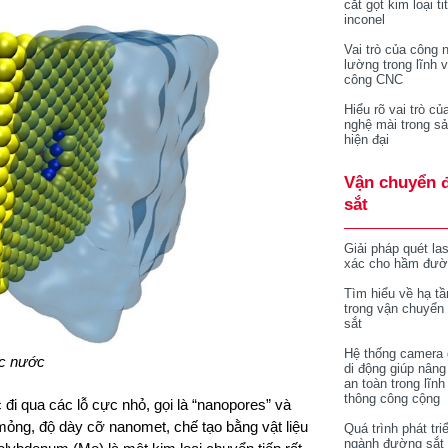
cắt gọt kim loại ti
inconel
Vai trò của công 
lường trong lĩnh 
công CNC
Hiểu rõ vai trò củ
nghệ mài trong sả
hiện đại
Vận chuyển 
sắt
Giải pháp quét la
xác cho hầm đườ
Tìm hiểu về hạ tầ
trong vận chuyển
sắt
Hệ thống camera 
c nước
di động giúp nâng
an toàn trong lĩnh
thông công cộng
 đi qua các lỗ cực nhỏ, gọi là “nanopores” và
mỏng, độ dày cỡ nanomet, chế tạo bằng vật liệu
Quá trình phát tri
ngành đường sắt 