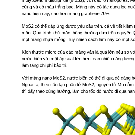
molybdenum disulphide (MoS2), với các lỗ nanopores. Mo
cứng và có màu trắng bạc. Màng này có tác dụng lọc nư
nano hiện nay, cao hơn màng graphene 70%.
MoS2 có thể đáp ứng được yêu cầu trên, cả về tiết kiệm 
mặn. Quá trình khử mặn thông thường dựa trên nguyên l
một màng nhựa mỏng. Tuy nhiên cách làm này có một s
Kích thước micro của các màng vẫn là quá lớn nếu so với
nước biển với một áp suất lớn hơn, cần nhiều năng lượng
làm tăng chi phí bảo trì.
Với màng nano MoS2, nước biển có thể đi qua dễ dàng h
Ngoài ra, theo cấu tạo phân tử MoS2, nguyên tử Mo nằm ở
thì đẩy theo cùng hướng, làm cho tốc độ nước đi qua nan