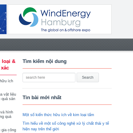
 loại &
Tìm kiếm nội dung
 xác
 hữu ích
a vật liệu
Tin bài mới nhất
u quả sản
 và hình
Một số kiến thức hữu ích về kim loại tấm
ong quá
Tìm hiểu về một số công nghệ xử lý chất thải y tế
hiện nay trên thế giới
 gia công