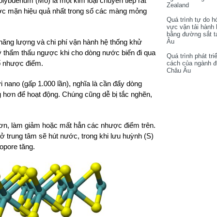
lybdenum (Mo) là một kim loại chuyển tiếp rất
Zealand
ớc mặn hiệu quả nhất trong số các màng mỏng
Quá trình tự do h
vực vận tải hành
bằng đường sắt t
Âu
năng lượng và chi phí vận hành hệ thống khử
ý thẩm thấu ngược khi cho dòng nước biển đi qua
Quá trình phát tri
ố nhược điểm.
cách của ngành 
Châu Âu
 nano (gấp 1.000 lần), nghĩa là cần đẩy dòng
 hơn để hoạt động. Chúng cũng dễ bị tắc nghẽn,
ơn, làm giảm hoặc mất hẳn các nhược điểm trên.
 trung tâm sẽ hút nước, trong khi lưu huỳnh (S)
opore tăng.