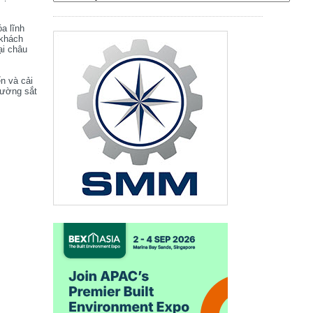
óa lĩnh
 khách
ại châu
ển và cải
đường sắt