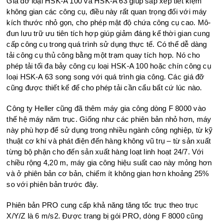
Giá đỡ loại HSK-A 100 và HSK-A 63 giúp sắp xếp tiết kiệm
không gian các công cụ, điều này rất quan trọng đối với máy
kích thước nhỏ gọn, cho phép mật độ chứa công cụ cao. Mô-
đun lưu trữ ưu tiên tích hợp giúp giảm đáng kể thời gian cung
cấp công cụ trong quá trình sử dụng thực tế. Có thể dễ dàng
tải công cụ thủ công bằng một trạm quay tích hợp. Nó cho
phép tải tối đa bảy công cụ loại HSK-A 100 hoặc chín công cụ
loại HSK-A 63 song song với quá trình gia công. Các giá đỡ
cũng được thiết kế để cho phép tải cần cẩu bất cứ lúc nào.
Công ty Heller cũng đã thêm máy gia công dòng F 8000 vào
thế hệ máy năm trục. Giống như các phiên bản nhỏ hơn, máy
này phù hợp để sử dụng trong nhiều ngành công nghiệp, từ kỹ
thuật cơ khí và phát điện đến hàng không vũ trụ – từ sản xuất
từng bộ phận cho đến sản xuất hàng loạt linh hoạt 24/7. Với
chiều rộng 4,20 m, máy gia công hiệu suất cao này mỏng hơn
và ở phiên bản cơ bản, chiếm ít không gian hơn khoảng 25%
so với phiên bản trước đây.
Phiên bản PRO cung cấp khả năng tăng tốc trục theo trục
X/Y/Z là 6 m/s2. Được trang bị gói PRO, dòng F 8000 cũng