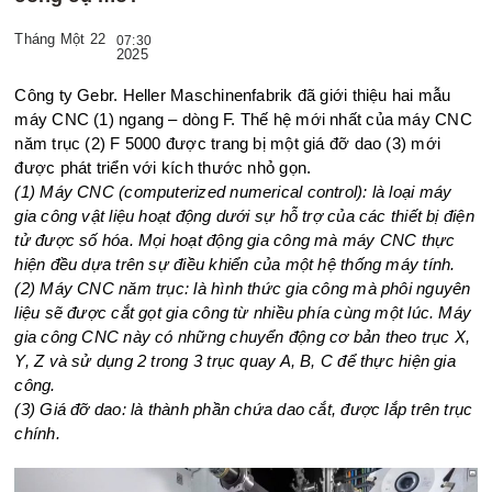
Tháng Một 22
07:30
2025
Công ty Gebr. Heller Maschinenfabrik đã giới thiệu hai mẫu
máy CNC (1) ngang – dòng F. Thế hệ mới nhất của máy CNC
năm trục (2) F 5000 được trang bị một giá đỡ dao (3) mới
được phát triển với kích thước nhỏ gọn.
(1) Máy CNC (computerized numerical control): là loại máy
gia công vật liệu hoạt động dưới sự hỗ trợ của các thiết bị điện
tử được số hóa. Mọi hoạt động gia công mà máy CNC thực
hiện đều dựa trên sự điều khiển của một hệ thống máy tính.
(2) Máy CNC năm trục: là hình thức gia công mà phôi nguyên
liệu sẽ được cắt gọt gia công từ nhiều phía cùng một lúc. Máy
gia công CNC này có những chuyển động cơ bản theo trục X,
Y, Z và sử dụng 2 trong 3 trục quay A, B, C để thực hiện gia
công.
(3) Giá đỡ dao: là thành phần chứa dao cắt, được lắp trên trục
chính.