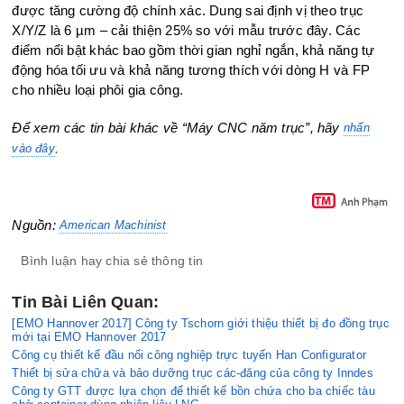
được tăng cường độ chính xác. Dung sai định vị theo trục
X/Y/Z là 6 µm – cải thiện 25% so với mẫu trước đây. Các
điểm nổi bật khác bao gồm thời gian nghỉ ngắn, khả năng tự
động hóa tối ưu và khả năng tương thích với dòng H và FP
cho nhiều loại phôi gia công.
Để xem các tin bài khác về “Máy CNC năm trục”, hãy
nhấn
.
vào đây
Nguồn:
American Machinist
Bình luận hay chia sẻ thông tin
Tin Bài Liên Quan:
[EMO Hannover 2017] Công ty Tschorn giới thiệu thiết bị đo đồng trục
mới tại EMO Hannover 2017
Công cụ thiết kế đầu nối công nghiệp trực tuyến Han Configurator
Thiết bị sửa chữa và bảo dưỡng trục các-đăng của công ty Inndes
Công ty GTT được lựa chọn để thiết kế bồn chứa cho ba chiếc tàu