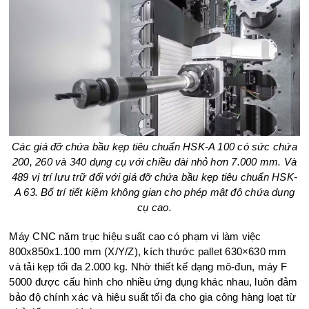
Các giá đỡ chứa bầu kẹp tiêu chuẩn HSK-A 100 có sức chứa
200, 260 và 340 dụng cụ với chiều dài nhỏ hơn 7.000 mm. Và
489 vị trí lưu trữ đối với giá đỡ chứa bầu kẹp tiêu chuẩn HSK-
A 63. Bố trí tiết kiệm không gian cho phép mật độ chứa dụng
cụ cao.
Máy CNC năm trục hiệu suất cao có phạm vi làm việc
800x850x1.100 mm (X/Y/Z), kích thước pallet 630×630 mm
và tải kẹp tối đa 2.000 kg. Nhờ thiết kế dạng mô-đun, máy F
5000 được cấu hình cho nhiều ứng dụng khác nhau, luôn đảm
bảo độ chính xác và hiệu suất tối đa cho gia công hàng loạt từ