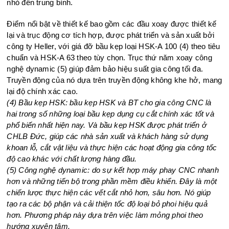
nhỏ đến trung bình.
Điểm nổi bật về thiết kế bao gồm các đầu xoay được thiết kế
lại và trục động cơ tích hợp, được phát triển và sản xuất bởi
công ty Heller, với giá đỡ bầu kẹp loại HSK-A 100 (4) theo tiêu
chuẩn và HSK-A 63 theo tùy chọn. Trục thứ năm xoay công
nghệ dynamic (5) giúp đảm bảo hiệu suất gia công tối đa.
Truyền động của nó dựa trên truyền động không khe hở, mang
lại độ chính xác cao.
(4) Bầu kẹp HSK: bầu kẹp HSK và BT cho gia công CNC là
hai trong số những loại bầu kẹp dụng cụ cắt chính xác tốt và
phổ biến nhất hiện nay. Và bầu kẹp HSK được phát triển ở
CHLB Đức, giúp các nhà sản xuất và khách hàng sử dụng
khoan lỗ, cắt vật liệu và thực hiện các hoạt động gia công tốc
độ cao khác với chất lượng hàng đầu.
(5) Công nghệ dynamic: do sự kết hợp máy phay CNC nhanh
hơn và những tiến bộ trong phần mềm điều khiển. Đây là một
chiến lược thực hiện các vết cắt nhỏ hơn, sâu hơn. Nó giúp
tạo ra các bộ phận và cải thiện tốc độ loại bỏ phoi hiệu quả
hơn. Phương pháp này dựa trên việc làm mỏng phoi theo
hướng xuyên tâm.