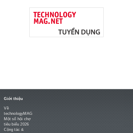
Giới thiệu
Về
technologyMAG
Một số hội chợ
tiêu biểu 2026
Cộng tác &