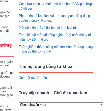
tan và
Cách lựa chọn kỹ thuật mô hình hóa CAD phù hợp
và tối ưu
nghệ đo
Phát triển bộ khuếch đại sợi quang cho ứng dụng
vực gia
truyền thông không gian
a công
Một số kiến thức hữu ích về kim loại tấm
n xuất
Tìm hiểu về một số công nghệ xử lý chất thải y tế
hiện nay trên thế giới
đường
Thử nghiệm thành công mô-đun điện tử dạng màng
mỏng có thể tự kết nối
ser chuẩn
ng sắt
Tìm nội dung bằng từ khóa
ng sân ga
 đường
Xem tất cả từ khóa
giám sát
 cao tính
Truy cập nhanh – Chủ đề quan tâm
 vực giao
ển của
tại New