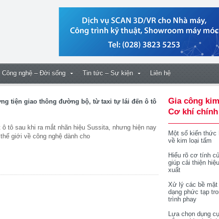
Công nghệ – Đời sống
Tin tức – Sự kiện
Liên hệ
Gia công kim
ng tiện giao thông đường bộ, từ taxi tự lái đến ô tô
Cơ khí chính
 ô tô sau khi ra mắt nhãn hiệu Sussita, nhưng hiện nay
Một số kiến thức
 thế giới về công nghệ dành cho
về kim loại tấm
Hiểu rõ cơ tính củ
giúp cải thiện hiệ
xuất
Xử lý các bề mặt
dạng phức tạp tr
trình phay
Lựa chọn dụng cụ