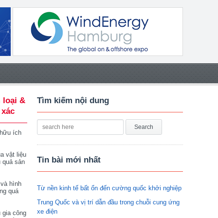
 loại &
Tìm kiếm nội dung
 xác
 hữu ích
a vật liệu
Tin bài mới nhất
u quả sản
 và hình
Từ nền kinh tế bất ổn đến cường quốc khởi nghiệp
ong quá
Trung Quốc và vị trí dẫn đầu trong chuỗi cung ứng
xe điện
 gia công