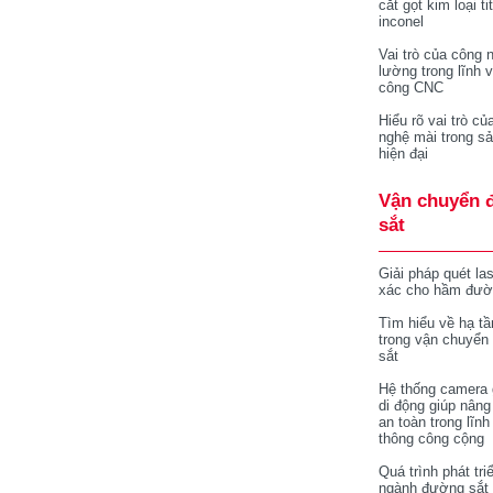
cắt gọt kim loại ti
inconel
Vai trò của công 
lường trong lĩnh 
công CNC
Hiểu rõ vai trò củ
nghệ mài trong sả
hiện đại
Vận chuyển 
sắt
Giải pháp quét la
xác cho hầm đườ
Tìm hiểu về hạ tầ
trong vận chuyển
sắt
Hệ thống camera 
di động giúp nâng
an toàn trong lĩnh
thông công cộng
Quá trình phát tri
ngành đường sắt 