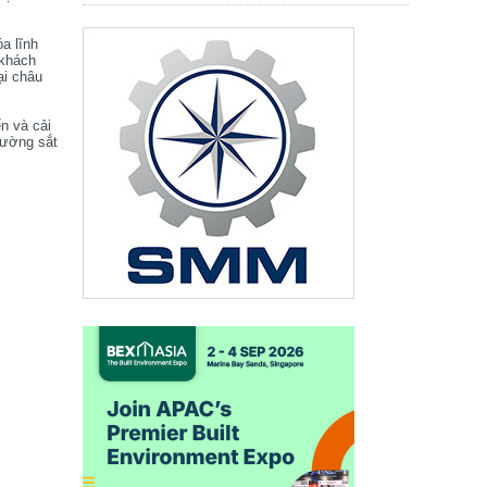
óa lĩnh
 khách
ại châu
ển và cải
đường sắt