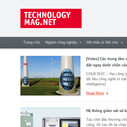
Trang chủ
Ngành công nghiệp
Hội thảo & Hội chợ
[Video] Các trung tâm 
đặt ngay dưới chân các
CHLB ĐỨC – Hai công ty 
dữ liệu công nghệ trí tuệ
intelligence)
Read More
Hệ thống giám sát và k
Tàu chở dầu thường chở n
cảng, rồi sau đó lại chạ