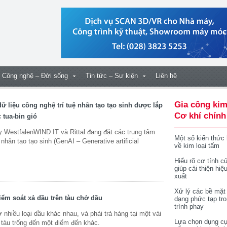
Công nghệ – Đời sống
Tin tức – Sự kiện
Liên hệ
Gia công kim
dữ liệu công nghệ trí tuệ nhân tạo tạo sinh được lắp
Cơ khí chính
 tua-bin gió
WestfalenWIND IT và Rittal đang đặt các trung tâm
Một số kiến thức
 nhân tạo tạo sinh (GenAI – Generative artificial
về kim loại tấm
Hiểu rõ cơ tính củ
giúp cải thiện hiệ
xuất
Xử lý các bề mặt
iểm soát xả dầu trên tàu chở dầu
dạng phức tạp tr
trình phay
hiều loại dầu khác nhau, và phải trả hàng tại một vài
Lựa chọn dụng cụ
y tàu trống đến một điểm đến khác.