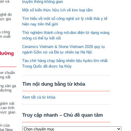
tan và
truyền thông không gian
Một số kiến thức hữu ích về kim loại tấm
nghệ đo
Tìm hiểu về một số công nghệ xử lý chất thải y tế
vực gia
hiện nay trên thế giới
a công
Thử nghiệm thành công mô-đun điện tử dạng màng
n xuất
mỏng có thể tự kết nối
Ceramics Vietnam & Stone Vietnam 2026 quy tụ
ngành Gốm sứ và Đá tự nhiên tại Hà Nội
đường
Tàu chở hàng chạy bằng nhiên liệu hydro lớn nhất
Trung Quốc đã được hạ thủy
ser chuẩn
ng sắt
Tìm nội dung bằng từ khóa
ng sân ga
 đường
Xem tất cả từ khóa
giám sát
 cao tính
 vực giao
Truy cập nhanh – Chủ đề quan tâm
ển của
tại New