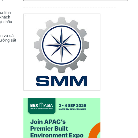
óa lĩnh
 khách
ại châu
ển và cải
đường sắt