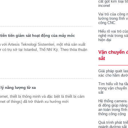
cắt gọt kim loại ti
inconel
Vai trò của công 
lường trong lĩnh 
công CNC
Hiểu rõ vai trò củ
nghệ mài trong sả
 tiên tiến giám sát hoạt động của máy móc
hiện đại
với Artesis Teknologi Sistemleri, một nhà sản xuất
có trụ sở tại Istanbul, Thổ Nhĩ Kỳ. Theo thỏa thuận
Vận chuyển 
sắt
Giải pháp quét la
xác cho hầm đườ
Tìm hiểu về hạ tầ
 lý năng lượng từ xa
trong vận chuyển
sắt
ernet, thiết bị thông minh và đặc biệt là thiết bị cảm
Hệ thống camera 
ernet of things) đã trở thành xu hướng mới
di động giúp nâng
an toàn trong lĩnh
thông công cộng
Quá trình phát tri
ngành đường sắt 