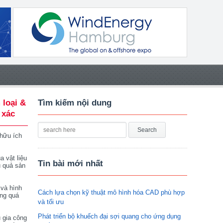
 loại &
Tìm kiếm nội dung
 xác
 hữu ích
a vật liệu
Tin bài mới nhất
u quả sản
 và hình
Cách lựa chọn kỹ thuật mô hình hóa CAD phù hợp
ong quá
và tối ưu
Phát triển bộ khuếch đại sợi quang cho ứng dụng
 gia công