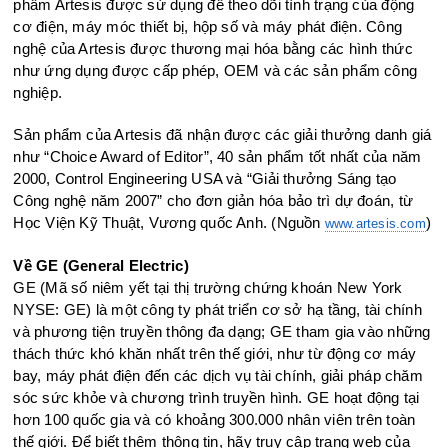
phẩm Artesis được sử dụng để theo dõi tình trạng của động
cơ điện, máy móc thiết bị, hộp số và máy phát điện. Công
nghệ của Artesis được thương mại hóa bằng các hình thức
như ứng dụng được cấp phép, OEM và các sản phẩm công
nghiệp.
Sản phẩm của Artesis đã nhận được các giải thưởng danh giá
như “Choice Award of Editor”, 40 sản phẩm tốt nhất của năm
2000, Control Engineering USA và “Giải thưởng Sáng tạo
Công nghệ năm 2007” cho đơn giản hóa bảo trì dự đoán, từ
Học Viện Kỹ Thuật, Vương quốc Anh. (Nguồn
)
www.artesis.com
Về GE (General Electric)
GE (Mã số niêm yết tại thị trường chứng khoán New York
NYSE: GE) là một công ty phát triển cơ sở hạ tầng, tài chính
và phương tiện truyền thông đa dạng; GE tham gia vào những
thách thức khó khăn nhất trên thế giới, như từ động cơ máy
bay, máy phát điện đến các dịch vụ tài chính, giải pháp chăm
sóc sức khỏe và chương trình truyền hình. GE hoạt động tại
hơn 100 quốc gia và có khoảng 300.000 nhân viên trên toàn
thế giới. Để biết thêm thông tin, hãy truy cập trang web của