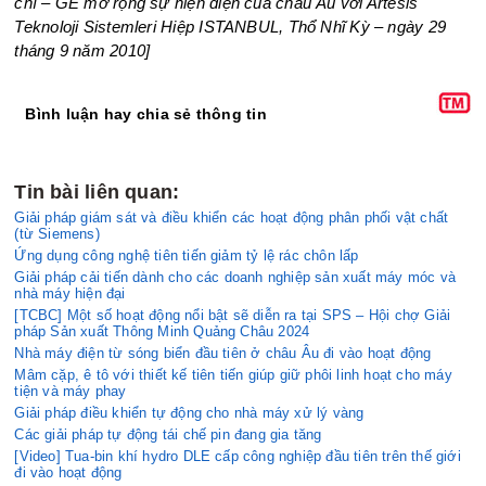
chí – GE mở rộng sự hiện diện của châu Âu với Artesis
Teknoloji Sistemleri Hiệp ISTANBUL, Thổ Nhĩ Kỳ – ngày 29
tháng 9 năm 2010]
Bình luận hay chia sẻ thông tin
Tin bài liên quan:
Giải pháp giám sát và điều khiển các hoạt động phân phối vật chất
(từ Siemens)
Ứng dụng công nghệ tiên tiến giảm tỷ lệ rác chôn lấp
Giải pháp cải tiến dành cho các doanh nghiệp sản xuất máy móc và
nhà máy hiện đại
[TCBC] Một số hoạt động nổi bật sẽ diễn ra tại SPS – Hội chợ Giải
pháp Sản xuất Thông Minh Quảng Châu 2024
Nhà máy điện từ sóng biển đầu tiên ở châu Âu đi vào hoạt động
Mâm cặp, ê tô với thiết kế tiên tiến giúp giữ phôi linh hoạt cho máy
tiện và máy phay
Giải pháp điều khiển tự động cho nhà máy xử lý vàng
Các giải pháp tự động tái chế pin đang gia tăng
[Video] Tua-bin khí hydro DLE cấp công nghiệp đầu tiên trên thế giới
đi vào hoạt động