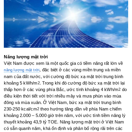
Năng lượng mặt trời
Việt Nam được xem là một quốc gia có tiềm năng rất lớn về
, đặc biệt ở các vùng miền trung và miền
năng lượng mặt trời
nam của đất nước, với cường độ bức xạ mặt trời trung bình
khoảng 5 kWh/m
. Trong khi đó cường độ bức xạ mặt trời lại
2
thấp hơn ở các vùng phía Bắc, ước tính khoảng 4 kWh/m
do
2
điều kiện thời tiết với trời nhiều mây và mưa phùn vào mùa
đông và mùa xuân. Ở Việt Nam, bức xạ mặt trời trung bình
230-250 kcal/cm
theo hướng tăng dần về phía Nam chiếm
2
khoảng 2.000 – 5.000 giờ trên năm, với ước tính tiềm năng lý
thuyết khoảng 43,9 tỷ TOE. Năng lượng mặt trời ở Việt Nam
có sẵn quanh năm, khá ổn định và phân bố rộng rãi trên các