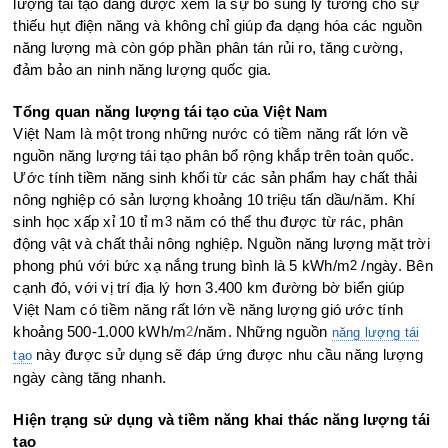
lượng tái tạo đang được xem là sự bổ sung lý tưởng cho sự
thiếu hụt điện năng và không chỉ giúp đa dạng hóa các nguồn
năng lượng mà còn góp phần phân tán rủi ro, tăng cường,
đảm bảo an ninh năng lượng quốc gia.
Tổng quan năng lượng tái tạo của Việt Nam
Việt Nam là một trong những nước có tiềm năng rất lớn về
nguồn năng lượng tái tạo phân bổ rộng khắp trên toàn quốc.
Ước tính tiềm năng sinh khối từ các sản phẩm hay chất thải
nông nghiệp có sản lượng khoảng 10 triệu tấn dầu/năm. Khí
sinh học xấp xỉ 10 tỉ m
năm có thể thu được từ rác, phân
3
động vật và chất thải nông nghiệp. Nguồn năng lượng mặt trời
phong phú với bức xạ nắng trung bình là 5 kWh/m
/ngày. Bên
2
cạnh đó, với vị trí địa lý hơn 3.400 km đường bờ biển giúp
Việt Nam có tiềm năng rất lớn về năng lượng gió ước tính
khoảng 500-1.000 kWh/m
/năm. Những nguồn
2
năng lượng tái
này được sử dụng sẽ đáp ứng được nhu cầu năng lượng
tạo
ngày càng tăng nhanh.
Hiện trạng sử dụng và tiềm năng khai thác năng lượng tái
tạo