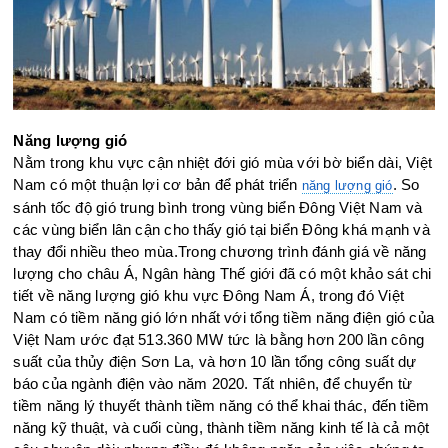
Năng lượng gió
Nằm trong khu vực cận nhiệt đới gió mùa với bờ biển dài, Việt
Nam có một thuận lợi cơ bản để phát triển
. So
năng lượng gió
sánh tốc độ gió trung bình trong vùng biển Đông Việt Nam và
các vùng biển lân cận cho thấy gió tại biển Đông khá mạnh và
thay đổi nhiều theo mùa.Trong chương trình đánh giá về năng
lượng cho châu Á, Ngân hàng Thế giới đã có một khảo sát chi
tiết về năng lượng gió khu vực Đông Nam Á, trong đó Việt
Nam có tiềm năng gió lớn nhất với tổng tiềm năng điện gió của
Việt Nam ước đạt 513.360 MW tức là bằng hơn 200 lần công
suất của thủy điện Sơn La, và hơn 10 lần tổng công suất dự
báo của ngành điện vào năm 2020. Tất nhiên, để chuyển từ
tiềm năng lý thuyết thành tiềm năng có thể khai thác, đến tiềm
năng kỹ thuật, và cuối cùng, thành tiềm năng kinh tế là cả một