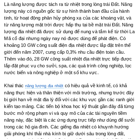
Là năng lượng được tách ra từ nhiệt trong lòng trái Đất. Năng
lượng này có nguồn gốc từ sự hình thành ban đầu của hành
tinh, từ hoạt động phân hủy phóng xạ của các khoáng vật, và
từ năng lượng mặt trời được hấp thụ tại bề mặt trái Đất. Năng
lượng địa nhiệt đã được sử dụng để nung và tắm kể từ thời La
Mã cổ đại nhưng ngày nay nó được dùng để phát điện. Có
khoảng 10 GW công suất điện địa nhiệt được lắp đặt trên thế
giới đến năm 2007, cung cấp 0,3% nhu cầu điện toàn cầu.
Thêm vào đó, 28 GW công suất nhiệt địa nhiệt trực tiếp được
lắp đặt phục vụ cho sưởi, spa, các quá trình công nghiệp, lọc
nước biển và nông nghiệp ở một số khu vực.
Khai thác
có hiệu quả về kinh tế, có khả
năng lượng địa nhiệt
năng thực hiện và thân thiện với môi trường, nhưng trước đây
bị giới hạn về mặt địa lý đối với các khu vực gần các ranh giới
kiến tạo mảng. Các tiến bộ khoa học kỹ thuật gần đây đã từng
bước mở rộng phạm vi và quy mô của các tài nguyên tiềm
năng này, đặc biệt là các ứng dụng trực tiếp như dùng để sưởi
trong các hộ gia đình. Các giếng địa nhiệt có khuynh hướng
giải phóng khí thải nhà kính bị giữ dưới sâu trong lòng đất,