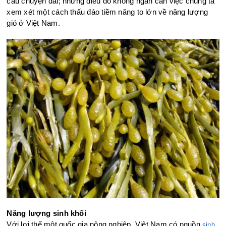
câu chuyện dài; nhưng điều đó không ngăn cản việc chúng ta
xem xét một cách thấu đáo tiềm năng to lớn về năng lượng
gió ở Việt Nam.
Năng lượng sinh khối
Với lợi thế một quốc gia nông nghiệp, Việt Nam có nguồn
sinh