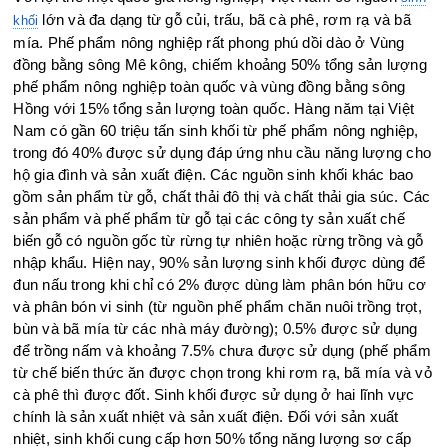
lớn và đa dạng từ gỗ củi, trấu, bã cà phê, rơm rạ và bã
khối
mía. Phế phẩm nông nghiệp rất phong phú dồi dào ở Vùng
đồng bằng sông Mê kông, chiếm khoảng 50% tổng sản lượng
phế phẩm nông nghiệp toàn quốc và vùng đồng bằng sông
Hồng với 15% tổng sản lượng toàn quốc. Hàng năm tại Việt
Nam có gần 60 triệu tấn sinh khối từ phế phẩm nông nghiệp,
trong đó 40% được sử dụng đáp ứng nhu cầu năng lượng cho
hộ gia đình và sản xuất điện. Các nguồn sinh khối khác bao
gồm sản phẩm từ gỗ, chất thải đô thị và chất thải gia súc. Các
sản phẩm và phế phẩm từ gỗ tại các công ty sản xuất chế
biến gỗ có nguồn gốc từ rừng tự nhiên hoặc rừng trồng và gỗ
nhập khẩu. Hiện nay, 90% sản lượng sinh khối được dùng để
đun nấu trong khi chỉ có 2% được dùng làm phân bón hữu cơ
và phân bón vi sinh (từ nguồn phế phẩm chăn nuôi trồng trọt,
bùn và bã mía từ các nhà máy đường); 0.5% được sử dụng
để trồng nấm và khoảng 7.5% chưa được sử dụng (phế phẩm
từ chế biến thức ăn được chọn trong khi rơm rạ, bã mía và vỏ
cà phê thì được đốt. Sinh khối được sử dụng ở hai lĩnh vực
chính là sản xuất nhiệt và sản xuất điện. Đối với sản xuất
nhiệt, sinh khối cung cấp hơn 50% tổng năng lượng sơ cấp