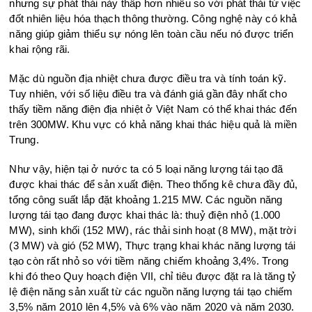
nhưng sự phát thải này thấp hơn nhiều so với phát thải từ việc
đốt nhiên liệu hóa thạch thông thường. Công nghệ này có khả
năng giúp giảm thiểu sự nóng lên toàn cầu nếu nó được triển
khai rộng rãi.
Mặc dù nguồn địa nhiệt chưa được điều tra và tính toán kỹ.
Tuy nhiên, với số liệu điều tra và đánh giá gần đây nhất cho
thấy tiềm năng điện địa nhiệt ở Việt Nam có thể khai thác đến
trên 300MW. Khu vực có khả năng khai thác hiệu quả là miền
Trung.
Như vậy, hiện tại ở nước ta có 5 loại năng lượng tái tạo đã
được khai thác để sản xuất điện. Theo thống kê chưa đầy đủ,
tổng công suất lắp đặt khoảng 1.215 MW. Các nguồn năng
lượng tái tạo đang được khai thác là: thuỷ điện nhỏ (1.000
MW), sinh khối (152 MW), rác thải sinh hoạt (8 MW), mặt trời
(3 MW) và gió (52 MW), Thực trạng khai khác năng lượng tái
tạo còn rất nhỏ so với tiềm năng chiếm khoảng 3,4%. Trong
khi đó theo Quy hoạch điện VII, chỉ tiêu được đặt ra là tăng tỷ
lệ điện năng sản xuất từ các nguồn năng lượng tái tạo chiếm
3,5% năm 2010 lên 4,5% và 6% vào năm 2020 và năm 2030.