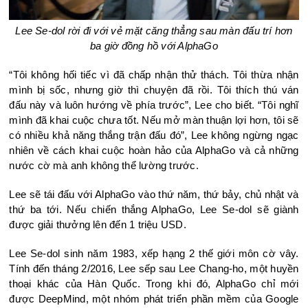
Lee Se-dol rời đi với vẻ mặt căng thẳng sau màn đấu trí hơn
ba giờ đồng hồ với AlphaGo
“Tôi không hối tiếc vì đã chấp nhận thử thách. Tôi thừa nhận
mình bị sốc, nhưng giờ thì chuyện đã rồi. Tôi thích thú ván
đấu này và luôn hướng về phía trước”, Lee cho biết. “Tôi nghĩ
mình đã khai cuộc chưa tốt. Nếu mở màn thuận lợi hơn, tôi sẽ
có nhiều khả năng thắng trận đấu đó”, Lee không ngừng ngạc
nhiên về cách khai cuộc hoàn hảo của AlphaGo và cả những
nước cờ mà anh không thể lường trước.
Lee sẽ tái đấu với AlphaGo vào thứ năm, thứ bảy, chủ nhật và
thứ ba tới. Nếu chiến thắng AlphaGo, Lee Se-dol sẽ giành
được giải thưởng lên đến 1 triệu USD.
Lee Se-dol sinh năm 1983, xếp hạng 2 thế giới môn cờ vây.
Tính đến tháng 2/2016, Lee sếp sau Lee Chang-ho, một huyền
thoại khác của Hàn Quốc. Trong khi đó, AlphaGo chỉ mới
được DeepMind, một nhóm phát triển phần mềm của Google