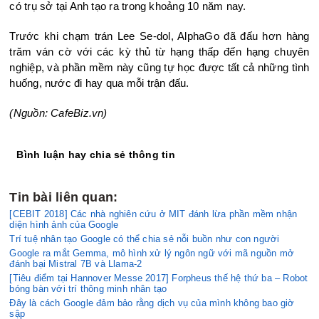
có trụ sở tại Anh tạo ra trong khoảng 10 năm nay.
Trước khi chạm trán Lee Se-dol, AlphaGo đã đấu hơn hàng
trăm ván cờ với các kỳ thủ từ hạng thấp đến hạng chuyên
nghiệp, và phần mềm này cũng tự học được tất cả những tình
huống, nước đi hay qua mỗi trận đấu.
(Nguồn: CafeBiz.vn)
Bình luận hay chia sẻ thông tin
Tin bài liên quan:
[CEBIT 2018] Các nhà nghiên cứu ở MIT đánh lừa phần mềm nhận
diện hình ảnh của Google
Trí tuệ nhân tạo Google có thể chia sẻ nỗi buồn như con người
Google ra mắt Gemma, mô hình xử lý ngôn ngữ với mã nguồn mở
đánh bại Mistral 7B và Llama-2
[Tiêu điểm tại Hannover Messe 2017] Forpheus thế hệ thứ ba – Robot
bóng bàn với trí thông minh nhân tạo
Đây là cách Google đảm bảo rằng dịch vụ của mình không bao giờ
sập