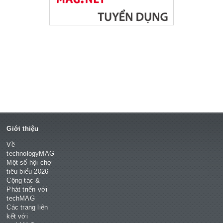
Giới thiệu
Về
technologyMAG
Một số hội chợ
tiêu biểu 2026
Cộng tác &
Phát triển với
techMAG
Các trang liên
kết với