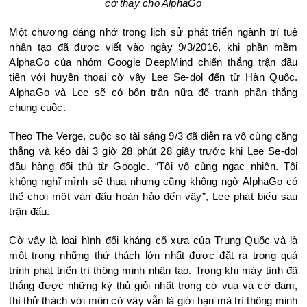
cờ thay cho AlphaGo
Một chương đáng nhớ trong lịch sử phát triển ngành trí tuệ
nhân tạo đã được viết vào ngày 9/3/2016, khi phần mềm
AlphaGo của nhóm Google DeepMind chiến thắng trận đầu
tiên với huyền thoại cờ vây Lee Se-dol đến từ Hàn Quốc.
AlphaGo và Lee sẽ có bốn trận nữa để tranh phần thắng
chung cuộc.
Theo The Verge, cuộc so tài sáng 9/3 đã diễn ra vô cùng căng
thẳng và kéo dài 3 giờ 28 phút 28 giây trước khi Lee Se-dol
đầu hàng đối thủ từ Google. “Tôi vô cùng ngạc nhiên. Tôi
không nghĩ mình sẽ thua nhưng cũng không ngờ AlphaGo có
thể chơi một ván đấu hoàn hảo đến vậy”, Lee phát biểu sau
trận đấu.
Cờ vây là loại hình đối kháng cổ xưa của Trung Quốc và là
một trong những thử thách lớn nhất được đặt ra trong quá
trình phát triển trí thông minh nhân tạo. Trong khi máy tính đã
thắng được những kỳ thủ giỏi nhất trong cờ vua và cờ đam,
thì thử thách với môn cờ vây vẫn là giới hạn mà trí thông minh