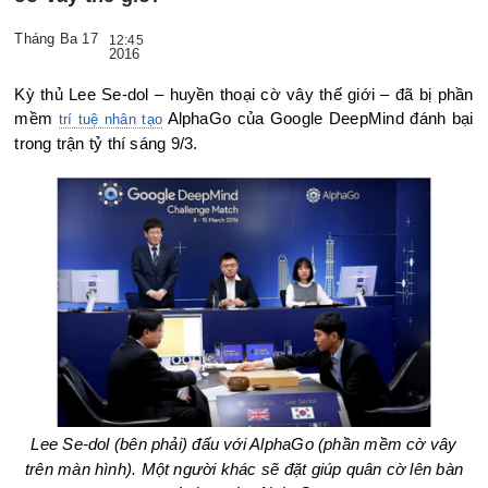
Tháng Ba 17
12:45
2016
Kỳ thủ Lee Se-dol – huyền thoại cờ vây thế giới – đã bị phần
mềm
AlphaGo của Google DeepMind đánh bại
trí tuệ nhân tạo
trong trận tỷ thí sáng 9/3.
Lee Se-dol (bên phải) đấu với AlphaGo (phần mềm cờ vây
trên màn hình). Một người khác sẽ đặt giúp quân cờ lên bàn