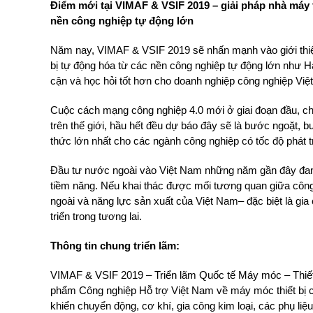
Điểm mới tại VIMAF & VSIF 2019 – giải pháp nhà máy t
nền công nghiệp tự động lớn
Năm nay, VIMAF & VSIF 2019 sẽ nhấn mạnh vào giới thiệu
bị tự động hóa từ các nền công nghiệp tự động lớn như H
cận và học hỏi tốt hơn cho doanh nghiệp công nghiệp Việ
Cuộc cách mạng công nghiệp 4.0 mới ở giai đoạn đầu, ch
trên thế giới, hầu hết đều dự báo đây sẽ là bước ngoặt, b
thức lớn nhất cho các ngành công nghiệp có tốc độ phát 
Đầu tư nước ngoài vào Việt Nam những năm gần đây đang 
tiềm năng. Nếu khai thác được mối tương quan giữa công
ngoài và năng lực sản xuất của Việt Nam– đặc biệt là gia
triển trong tương lai.
Thông tin chung triển lãm:
VIMAF & VSIF 2019 – Triển lãm Quốc tế Máy móc – Thiết 
phẩm Công nghiệp Hỗ trợ Việt Nam về máy móc thiết bị cô
khiển chuyển động, cơ khí, gia công kim loại, các phụ li