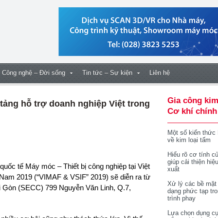
Công nghệ – Đời sống
Tin tức – Sự kiện
Liên hệ
Gia công kim
tảng hỗ trợ doanh nghiệp Việt trong
Cơ khí chính
Một số kiến thức
về kim loại tấm
Hiểu rõ cơ tính củ
giúp cải thiện hiệ
xuất
 Nam 2019 (“VIMAF & VSIF” 2019) sẽ diễn ra từ
Xử lý các bề mặt
ài G̣òn (SECC) 799 Nguyễn Văn Linh, Q.7,
dạng phức tạp tr
trình phay
Lựa chọn dụng cụ