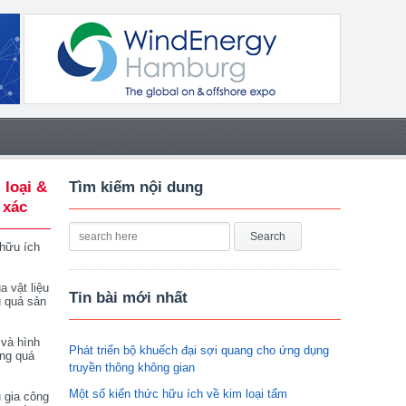
 loại &
Tìm kiếm nội dung
 xác
 hữu ích
a vật liệu
Tin bài mới nhất
u quả sản
 và hình
Phát triển bộ khuếch đại sợi quang cho ứng dụng
ong quá
truyền thông không gian
Một số kiến thức hữu ích về kim loại tấm
 gia công