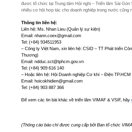
được tổ chức tại Trung tâm Hội nghị – Triển lãm Sài Gò
nhiều cơ hội hợp tác cho doanh nghiệp trong nước cũng
Thông tin liên hệ:
Liên hệ: Ms. Nhan Lieu (Quản lý sự kiện)
Email: nhann.coex@gmail.com
Tel: (+84) 934511953
– Công ty Việt Nam, xin liên hệ: CSID – TT Phát triển Cô
Thương)
Email: ndduc.sct@tphcm.gov.vn
Tel: (+84) 909 616 140
– Hoặc liên hệ: Hội Doanh nghiệp Cơ khí – Điện TP.H
Email: hoicokhidien@gmail.com
Tel: (+84) 903 887 366
Để xem các tin bài khác về triển lãm VIMAF & VSIF, hãy
(Thông cáo báo chí được cung cấp bởi Ban tổ chức VIM