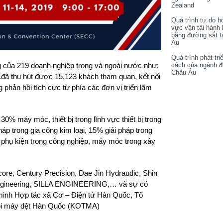
Zealand
Quá trình tự do h
vực vận tải hành
bằng đường sắt t
Âu
Quá trình phát tri
của 219 doanh nghiệp trong và ngoài nước như:
cách của ngành 
Châu Âu
ã thu hút được 15,123 khách tham quan, kết nối
phản hồi tích cực từ phía các đơn vị triển lãm
% máy móc, thiết bị trong lĩnh vực thiết bị trong
háp trong gia công kim loại, 15% giải pháp trong
, phụ kiện trong công nghiệp, máy móc trong xây
core, Century Precision, Dae Jin Hydraudic, Shin
ngineering, SILLA ENGINEERING,… và sự có
 minh Hợp tác xã Cơ – Điện tử Hàn Quốc, Tổ
 hội máy dệt Hàn Quốc (KOTMA)