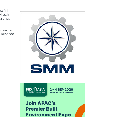
óa lĩnh
 khách
ại châu
ển và cải
đường sắt