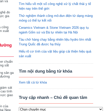
tan và
Tìm hiểu về một số công nghệ xử lý chất thải y tế
hiện nay trên thế giới
nghệ đo
Thử nghiệm thành công mô-đun điện tử dạng màng
vực gia
mỏng có thể tự kết nối
a công
Ceramics Vietnam & Stone Vietnam 2026 quy tụ
n xuất
ngành Gốm sứ và Đá tự nhiên tại Hà Nội
Tàu chở hàng chạy bằng nhiên liệu hydro lớn nhất
Trung Quốc đã được hạ thủy
đường
Hiểu rõ cơ tính của vật liệu giúp cải thiện hiệu quả
sản xuất
ser chuẩn
ng sắt
Tìm nội dung bằng từ khóa
ng sân ga
 đường
Xem tất cả từ khóa
giám sát
 cao tính
 vực giao
Truy cập nhanh – Chủ đề quan tâm
ển của
tại New