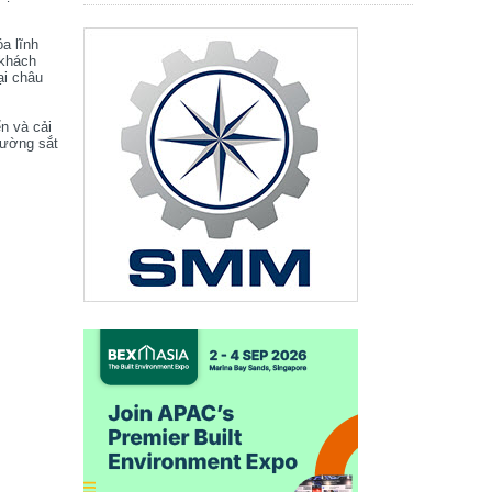
óa lĩnh
 khách
ại châu
ển và cải
đường sắt