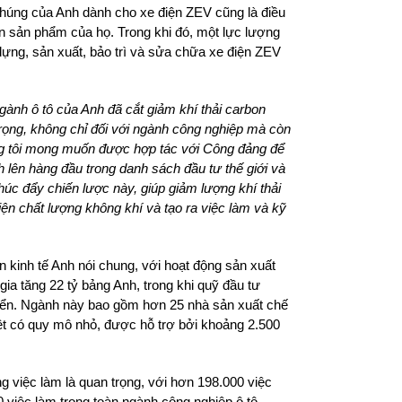
 chúng của Anh dành cho xe điện ZEV cũng là điều
bán sản phẩm của họ. Trong khi đó, một lực lượng
 dựng, sản xuất, bảo trì và sửa chữa xe điện ZEV
gành ô tô của Anh đã cắt giảm khí thải carbon
trọng, không chỉ đối với ngành công nghiệp mà còn
úng tôi mong muốn được hợp tác với Công đảng để
 lên hàng đầu trong danh sách đầu tư thế giới và
húc đẩy chiến lược này, giúp giảm lượng khí thải
hiện chất lượng không khí và tạo ra việc làm và kỹ
n kinh tế Anh nói chung, với hoạt động sản xuất
ị gia tăng 22 tỷ bảng Anh, trong khi quỹ đầu tư
riển. Ngành này bao gồm hơn 25 nhà sản xuất chế
ệt có quy mô nhỏ, được hỗ trợ bởi khoảng 2.500
g việc làm là quan trọng, với hơn 198.000 việc
0 việc làm trong toàn ngành công nghiệp ô tô.