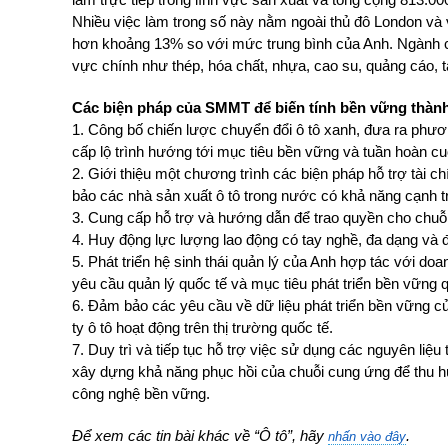
Nhiều việc làm trong số này nằm ngoài thủ đô London v
hơn khoảng 13% so với mức trung bình của Anh. Ngành côn
vực chính như thép, hóa chất, nhựa, cao su, quảng cáo, t
Các biện pháp của SMMT để biến tính bền vững thành 
1. Công bố chiến lược chuyển đổi ô tô xanh, đưa ra phươn
cấp lộ trình hướng tới mục tiêu bền vững và tuần hoàn cu
2. Giới thiệu một chương trình các biện pháp hỗ trợ tài c
bảo các nhà sản xuất ô tô trong nước có khả năng cạnh t
3. Cung cấp hỗ trợ và hướng dẫn để trao quyền cho chu
4. Huy động lực lượng lao động có tay nghề, đa dạng và 
5. Phát triển hệ sinh thái quản lý của Anh hợp tác với do
yêu cầu quản lý quốc tế và mục tiêu phát triển bền vững q
6. Đảm bảo các yêu cầu về dữ liệu phát triển bền vững c
ty ô tô hoạt động trên thị trường quốc tế.
7. Duy trì và tiếp tục hỗ trợ việc sử dụng các nguyên liệu
xây dựng khả năng phục hồi của chuỗi cung ứng để thu hú
công nghệ bền vững.
Để xem các tin bài khác về “Ô tô”, hãy
.
nhấn vào đây