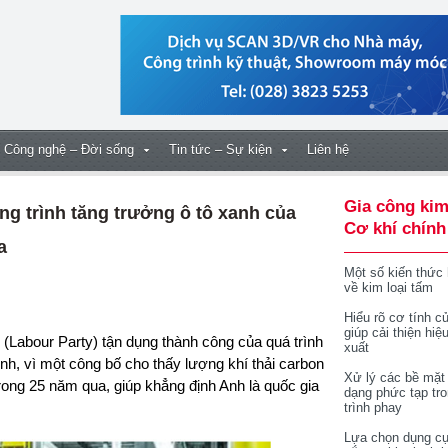
Công nghệ – Đời sống
Tin tức – Sự kiện
Liên hệ
Gia công kim
ng trình tăng trưởng ô tô xanh của
Cơ khí chính
a
Một số kiến thức
về kim loại tấm
Hiểu rõ cơ tính củ
giúp cải thiện hiệ
xuất
Anh, vì một công bố cho thấy lượng khí thải carbon
Xử lý các bề mặt
rong 25 năm qua, giúp khẳng định Anh là quốc gia
dạng phức tạp tr
trình phay
Lựa chọn dụng cụ