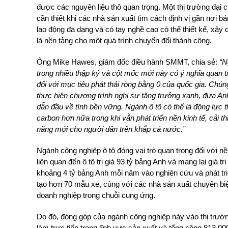
được các nguyên liệu thô quan trọng. Một thị trường đại
cần thiết khi các nhà sản xuất tìm cách định vị gần nơi 
lao động đa dạng và có tay nghề cao có thể thiết kế, xây
là nền tảng cho một quá trình chuyển đổi thành công.
Ông Mike Hawes, giám đốc điều hành SM
MT, chia sẻ:
“N
trong nhiều thập kỷ và cột mốc mới này có ý nghĩa quan 
đối với mục tiêu phát thải ròng bằng 0 của quốc gia. Ch
thực hiện chương trình nghị sự tăng trưởng xanh, đưa Anh
dẫn đầu về tính bền vững. Ngành ô tô có thể là động lực t
carbon hơn nữa trong khi vẫn phát triển nền kinh tế, cải t
năng mới cho người dân trên khắp cả nước.”
Ngành công nghiệp ô tô đóng vai trò quan trọng đối với nề
liên quan đến ô tô trị giá 93 tỷ bảng Anh và mang lại giá tr
khoảng 4 tỷ bảng Anh mỗi năm vào nghiên cứu và phát t
tạo hơn 70 mẫu xe, cùng với các nhà sản xuất chuyên bi
doanh nghiệp trong chuỗi cung ứng.
Do đó, đóng góp của ngành công nghiệp này vào thị trườn
làm trực tiếp trong lĩnh vực sản xuất và tổng cộng 813.00