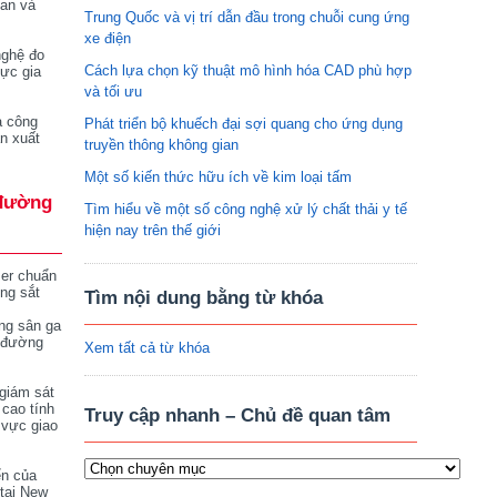
tan và
Trung Quốc và vị trí dẫn đầu trong chuỗi cung ứng
xe điện
nghệ đo
Cách lựa chọn kỹ thuật mô hình hóa CAD phù hợp
vực gia
và tối ưu
a công
Phát triển bộ khuếch đại sợi quang cho ứng dụng
n xuất
truyền thông không gian
Một số kiến thức hữu ích về kim loại tấm
đường
Tìm hiểu về một số công nghệ xử lý chất thải y tế
hiện nay trên thế giới
ser chuẩn
ng sắt
Tìm nội dung bằng từ khóa
ng sân ga
 đường
Xem tất cả từ khóa
giám sát
 cao tính
Truy cập nhanh – Chủ đề quan tâm
 vực giao
ển của
tại New