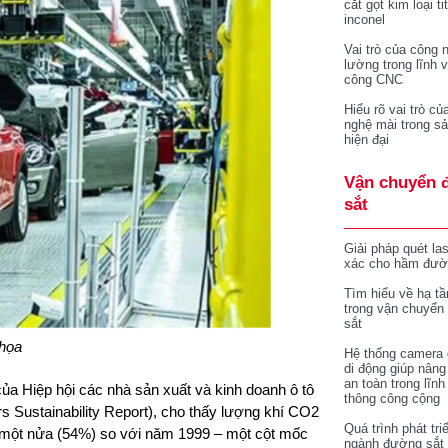
cắt gọt kim loại ti
inconel
Vai trò của công 
lường trong lĩnh 
công CNC
Hiểu rõ vai trò củ
nghệ mài trong sả
hiện đại
Vận chuyển 
sắt
Giải pháp quét la
xác cho hầm đườ
Tìm hiểu về hạ tầ
trong vận chuyển
sắt
họa
Hệ thống camera 
di động giúp nâng
an toàn trong lĩnh
ủa Hiệp hội các nhà sản xuất và kinh doanh ô tô
thông công cộng
 Sustainability Report), cho thấy lượng khí CO2
Quá trình phát tri
hơn một nửa (54%) so với năm 1999 – một cột mốc
ngành đường sắt 