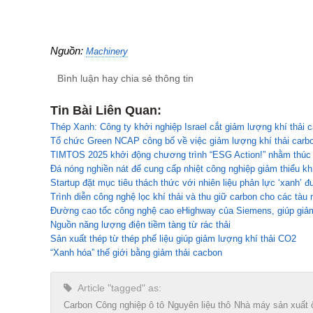
Nguồn:
Machinery
Bình luận hay chia sẻ thông tin
Tin Bài Liên Quan:
Thép Xanh: Công ty khởi nghiệp Israel cắt giảm lượng khí thải c
Tổ chức Green NCAP công bố về việc giảm lượng khí thải carbo
TIMTOS 2025 khởi động chương trình “ESG Action!” nhằm thúc đ
Đá nóng nghiền nát để cung cấp nhiệt công nghiệp giảm thiểu kh
Startup đặt mục tiêu thách thức với nhiên liệu phản lực ‘xanh’ đ
Trình diễn công nghệ lọc khí thải và thu giữ carbon cho các tàu 
Đường cao tốc công nghệ cao eHighway của Siemens, giúp giảm 
Nguồn năng lượng điện tiềm tàng từ rác thải
Sản xuất thép từ thép phế liệu giúp giảm lượng khí thải CO2
“Xanh hóa” thế giới bằng giảm thải cacbon
Article "tagged" as:
Carbon
Công nghiệp ô tô
Nguyên liệu thô
Nhà máy sản xuất 