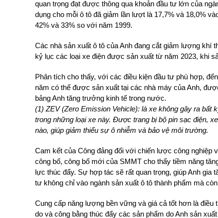
quan trọng đạt được thông qua khoản đầu tư lớn của ngà
dụng cho mỗi ô tô đã giảm lần lượt là 17,7% và 18,0% v
42% và 33% so với năm 1999.
Các nhà sản xuất ô tô của Anh đang cắt giảm lượng khí th
kỷ lục các loại xe điện được sản xuất từ năm 2023, khi 
Phân tích cho thấy, với các điều kiện đầu tư phù hợp, đế
năm có thể được sản xuất tại các nhà máy của Anh, được 
bảng Anh tăng trưởng kinh tế trong nước.
(1) ZEV (Zero Emission Vehicle): là xe không gây ra bất kỳ
trong những loại xe này. Được trang bị bộ pin sạc điện, x
nào, giúp giảm thiểu sự ô nhiễm và bảo vệ môi trường.
Cam kết của Công đảng đối với chiến lược công nghiệp 
công bố, công bố mới của SMMT cho thấy tiềm năng tăng 
lực thúc đẩy. Sự hợp tác sẽ rất quan trọng, giúp Anh gia t
tư không chỉ vào ngành sản xuất ô tô thành phẩm mà còn
Cung cấp năng lượng bền vững và giá cả tốt hơn là điều 
do và công bằng thúc đẩy các sản phẩm do Anh sản xuất t