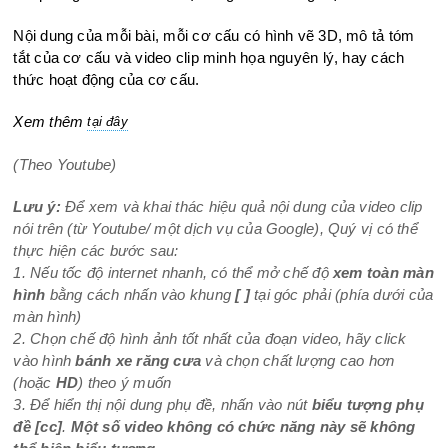
Nội dung của mỗi bài, mỗi cơ cấu có hình vẽ 3D, mô tả tóm
tắt của cơ cấu và video clip minh họa nguyên lý, hay cách
thức hoạt động của cơ cấu.
Xem thêm
tại đây
(Theo Youtube)
Lưu ý:
Để xem và khai thác hiệu quả nội dung của video clip
nói trên (từ Youtube/ một dịch vụ của Google), Quý vị có thể
thực hiện các bước sau:
1. Nếu tốc độ internet nhanh, có thể mở chế độ
xem toàn màn
hình
bằng cách nhấn vào khung
[ ]
tại góc phải (phía dưới của
màn hình)
2. Chọn chế độ hình ảnh tốt nhất của đoạn video, hãy click
vào hình
bánh xe răng cưa
và chọn chất lượng cao hơn
(hoặc
HD
) theo ý muốn
3. Để hiển thị nội dung phụ đề, nhấn vào nút
biểu tượng phụ
đề
[cc]
.
Một số video không có chức năng này sẽ không