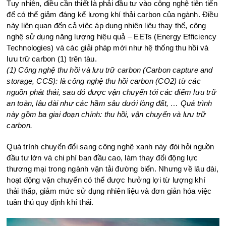
Tuy nhiên, điều cần thiết là phải đầu tư vào công nghệ tiên tiến
để có thể giảm đáng kể lượng khí thải carbon của ngành. Điều
này liên quan đến cả việc áp dụng nhiên liệu thay thế, công
nghệ sử dụng năng lượng hiệu quả – EETs (Energy Efficiency
Technologies) và các giải pháp mới như hệ thống thu hồi và
lưu trữ carbon (1) trên tàu.
(1) Công nghệ thu hồi và lưu trữ carbon (Carbon capture and
storage, CCS): là công nghệ thu hồi carbon (CO2) từ các
nguồn phát thải, sau đó được vận chuyển tới các điểm lưu trữ
an toàn, lâu dài như các hầm sâu dưới lòng đất, … Quá trình
này gồm ba giai đoạn chính: thu hồi, vận chuyển và lưu trữ
carbon.
Quá trình chuyển đổi sang công nghệ xanh này đòi hỏi nguồn
đầu tư lớn và chi phí ban đầu cao, làm thay đổi động lực
thương mại trong ngành vận tải đường biển. Nhưng về lâu dài,
hoạt động vận chuyển có thể được hưởng lợi từ lượng khí
thải thấp, giảm mức sử dụng nhiên liệu và đơn giản hóa việc
tuân thủ quy định khí thải.