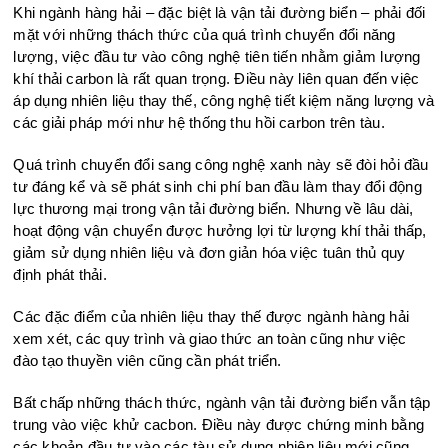
Khi ngành hàng hải – đặc biệt là vận tải đường biển – phải đối
mặt với những thách thức của quá trình chuyển đổi năng
lượng, việc đầu tư vào công nghệ tiên tiến nhằm giảm lượng
khí thải carbon là rất quan trọng. Điều này liên quan đến việc
áp dụng nhiên liệu thay thế, công nghệ tiết kiệm năng lượng và
các giải pháp mới như hệ thống thu hồi carbon trên tàu.
Quá trình chuyển đổi sang công nghệ xanh này sẽ đòi hỏi đầu
tư đáng kể và sẽ phát sinh chi phí ban đầu làm thay đổi động
lực thương mại trong vận tải đường biển. Nhưng về lâu dài,
hoạt động vận chuyển được hưởng lợi từ lượng khí thải thấp,
giảm sử dụng nhiên liệu và đơn giản hóa việc tuân thủ quy
định phát thải.
Các đặc điểm của nhiên liệu thay thế được ngành hàng hải
xem xét, các quy trình và giao thức an toàn cũng như việc
đào tạo thuyền viên cũng cần phát triển.
Bất chấp những thách thức, ngành vận tải đường biển vẫn tập
trung vào việc khử cacbon. Điều này được chứng minh bằng
các khoản đầu tư vào các tàu sử dụng nhiên liệu mới cũng