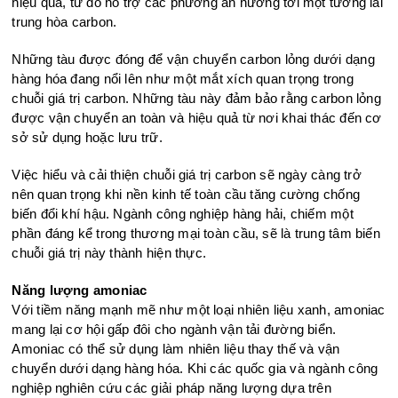
hiệu quả, từ đó hỗ trợ các phương án hướng tới một tương lai
trung hòa carbon.
Những tàu được đóng để vận chuyển carbon lỏng dưới dạng
hàng hóa đang nổi lên như một mắt xích quan trọng trong
chuỗi giá trị carbon. Những tàu này đảm bảo rằng carbon lỏng
được vận chuyển an toàn và hiệu quả từ nơi khai thác đến cơ
sở sử dụng hoặc lưu trữ.
Việc hiểu và cải thiện chuỗi giá trị carbon sẽ ngày càng trở
nên quan trọng khi nền kinh tế toàn cầu tăng cường chống
biến đổi khí hậu. Ngành công nghiệp hàng hải, chiếm một
phần đáng kể trong thương mại toàn cầu, sẽ là trung tâm biến
chuỗi giá trị này thành hiện thực.
Năng lượng amoniac
Với tiềm năng mạnh mẽ như một loại nhiên liệu xanh, amoniac
mang lại cơ hội gấp đôi cho ngành vận tải đường biển.
Amoniac có thể sử dụng làm nhiên liệu thay thế và vận
chuyển dưới dạng hàng hóa. Khi các quốc gia và ngành công
nghiệp nghiên cứu các giải pháp năng lượng dựa trên