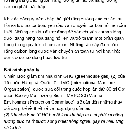
rõ ràng sang các nguồn năng lượng tái tạo và năng lượng
carbon phát thải thấp.
Khi các công ty trên khắp thế giới tăng cường các dự án thu
hồi và lưu trữ carbon, yêu cầu vận chuyển carbon trở nên cần
thiết. Những con tàu được đóng để vận chuyển carbon lỏng
dưới dạng hàng hóa đang nổi lên và trở thành một phần quan
trọng trong quy trình khử carbon. Những tàu này đảm bảo
rằng carbon lỏng được vận chuyển an toàn từ nơi khai thác
đến cơ sở sử dụng hoặc lưu trữ.
Bối cảnh pháp lý
Chiến lược giảm khí nhà kính GHG (greenhouse gas) (2) của
Tổ chức Hàng hải Quốc tế – IMO (International Maritime
Organization), được sửa đổi trong cuộc họp lần thứ 80 tại Cơ
quan Bảo vệ Môi trường Biển – MEPC 80 (Marine
Environment Protection Committee), sẽ dẫn đến những thay
đổi đáng kể về thiết kế và hoạt động của tàu.
(2) Khí nhà kính (GHG): một loại khí hấp thụ và phát ra năng
lượng bức xạ ở bước sóng nhiệt hồng ngoại, gây ra hiệu ứng
nhà kính.