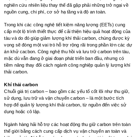
nghiên cứu nhiên liệu thay thế đã gặp phải những trở ngại về
nguồn cung, chi phí, cơ sở hạ tầng và độ an toàn.
Trong khi các công nghệ tiết kiệm
nă
ng lượng (EETs) cung
cấp một lộ trình thiết thực để cải thiện hiệu quả hoạt động của
tàu và do đó giúp giảm lượng khí thải carbon, chúng được kỳ
vọng sẽ đóng một vai trò hỗ trợ rộng rãi trong phần lớn các dự
án khử cacbon. Công nghệ thu hồi và lưu trữ carbon trên tàu,
mặc dù vẫn đang ở giai đoạn phát triển ban đầu, nhưng có
tiềm năng thay đổi cách ngành công nghiệp quản lý lượng khí
thải carbon.
Khí thải carbon
Chuỗi giá trị carbon – bao gồm các yếu tố cốt lõi như thu giữ,
sử dụng, lưu trữ và vận chuyển carbon – là một bước tích
hợp để quản lý lượng khí thải carbon, từ nguồn đến việc sử
dụng hoặc cô lập.
Ngành hàng hải hỗ trợ các hoạt động thu giữ carbon trên toàn
thế giới bằng cách cung cấp dịch vụ vận chuyển an toàn và