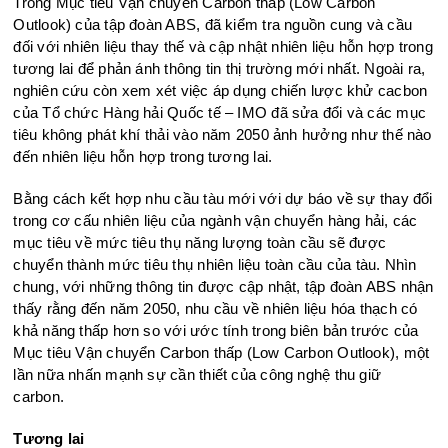
Trong Mục tiêu Vận chuyển Ca
rbon thấp (Low Carbon
Outlook) của tập đoàn ABS, đã kiểm tra nguồn cung và cầu
đối với nhiên liệu thay thế và cập nhật nhiên liệu hỗn hợp trong
tương lai để phản ánh thông tin thị trường mới nhất. Ngoài ra,
nghiên cứu còn xem xét việc áp dụng chiến lược khử cacbon
của Tổ chức Hàng hải Quốc tế – IMO đã sửa đổi và các mục
tiêu không phát khí thải vào năm 2050 ảnh hưởng như thế nào
đến nhiên liệu hỗn hợp ​​trong tương lai.
Bằng cách kết hợp nhu cầu tàu mới với dự báo về sự thay đổi
trong cơ cấu nhiên liệu của ngành vận chuyển hàng hải, các
mục tiêu về mức tiêu thụ năng lượng toàn cầu sẽ được
chuyển thành mức tiêu thụ nhiên liệu toàn cầu của tàu. Nhìn
chung, với những thông tin được cập nhật, tập đoàn ABS nhận
thấy rằng đến năm 2050, nhu cầu về nhiên liệu hóa thạch có
khả năng thấp hơn so với ước tính trong biên bản trước của
Mục tiêu Vận chuyển Ca
rbon thấp (Low Carbon Outlook), một
lần nữa nhấn mạnh sự cần thiết của công nghệ thu giữ
carbon.
Tương lai