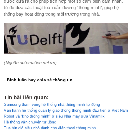
được đưa ra cho phép tích hợp một số cảm biến cảm nhận,
từ đó đưa các thuật toán dẫn đường “thông minh”, giúp hệ
thống bay hoạt động trong môi trường trong nhà.
(Nguồn automation.net.vn)
Bình luận hay chia sẻ thông tin
Tin bài liên quan:
Samsung tham vọng hệ thống nhà thông minh tự động
Vận hành hệ thống quản lý giao thông thông minh đầu tiên ở Việt Nam
Robot và “kho thông minh” ở siêu Nhà máy sữa Vinamilk
Hệ thống vận chuyển tự động
Tua bin gió siêu nhỏ dành cho điện thoại thông minh