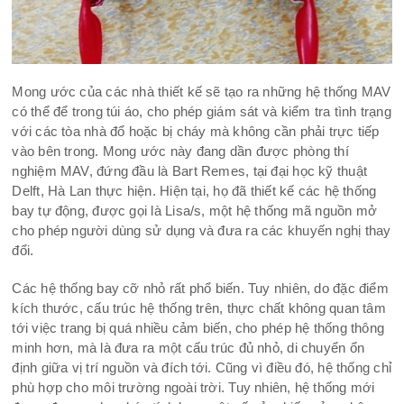
Mong ước của các nhà thiết kế sẽ tạo ra những hệ thống MAV
có thể để trong túi áo, cho phép giám sát và kiểm tra tình trạng
với các tòa nhà đổ hoặc bị cháy mà không cần phải trực tiếp
vào bên trong. Mong ước này đang dần được phòng thí
nghiệm MAV, đứng đầu là Bart Remes, tại đại học kỹ thuật
Delft, Hà Lan thực hiện. Hiện tại, họ đã thiết kế các hệ thống
bay tự động, được gọi là Lisa/s, một hệ thống mã nguồn mở
cho phép người dùng sử dụng và đưa ra các khuyến nghị thay
đổi.
Các hệ thống bay cỡ nhỏ rất phổ biến. Tuy nhiên, do đặc điểm
kích thước, cấu trúc hệ thống trên, thực chất không quan tâm
tới việc trang bị quá nhiều cảm biến, cho phép hệ thống thông
minh hơn, mà là đưa ra một cấu trúc đủ nhỏ, di chuyển ổn
định giữa vị trí nguồn và đích tới. Cũng vì điều đó, hệ thống chỉ
phù hợp cho môi trường ngoài trời. Tuy nhiên, hệ thống mới