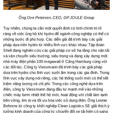
Ông Ove Petersen, CEO, GP JOULE Group
Tuy nhiên, chúng ta cần một quyết định có tính chính trị rõ
ràng về việc ủng hộ khí hydro để ngành công nghiệp có thể có
những bước đi phù hợp. Các diễn giả đã trình bày các giải
pháp dựa trên hydro từ nhiều lĩnh vực khác nhau: Tập đoàn
Shell đang nghiên cứu các giải pháp cơ sở hạ tầng cho vận tải
và vận chuyển siêu trường, siêu trọng và đang xây dựng một
nhà máy điện phân 100 megawatt ở Cảng Hamburg cùng với
các đối tác. Công ty Viessmann đã trình bày các giải pháp
dựa trên hydro cho lĩnh vực sưởi ấm trong các gia đình. Trong
lĩnh vực xây dựng nói riêng, các hệ thống sưởi mới có thể tiết
kiệm năng lượng và chi phí. Trong các công nghệ dựa trên
điện, công ty Viessmann đang đầu tư mạnh mẽ vào những
chiếc máy bơm nhiệt thế hệ mới, hoạt động với chất làm lạnh
bền vững, êm ái và tối ưu hóa việc sử dụng điện. Ông Leonie
Behrens từ công ty khởi nghiệp Clean Logistics SE giải thích ý
tưởng kinh doanh của công ty: chuyển đổi xe tải hiện có sang