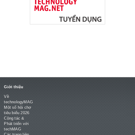
Giới thiệu
Về
technologyMAG
Một số hội chợ
tiêu biểu 2026
Cộng tác &
Phát triển với
techMAG
Các trang liên