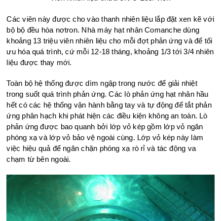
Các viên này được cho vào thanh nhiên liệu lắp đặt xen kẽ với
bộ bộ đều hòa nơtron. Nhà máy hạt nhân Comanche dùng
khoảng 13 triệu viên nhiên liệu cho mỗi đợt phản ứng và để tối
ưu hóa quá trình, cứ mỗi 12-18 tháng, khoảng 1/3 tới 3/4 nhiên
liệu được thay mới.
Toàn bộ hệ thống được dìm ngập trong nước để giải nhiệt
trong suốt quá trình phản ứng. Các lò phản ứng hạt nhân hầu
hết có các hệ thống vận hành bằng tay và tự động để tắt phản
ứng phân hạch khi phát hiện các điều kiện không an toàn. Lò
phản ứng được bao quanh bởi lớp vỏ kép gồm lớp vỏ ngăn
phóng xạ và lớp vỏ bảo vệ ngoài cùng. Lớp vỏ kép này làm
việc hiệu quả để ngăn chặn phóng xạ rò rỉ và tác động va
chạm từ bên ngoài.