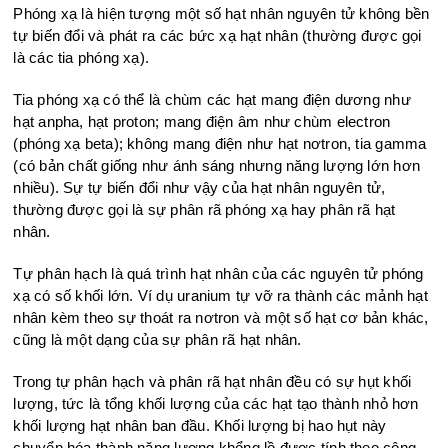
Phóng xạ là hiện tượng một số hạt nhân nguyên tử không bền
tự biến đổi và phát ra các bức xạ hạt nhân (thường được gọi
là các tia phóng xạ).
Tia phóng xạ có thể là chùm các hạt mang điện dương như
hạt anpha, hạt proton; mang điện âm như chùm electron
(phóng xạ beta); không mang điện như hạt nơtron, tia gamma
(có bản chất giống như ánh sáng nhưng năng lượng lớn hơn
nhiều). Sự tự biến đổi như vậy của hạt nhân nguyên tử,
thường được gọi là sự phân rã phóng xạ hay phân rã hạt
nhân.
Tự phân hạch là quá trình hạt nhân của các nguyên tử phóng
xạ có số khối lớn. Ví dụ uranium tự vỡ ra thành các mảnh hạt
nhân kèm theo sự thoát ra nơtron và một số hạt cơ bản khác,
cũng là một dạng của sự phân rã hạt nhân.
Trong tự phân hạch và phân rã hạt nhân đều có sự hụt khối
lượng, tức là tổng khối lượng của các hạt tạo thành nhỏ hơn
khối lượng hạt nhân ban đầu. Khối lượng bị hao hụt này
chuyển hóa thành năng lượng khổng lồ được tính theo công