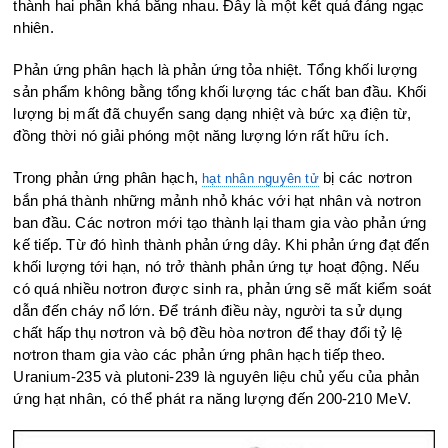
thành hai phần khá bằng nhau. Đây là một kết quả đáng ngạc
nhiên.
Phản ứng phân hạch là phản ứng tỏa nhiệt. Tổng khối lượng
sản phẩm không bằng tổng khối lượng tác chất ban đầu. Khối
lượng bị mất đã chuyển sang dạng nhiệt và bức xạ điện từ,
đồng thời nó giải phóng một năng lượng lớn rất hữu ích.
Trong phản ứng phân hạch,
bị các nơtron
hạt nhân nguyên tử
bắn phá thành những mảnh nhỏ khác với hạt nhân và nơtron
ban đầu. Các nơtron mới tạo thành lại tham gia vào phản ứng
kế tiếp. Từ đó hình thành phản ứng dây. Khi phản ứng đạt đến
khối lượng tới hạn, nó trở thành phản ứng tự hoạt động. Nếu
có quá nhiều nơtron được sinh ra, phản ứng sẽ mất kiểm soát
dẫn đến cháy nổ lớn. Để tránh điều này, người ta sử dụng
chất hấp thụ nơtron và bộ đều hòa nơtron để thay đổi tỷ lệ
nơtron tham gia vào các phản ứng phân hạch tiếp theo.
Uranium-235 và plutoni-239 là nguyên liệu chủ yếu của phản
ứng hạt nhân, có thể phát ra năng lượng đến 200-210 MeV.