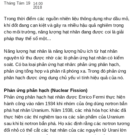
Tháng Tám 19
14:00
2018
Trong thời điểm các nguồn nhiên liệu thông dụng như dầu mỏ,
khí đốt đang cạn kiệt và gây ra nhiều hậu quả nghiêm trọng
cho môi trường,
năng lượng hạt nhân đang được coi là giải
pháp thay thế số một…
Năng lượng hạt nhân là năng lượng hữu ích từ hạt nhân
nguyên tử thu được nhờ các lò phản ứng hạt nhân có kiểm
soát. Có ba loại phản ứng hạt nhân: phản ứng phân hạch,
phản ứng tổng hợp và phân rã phóng xạ. Trong đó phản ứng
phân hạch được ứng dụng chủ yếu vì tính hiệu quả của nó.
Phản ứng phân hạch (Nuclear Fission)
Phản ứng phân hạch hạt nhân được Enrico Fermi thực hiện
hành công vào năm 1934 khi nhóm của ông dùng nơtron bắn
phá hạt nhân Uranium. Năm 1938, các nhà hóa học khác đã
thực hiện các thí nghiệm tạo ra các sản phẩm của Uranium
sau khi bị nơtron bắn phá. Họ xác định rằng các nơtron tương
đối nhỏ có thể cắt các hạt nhân của các nguyên tử Urani lớn