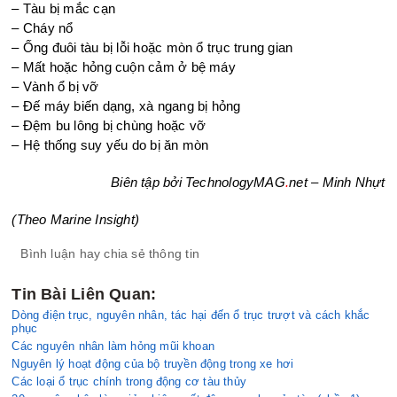
– Tàu bị mắc cạn
– Cháy nổ
– Ống đuôi tàu bị lỗi hoặc mòn ổ trục trung gian
– Mất hoặc hỏng cuộn cảm ở bệ máy
– Vành ổ bị vỡ
– Đế máy biến dạng, xà ngang bị hỏng
– Đệm bu lông bị chùng hoặc vỡ
– Hệ thống suy yếu do bị ăn mòn
Biên tập bởi TechnologyMAG
.
net – Minh Nhựt
(Theo Marine Insight)
Bình luận hay chia sẻ thông tin
Tin Bài Liên Quan:
Dòng điện trục, nguyên nhân, tác hại đến ổ trục trượt và cách khắc
phục
Các nguyên nhân làm hỏng mũi khoan
Nguyên lý hoạt động của bộ truyền động trong xe hơi
Các loại ổ trục chính trong động cơ tàu thủy