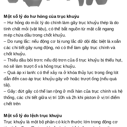
Một số lý do hư hỏng của trục khuỷu
– Hư hỏng do mỏi: lý do chính làm gãy trục khuỷu thép là do
tính chất mỏi (vật liệu), có thể bắt nguồn từ mặt cắt ngang
mép chứa dầu trong chốt khuỷu.
– Do rung lắc: nếu động cơ bị rung lắc dữ dội đặc biệt là xoắn
các chi tiết gây rung động, nó có thể làm gãy trục chính và
chốt khuỷu.
– Thiếu dầu bôi trơn: nếu độ trơn của ổ trục khuỷu bị thiếu hụt,
nó sẽ làm trượt ổ và hỏng trục khuỷu.
– Quá áp xi lanh: có thể xảy ra ở khóa thủy lực trong ống lót
dẫn đến cao áp trục khuỷu gây vỡ hoặc trượt ống (nếu quá
tải).
– Gãy: đứt gãy có thể lan rộng ở mối hàn của trục chính và hệ
thống, các chi tiết giữa vị trí 10h và 2h khi piston ở vị trí điểm
chết trên
Một số lý do lệch trục khuỷu
Trục khuỷu là một bộ phận có kích thước lớn trong động cơ