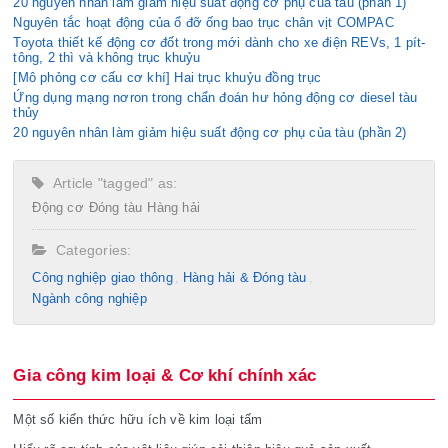
20 nguyên nhân làm giảm hiệu suất động cơ phụ của tàu (phần 1)
Nguyên tắc hoạt động của ổ đỡ ống bao trục chân vịt COMPAC
Toyota thiết kế động cơ đốt trong mới dành cho xe điện REVs, 1 pít-
tông, 2 thì và không trục khuỷu
[Mô phỏng cơ cấu cơ khí] Hai trục khuỷu đồng trục
Ứng dụng mạng nơron trong chẩn đoán hư hỏng động cơ diesel tàu
thủy
20 nguyên nhân làm giảm hiệu suất động cơ phụ của tàu (phần 2)
Article "tagged" as:
Động cơ
Đóng tàu
Hàng hải
Categories:
Công nghiệp giao thông
Hàng hải & Đóng tàu
Ngành công nghiệp
Gia công kim loại & Cơ khí chính xác
Một số kiến thức hữu ích về kim loại tấm