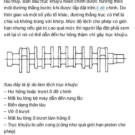
tàu thủy. Ban đầu trục khuỷu hoàn chỉnh được hướng theo
một đường thẳng trước khi được lắp đặt trên
chính. Do
ổ đỡ
thời gian và một số yếu tố khác, đường thẳng trục có thể bị
chia và không trùng với khớp. Mức độ lệch cho phép có giới
hạn nhưng nếu giá trị cao quá mức thì người lắp đặt phải xem
xét lại vì nó có thể dẫn đến hư hỏng thậm chí gãy trục khuỷu.
Sau đây là lý do làm lệch trục khuỷu
– Hư hỏng hoặc trượt ổ đỡ chính
– Mất bu lông bệ máy dẫn đến rung lắc
– Biến dạng thân tàu
– Vỡ ổ trượt
– Mất bu lông ổ trượt làm hỏng ổ
– Trục khuỷu bị uốn cong (cũng như quá giới hạn piston cho
phép)