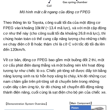
Mô hình mặt cắt ngang của động cơ FPEG
Theo thông tin từ Toyota, công suất tối đa của một động cơ
FPEG vào khoảng 10kW (~13.4 mã lực), và với một cặp động
cơ như thế này (cho công suất tối đa khoảng 26.8 mã lực), thì
chúng hoàn toàn có thể cung cấp năng lượng cho những chiếc
xe chạy điện cỡ B hoặc thậm chí là cỡ C với tốc độ tối đa lên
đến 120km/h.
Về cơ bản, động cơ FPEG bao gồm một buồng đốt 2 thì, một
cơ cấu phát điện dạng thẳng và một buồng nén khí hoạt động
tương tự như chiếc lò xo. Chiếc pít-tông sẽ được đẩy tới bằng
năng lượng sinh ra từ hỗn hợp xăng bị cháy, khi đó những cục
nam châm gắn trên pít-tông sẽ di chuyển bên trong những
cuộn dây cảm ứng từ, từ đó chúng sẽ chuyển đổi động năng
thành điện năng, cuối cùng là sạt điện cho bộ pin của chiếc xe.