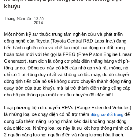
khuỷu
Tháng Năm 25
13:30
2014
Một nhóm kỹ sư thuộc trung tâm nghiên cứu và phát triển
công nghệ của Toyota (Toyota Central R&D Labs Inc.) đang
tiến hành nghiên cứu và chế tạo một loại động cơ đốt trong
hoàn toàn mới với tên gọi là FPEG (Free Piston Engine Linear
Generator), tạm dịch là động cơ phát điện thẳng hàng với pít-
tông tự do. Động cơ này có kết cấu nhỏ gọn và rất mỏng, nó
chỉ có 1 pít-tông duy nhất và không có lốc máy, do đó chuyển
động tịnh tiến của nó sẽ không được chuyển thành động năng
quay tròn của trục khuỷu mà lại trở thành điện năng cũng cấp
cho bộ pin thông qua một cơ cấu chuyển đổi đặc biệt.
Loại phương tiện di chuyển REVs (Range-Extended Vehicles)
là những loại xe chạy điện có hỗ trợ thêm
để
động cơ đốt trong
cung cấp thêm năng lượng nhằm kéo dài khoảng hoạt động
của chiếc xe. Những loại xe này là sự kết hợp thông minh của
2 nguồn năng lượng: nguồn điện và năng lượng hóa thạch,