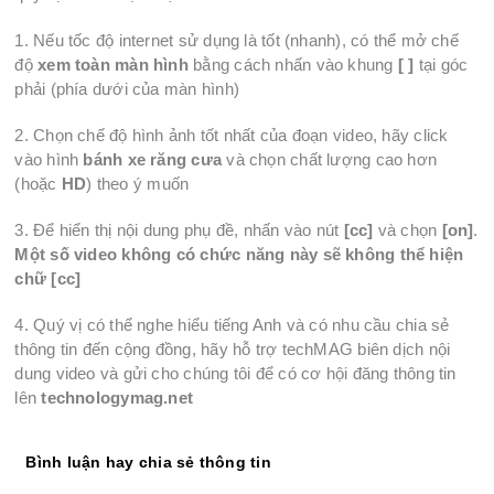
1. Nếu tốc độ internet sử dụng là tốt (nhanh), có thể mở chế
độ
xem toàn màn hình
bằng cách nhấn vào khung
[ ]
tại góc
phải (phía dưới của màn hình)
2. Chọn chế độ hình ảnh tốt nhất của đoạn video, hãy click
vào hình
bánh xe răng cưa
và chọn chất lượng cao hơn
(hoặc
HD
) theo ý muốn
3. Để hiển thị nội dung phụ đề, nhấn vào nút
[cc]
và chọn
[on]
.
Một số video không có chức năng này sẽ không thể hiện
chữ [cc]
4. Quý vị có thể nghe hiểu tiếng Anh và có nhu cầu chia sẻ
thông tin đến cộng đồng, hãy hỗ trợ techMAG biên dịch nội
dung video và gửi cho chúng tôi để có cơ hội đăng thông tin
lên
technologymag.net
Bình luận hay chia sẻ thông tin