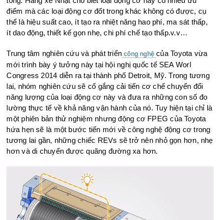
tông. Hãng xe Nhật cho biết loại động cơ này có nhiều ưu
điểm mà các loại động cơ đốt trong khác không có được, cụ
thể là hiệu suất cao, ít tạo ra nhiệt năng hao phí, ma sát thấp,
ít dao động, thiết kế gọn nhẹ, chi phí chế tạo thấp.v.v…
Trung tâm nghiên cứu và phát triển
của Toyota vừa
công nghệ
mới trình bày ý tưởng này tại hội nghị quốc tế SEA Worl
Congress 2014 diễn ra tại thành phố Detroit, Mỹ. Trong tương
lai, nhóm nghiên cứu sẽ cố gắng cải tiến cơ chế chuyển đổi
năng lượng của loại động cơ này và đưa ra những con số đo
lường thực tế về khả năng vận hành của nó. Tuy hiện tại chỉ là
một phiên bản thử nghiệm nhưng động cơ FPEG của Toyota
hứa hẹn sẽ là một bước tiến mới về công nghệ động cơ trong
tương lai gần, những chiếc REVs sẽ trở nên nhỏ gọn hơn, nhẹ
hơn và di chuyển được quãng đường xa hơn.