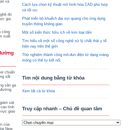
tan và
Cách lựa chọn kỹ thuật mô hình hóa CAD phù hợp
và tối ưu
nghệ đo
Phát triển bộ khuếch đại sợi quang cho ứng dụng
vực gia
truyền thông không gian
a công
Một số kiến thức hữu ích về kim loại tấm
n xuất
Tìm hiểu về một số công nghệ xử lý chất thải y tế
hiện nay trên thế giới
đường
Thử nghiệm thành công mô-đun điện tử dạng màng
mỏng có thể tự kết nối
ser chuẩn
ng sắt
Tìm nội dung bằng từ khóa
ng sân ga
 đường
Xem tất cả từ khóa
giám sát
 cao tính
Truy cập nhanh – Chủ đề quan tâm
 vực giao
ển của
tại New