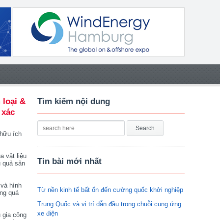
 loại &
Tìm kiếm nội dung
 xác
 hữu ích
a vật liệu
Tin bài mới nhất
u quả sản
 và hình
Từ nền kinh tế bất ổn đến cường quốc khởi nghiệp
ong quá
Trung Quốc và vị trí dẫn đầu trong chuỗi cung ứng
xe điện
 gia công