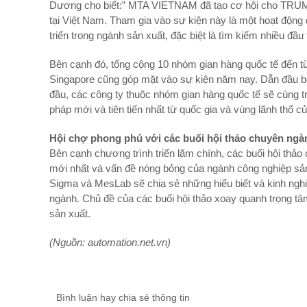
Dương cho biết:” MTA VIETNAM đã tạo cơ hội cho TRUM
tại Việt Nam. Tham gia vào sự kiện này là một hoạt động 
triển trong ngành sản xuất, đặc biệt là tìm kiếm nhiều đầ
Bên cạnh đó, tổng cộng 10 nhóm gian hàng quốc tế đến 
Singapore cũng góp mặt vào sự kiện năm nay. Dẫn đầu b
đầu, các công ty thuộc nhóm gian hàng quốc tế sẽ cùng 
pháp mới và tiên tiến nhất từ quốc gia và vùng lãnh thổ củ
Hội chợ phong phú với các buổi hội thảo chuyên ngà
Bên cạnh chương trình triển lãm chính, các buổi hội th
mới nhất và vấn đề nóng bỏng của ngành công nghiệp sản
Sigma và MesLab sẽ chia sẻ những hiểu biết và kinh ngh
ngành. Chủ đề của các buổi hội thảo xoay quanh trọng tâ
sản xuất.
(Nguồn: automation.net.vn)
Bình luận hay chia sẻ thông tin