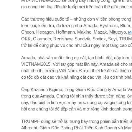
MTA VIETNAM2015 sẽ trưng bày những công nghệ kĩ thuật
gia công kim loại đến từ khắp nơi trên toàn thế giới phục 
Các thương hiệu quốc tế – những đơn vị tiên phong trong 
kim loại, kiểm tra, đo lường như Amada, Bystronic, Blu
Cheon, Hexagon, Hoffmann, Makino, Mazak, Mitutoyo,
Mi
OKK, Okamoto, Renishaw, Sandvik, Sodick, Seyi, TRUMP
trở lại để cùng phục vụ cho nhu cầu ngày một tăng cao c
Amada, nhà sản xuất công cụ cắt, tạo hình, dột, dập kim 
VIETNAM2015. Với sự góp mặt lần này, Amada sẽ cho ra 
nhất cho thị trường Việt Nam. Được thiết kế để cải thiện 
có tốc độ cắt cao và khả năng cắt các vật liệu có tính phả
Ông Kazunori Kojima, Tổng Giám Đốc Công ty Amada Việt
trọng của Amada. Chúng tôi nhìn thấy được tiềm năng lớn
này, đặc biệt là lĩnh vực máy móc công cụ và gia công 
hội cho chúng tôi để tiếp cận và mở rộng kinh doanh tr
TRUMPF cũng sẽ trở lại trưng bày trong phiên bản triển l
Albrecht, Giám Đốc Phòng Phát Triển Kinh Doanh và Ma