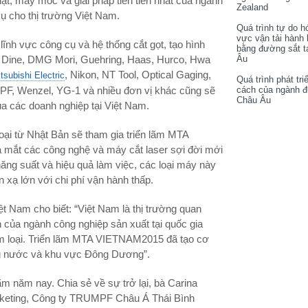
, máy móc và giải pháp tiên tiến nhất của ngành
Zealand
vụ cho thị trường Việt Nam.
Quá trình tự do h
vực vận tải hành
lĩnh vực công cụ và hệ thống cắt gọt, tạo hình
bằng đường sắt t
m, Dine, DMG Mori, Guehring, Haas, Hurco, Hwa
Âu
, Nikon, NT Tool, Optical Gaging,
tsubishi Electric
Quá trình phát tri
F, Wenzel, YG-1 và nhiều đơn vị khác cũng sẽ
cách của ngành 
Châu Âu
ủa các doanh nghiệp tại Việt Nam.
loại từ Nhật Bản sẽ tham gia triển lãm MTA
mắt các công nghệ và máy cắt laser sợi đời mới
năng suất và hiệu quả làm việc, các loại máy này
n xạ lớn với chi phí vận hành thấp.
 Nam cho biết: “Việt Nam là thị trường quan
 của ngành công nghiệp sản xuất tại quốc gia
kim loại. Triển lãm MTA VIETNAM2015 đã tạo cơ
ong nước và khu vực Đông Dương”.
ãm năm nay. Chia sẻ về sự trở lại, bà Carina
rketing, Công ty TRUMPF Châu Á Thái Bình