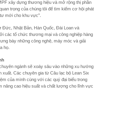
PF xây dựng thương hiệu và mở rộng thị phần
quan trọng của chúng tôi để tìm kiếm cơ hội phát
u tư mới cho khu vực”.
từ Đức, Nhật Bản, Hàn Quốc, Đài Loan và
ởi các tổ chức thương mại và công nghiệp hàng
trưng bày những công nghệ, máy móc và giải
a họ.
nh
ảo chuyên ngành sẽ xoáy sâu vào những xu hướng
 xuất. Các chuyên gia từ Câu lạc bộ Lean Six
iệm của mình cùng với các quý đại biểu trong
m nâng cao hiệu suất và chất lượng cho lĩnh vực