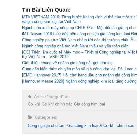
Tin Bài Liên Quan:
MTA VIETNAM 2016: Từng bước khẳng định vị thế của một sự k
và gia công kim loại tại Việt Nam
Ngành sản xuất máy công cụ CHLB Đức: Một đối tác giá trị cho
iMT Taiwan 2018 thúc đẩy nền công nghiệp gia công kim loại Đài
Công nghiệp phụ trợ Việt Nam nhắm tới các thị trường châu Âu
Ngành công nghiệp chế tạo Việt Nam thiếu và yếu toàn diện
[QC] Triển lãm quốc tế Máy móc – Thiết bị Công nghiệp tại Vi
trợ Việt Nam – VSIF 2019
Giới thiệu chung về ngành gia công cắt gọt kim loại
Cung cấp kiến thức chuyên môn về gia công kim loại Đài Loan ch
[EMO Hannover 2017] Hội chợ hàng đầu cho ngành gia công kim l
[Hannover Messe 2020] Ngành công nghiệp kim loại tăng cường 
Article "tagged" as:
Cơ khí
Cơ khí chính xác
Gia công kim loại
Categories:
Công nghiệp chế tạo​
Gia công kim loại & Cơ khí chính xác