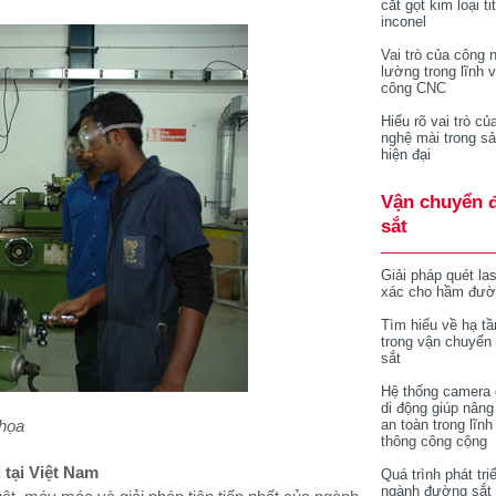
cắt gọt kim loại ti
inconel
Vai trò của công 
lường trong lĩnh 
công CNC
Hiểu rõ vai trò củ
nghệ mài trong sả
hiện đại
Vận chuyển 
sắt
Giải pháp quét la
xác cho hầm đườ
Tìm hiểu về hạ tầ
trong vận chuyển
sắt
Hệ thống camera 
di động giúp nâng
họa
an toàn trong lĩnh
thông công cộng
 tại Việt Nam
Quá trình phát tri
ngành đường sắt 