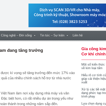
Công nghệ – Đời sống
Tin tức – Sự kiện
Liên hệ
Gia công kim
Nam đang tăng trưởng
Cơ khí chính
Một số kiến thức
về kim loại tấm
Hiểu rõ cơ tính củ
 quả của nhiều chính sách hỗ trợ từ nhà nước
giúp cải thiện hiệ
xuất
Xử lý các bề mặt
n Việt Nam làm nơi xây dựng nhà máy và văn
dạng phức tạp tr
trình phay
 Đặc biệt hơn, có rất nhiều dự án trọng yếu như
hoàn thành trong những năm sắp đến.
Lựa chọn dụng cụ