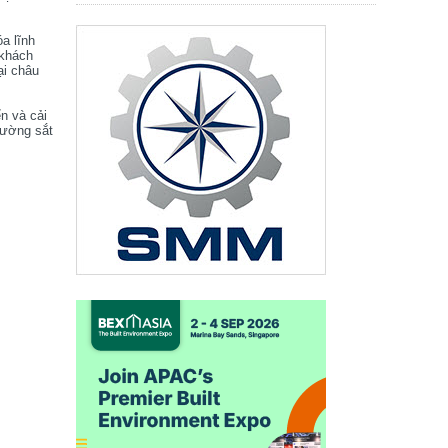
óa lĩnh
 khách
ại châu
ển và cải
đường sắt