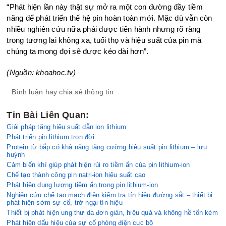
“Phát hiện lần này thật sự mở ra một con đường đầy tiềm
năng để phát triển thế hệ pin hoàn toàn mới. Mặc dù vẫn còn
nhiều nghiên cứu nữa phải được tiến hành nhưng rõ ràng
trong tương lai không xa, tuổi thọ và hiệu suất của pin mà
chúng ta mong đợi sẽ được kéo dài hơn”.
(Nguồn: khoahoc.tv)
Bình luận hay chia sẻ thông tin
Tin Bài Liên Quan:
Giải pháp tăng hiệu suất dẫn ion lithium
Phát triển pin lithium trọn đời
Protein từ bắp có khả năng tăng cường hiệu suất pin lithium – lưu
huỳnh
Cảm biến khí giúp phát hiện rủi ro tiềm ẩn của pin lithium-ion
Chế tạo thành công pin natri-ion hiệu suất cao
Phát hiện dung lượng tiềm ẩn trong pin lithium-ion
Nghiên cứu chế tạo mạch điện kiểm tra tín hiệu đường sắt – thiết bị
phát hiện sớm sự cố, trở ngại tín hiệu
Thiết bị phát hiện ung thư da đơn giản, hiệu quả và không hề tốn kém
Phát hiện dấu hiệu của sự cố phóng điện cục bộ