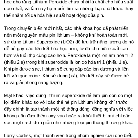
học cho rằng Lithium Peroxide chưa phải là chất cho hiệu suất
cao nhất, và lần này họ muốn tìm ra những loại chất khác thay
thế nhằm tối đa hóa hiệu suất hoạt động của pin.
Trong chuyển biến mới nhất, các nhà khoa học đã phát triển
nên một nguyên mẫu pin lithium – không khí hoàn toàn mới,
sử dụng Litium Superoxide (LiO2) để lưu trữ năng lượng do nó
dễ bẻ gãy các liên kết hóa học hơn, từ đó cho hiệu suất cao
hơn và tuổi thọ cũng cao hơn. Peroxide là một ion âm hóa trị 2
(thiếu 2 e) trong khi superoxide là ion có hóa trị 1 (thiếu 1 e).
Khi pin được sạc, lithium sẽ cung cấp các ion dương và liên
kết với gốc oxide. Khi sử dụng (xả), liên kết này sẽ được bẻ
ra và giải phóng năng lượng.
Mặt khác, việc dùng lithium superoxide để làm pin còn có một
lợi điểm khác so với các thế hệ pin Lithium không khí trước
đây chính là tạo thành một hệ thống đóng, đồng nghĩa với việc
không cần đưa thêm oxy vào hoặc ra khỏi thiết bị mà chỉ cần
sạc một cách đơn giản như những loại pin thông thường khác.
Larry Curtiss, một thành viên trong nhóm nghiên cứu cho biết: