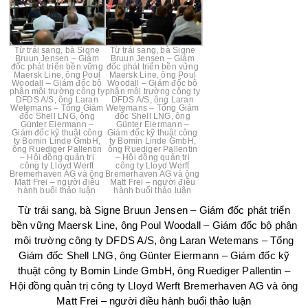
Từ trái sang, bà Signe
Từ trái sang, bà Signe
Bruun Jensen – Giám
Bruun Jensen – Giám
đốc phát triển bền vững
đốc phát triển bền vững
Maersk Line, ông Poul
Maersk Line, ông Poul
Woodall – Giám đốc bộ
Woodall – Giám đốc bộ
phận môi trường công ty
phận môi trường công ty
DFDS A/S, ông Laran
DFDS A/S, ông Laran
Wetemans – Tổng Giám
Wetemans – Tổng Giám
đốc Shell LNG, ông
đốc Shell LNG, ông
Günter Eiermann –
Günter Eiermann –
Giám đốc kỹ thuật công
Giám đốc kỹ thuật công
ty Bomin Linde GmbH,
ty Bomin Linde GmbH,
ông Ruediger Pallentin
ông Ruediger Pallentin
– Hội đồng quản trị
– Hội đồng quản trị
công ty Lloyd Werft
công ty Lloyd Werft
Bremerhaven AG và ông
Bremerhaven AG và ông
Matt Frei – người điều
Matt Frei – người điều
hành buổi thảo luận
hành buổi thảo luận
Từ trái sang, bà Signe Bruun Jensen – Giám đốc phát triển
bền vững Maersk Line, ông Poul Woodall – Giám đốc bộ phận
môi trường công ty DFDS A/S, ông Laran Wetemans – Tổng
Giám đốc Shell LNG, ông Günter Eiermann – Giám đốc kỹ
thuật công ty Bomin Linde GmbH, ông Ruediger Pallentin –
Hội đồng quản trị công ty Lloyd Werft Bremerhaven AG và ông
Matt Frei – người điều hành buổi thảo luận