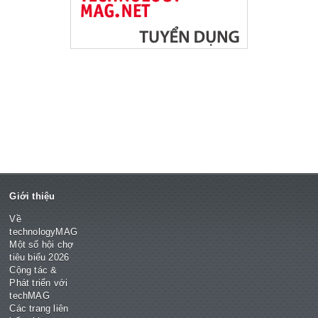
Giới thiệu
Về
technologyMAG
Một số hội chợ
tiêu biểu 2026
Cộng tác &
Phát triển với
techMAG
Các trang liên