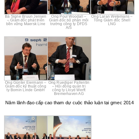
Bà Signe Bruun Jensen
Ông Poul Woodall –
Ông Laran Wetemans –
– Giám đốc phát triển
Giám đốc bộ phận môi
Tổng Giám đốc Shell
bền vững Maersk Line
trường công ty DFDS
LNG
A/S
Ông Günter Eiermann –
Ông Ruediger Pallentin
Giám đốc kỹ thuật công
– Hội đồng quản trị
ty Bomin Linde GmbH
công ty Lloyd Werft
Bremerhaven AG
Năm lãnh đạo cấp cao tham dự cuộc thảo luận tại gmec 2014