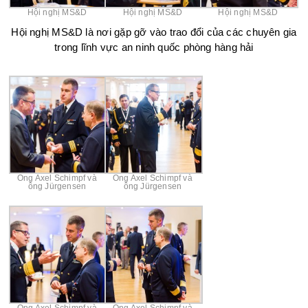
Hội nghị MS&D
Hội nghị MS&D
Hội nghị MS&D
Hội nghị MS&D là nơi gặp gỡ vào trao đổi của các chuyên gia
trong lĩnh vực an ninh quốc phòng hàng hải
Ông Axel Schimpf và
Ông Axel Schimpf và
ông Jürgensen
ông Jürgensen
Ông Axel Schimpf và
Ông Axel Schimpf và