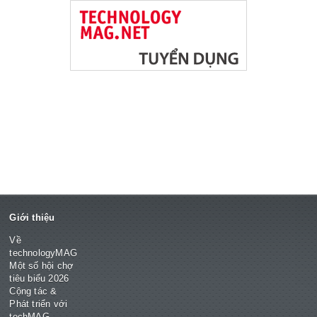
Giới thiệu
Về
technologyMAG
Một số hội chợ
tiêu biểu 2026
Cộng tác &
Phát triển với
techMAG