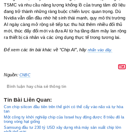
TSMC và nhu cầu năng lượng khổng lồ của trung tâm dữ liệu
đang trở thành những ràng buộc chiến lược quan trọng. Dù
Nvidia vẫn dẫn đầu nhờ hệ sinh thái mạnh, quy mô thị trường
AI ngày càng mở rộng sẽ tiếp tục thu hút thêm nhiều đối thủ
mới, thúc đẩy đổi mới và đưa AI từ hạ tầng đám mây lan rộng
ra thiết bị cá nhân và các ứng dụng thực tế trong tương lai.
Để xem các tin bài khác về “Chip AI”, hãy
nhấn vào đây.
Nguồn:
CNBC
Bình luận hay chia sẻ thông tin
Tin Bài Liên Quan:
Con chip silicon đầu tiên trên thế giới có thể cấy vào não và tự hòa
tan
Một công ty khởi nghiệp chip của Israel huy động được 8 triệu đô la
trong vòng hạt giống
Samsung đầu tư 230 tỷ USD xây dựng nhà máy sản xuất chip lớn
nhất thế giới