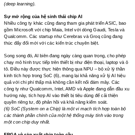
(deep learning).
Sự mở rộng của hệ sinh thái chip AI
Nhiều công ty khác cũng đang tham gia phát triển ASIC, bao
gồm Microsoft với chip Maia, Intel với dòng Gaudi, Tesla và
Qualcomm. Các startup như Cerebras và Groq cũng đang
thúc đẩy đổi mới với các kiến trúc chuyên biệt.
Song song đó, AI biên đang ngày càng quan trọng, cho phép
chạy mô hình trực tiếp trên thiết bị như điện thoại, laptop và ô
tô. Điều này được thực hiện thông qua NPU – bộ xử lý thần
kinh tích hợp trong SoC (6), mang lại khả năng xử lý AI hiệu
quả với chi phí thấp mà không cần kết nối đám mây. Các
công ty như Qualcomm, Intel, AMD và Apple đang dẫn đầu xu
hướng này, tích hợp AI vào thiết bị tiêu dùng để cải thiện
quyền riêng tư, độ phản hồi và khả năng kiểm soát.
(6) SoC (System on a Chip) là một vi mạch tích hợp toàn bộ
các thành phần chính của một hệ thống máy tính vào trong
một con chip duy nhất.
FPGA và sản xuất chip toàn cầu