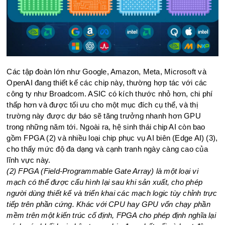
Các tập đoàn lớn như Google, Amazon, Meta, Microsoft và
OpenAI đang thiết kế các chip này, thường hợp tác với các
công ty như Broadcom. ASIC có kích thước nhỏ hơn, chi phí
thấp hơn và được tối ưu cho một mục đích cụ thể, và thị
trường này được dự báo sẽ tăng trưởng nhanh hơn GPU
trong những năm tới. Ngoài ra, hệ sinh thái chip AI còn bao
gồm FPGA (2) và nhiều loại chip phục vụ AI biên (Edge AI) (3),
cho thấy mức độ đa dạng và cạnh tranh ngày càng cao của
lĩnh vực này.
(2) FPGA (Field-Programmable Gate Array) là một loại vi
mạch có thể được cấu hình lại sau khi sản xuất, cho phép
người dùng thiết kế và triển khai các mạch logic tùy chỉnh trực
tiếp trên phần cứng. Khác với CPU hay GPU vốn chạy phần
mềm trên một kiến trúc cố định, FPGA cho phép định nghĩa lại