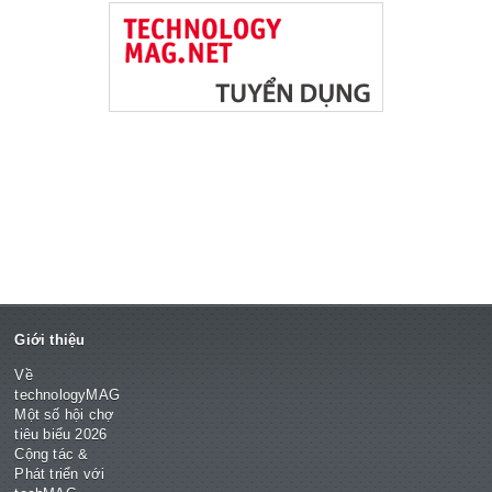
Giới thiệu
Về
technologyMAG
Một số hội chợ
tiêu biểu 2026
Cộng tác &
Phát triển với