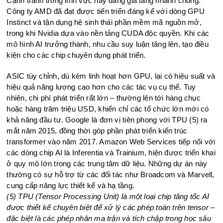
Cạnh tranh trong lĩnh vực này đang gia tăng nhanh chóng.
Công ty AMD đã đạt được tiến triển đáng kể với dòng GPU
Instinct và tận dụng hệ sinh thái phần mềm mã nguồn mở,
trong khi Nvidia dựa vào nền tảng CUDA độc quyền. Khi các
mô hình AI trưởng thành, nhu cầu suy luận tăng lên, tạo điều
kiện cho các chip chuyên dụng phát triển.
ASIC tùy chỉnh, dù kém linh hoạt hơn GPU, lại có hiệu suất và
hiệu quả năng lượng cao hơn cho các tác vụ cụ thể. Tuy
nhiên, chi phí phát triển rất lớn – thường lên tới hàng chục
hoặc hàng trăm triệu USD, khiến chỉ các tổ chức lớn mới có
khả năng đầu tư. Google là đơn vị tiên phong với TPU (5) ra
mắt năm 2015, đồng thời góp phần phát triển kiến trúc
transformer vào năm 2017. Amazon Web Services tiếp nối với
các dòng chip AI là Inferentia và Trainium, hiện được triển khai
ở quy mô lớn trong các trung tâm dữ liệu. Những dự án này
thường có sự hỗ trợ từ các đối tác như Broadcom và Marvell,
cung cấp năng lực thiết kế và hạ tầng.
(5) TPU (Tensor Processing Unit) là một loại chip tăng tốc AI
được thiết kế chuyên biệt để xử lý các phép toán trên tensor –
đặc biệt là các phép nhân ma trận và tích chập trong học sâu