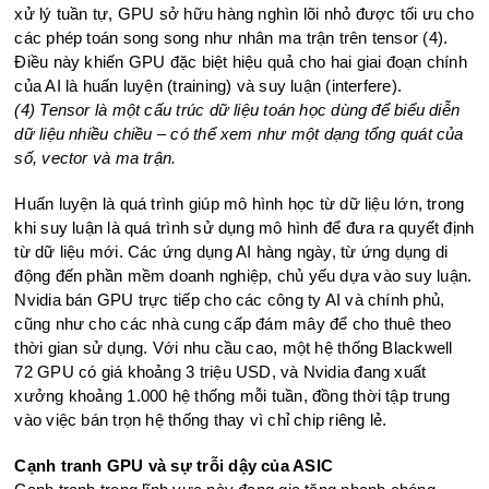
xử lý tuần tự, GPU sở hữu hàng nghìn lõi nhỏ được tối ưu cho
các phép toán song song như nhân ma trận trên tensor (4).
Điều này khiến GPU đặc biệt hiệu quả cho hai giai đoạn chính
của AI là huấn luyện (training) và suy luận (interfere).
(4) Tensor là một cấu trúc dữ liệu toán học dùng để biểu diễn
dữ liệu nhiều chiều – có thể xem như một dạng tổng quát của
số, vector và ma trận.
Huấn luyện là quá trình giúp mô hình học từ dữ liệu lớn, trong
khi suy luận là quá trình sử dụng mô hình để đưa ra quyết định
từ dữ liệu mới. Các ứng dụng AI hàng ngày, từ ứng dụng di
động đến phần mềm doanh nghiệp, chủ yếu dựa vào suy luận.
Nvidia bán GPU trực tiếp cho các công ty AI và chính phủ,
cũng như cho các nhà cung cấp đám mây để cho thuê theo
thời gian sử dụng. Với nhu cầu cao, một hệ thống Blackwell
72 GPU có giá khoảng 3 triệu USD, và Nvidia đang xuất
xưởng khoảng 1.000 hệ thống mỗi tuần, đồng thời tập trung
vào việc bán trọn hệ thống thay vì chỉ chip riêng lẻ.
Cạnh tranh GPU và sự trỗi dậy của ASIC