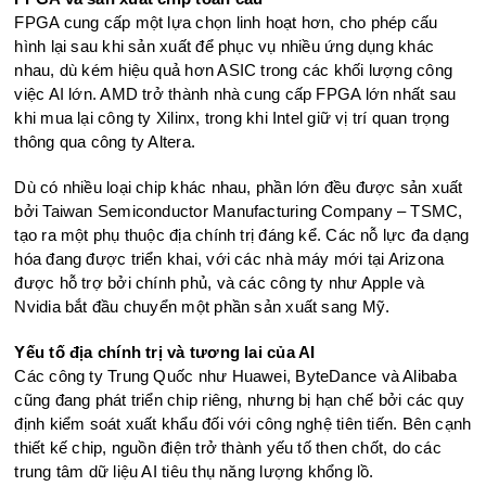
FPGA cung cấp một lựa chọn linh hoạt hơn, cho phép cấu
hình lại sau khi sản xuất để phục vụ nhiều ứng dụng khác
nhau, dù kém hiệu quả hơn ASIC trong các khối lượng công
việc AI lớn. AMD trở thành nhà cung cấp FPGA lớn nhất sau
khi mua lại công ty Xilinx, trong khi Intel giữ vị trí quan trọng
thông qua công ty Altera.
Dù có nhiều loại chip khác nhau, phần lớn đều được sản xuất
bởi Taiwan Semiconductor Manufacturing Company – TSMC,
tạo ra một phụ thuộc địa chính trị đáng kể. Các nỗ lực đa dạng
hóa đang được triển khai, với các nhà máy mới tại Arizona
được hỗ trợ bởi chính phủ, và các công ty như Apple và
Nvidia bắt đầu chuyển một phần sản xuất sang Mỹ.
Yếu tố địa chính trị và tương lai của AI
Các công ty Trung Quốc như Huawei, ByteDance và Alibaba
cũng đang phát triển chip riêng, nhưng bị hạn chế bởi các quy
định kiểm soát xuất khẩu đối với công nghệ tiên tiến. Bên cạnh
thiết kế chip, nguồn điện trở thành yếu tố then chốt, do các
trung tâm dữ liệu AI tiêu thụ năng lượng khổng lồ.