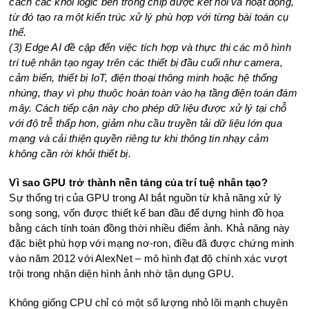
cách các khối logic bên trong chip được kết nối và hoạt động,
từ đó tạo ra một kiến trúc xử lý phù hợp với từng bài toán cụ
thể.
(3) Edge AI đề cập đến việc tích hợp và thực thi các mô hình
trí tuệ nhân tạo ngay trên các thiết bị đầu cuối như camera,
cảm biến, thiết bị IoT, điện thoại thông minh hoặc hệ thống
nhúng, thay vì phụ thuộc hoàn toàn vào hạ tầng điện toán đám
mây. Cách tiếp cận này cho phép dữ liệu được xử lý tại chỗ
với độ trễ thấp hơn, giảm nhu cầu truyền tải dữ liệu lớn qua
mạng và cải thiện quyền riêng tư khi thông tin nhạy cảm
không cần rời khỏi thiết bị.
Vì sao GPU trở thành nền tảng của trí tuệ nhân tạo?
Sự thống trị của GPU trong AI bắt nguồn từ khả năng xử lý
song song, vốn được thiết kế ban đầu để dựng hình đồ họa
bằng cách tính toán đồng thời nhiều điểm ảnh. Khả năng này
đặc biệt phù hợp với mạng nơ-ron, điều đã được chứng minh
vào năm 2012 với AlexNet – mô hình đạt độ chính xác vượt
trội trong nhận diện hình ảnh nhờ tận dụng GPU.
Không giống CPU chỉ có một số lượng nhỏ lõi mạnh chuyên