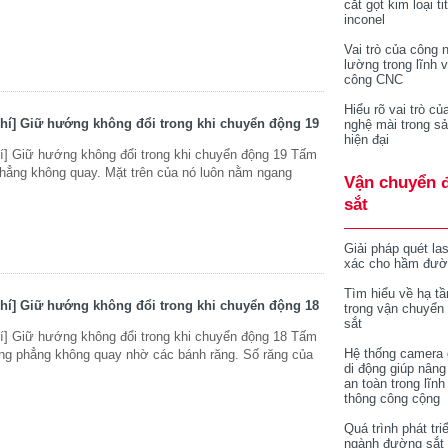
cắt gọt kim loại ti
inconel
Vai trò của công 
lường trong lĩnh 
công CNC
Hiểu rõ vai trò củ
hí] Giữ hướng không đổi trong khi chuyển động 19
nghệ mài trong sả
hiện đại
í] Giữ hướng không đổi trong khi chuyển động 19 Tấm
ẳng không quay. Mặt trên của nó luôn nằm ngang
Vận chuyển 
sắt
Giải pháp quét la
xác cho hầm đườ
Tìm hiểu về hạ tầ
hí] Giữ hướng không đổi trong khi chuyển động 18
trong vận chuyển
sắt
í] Giữ hướng không đổi trong khi chuyển động 18 Tấm
Hệ thống camera 
ng phẳng không quay nhờ các bánh răng. Số răng của
di động giúp nâng
an toàn trong lĩnh
thông công cộng
Quá trình phát tri
ngành đường sắt 