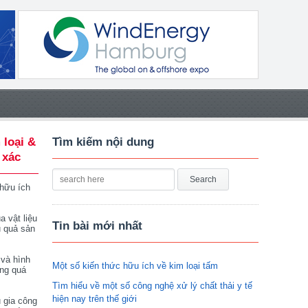
 loại &
Tìm kiếm nội dung
 xác
 hữu ích
a vật liệu
Tin bài mới nhất
u quả sản
 và hình
Một số kiến thức hữu ích về kim loại tấm
ong quá
Tìm hiểu về một số công nghệ xử lý chất thải y tế
hiện nay trên thế giới
 gia công