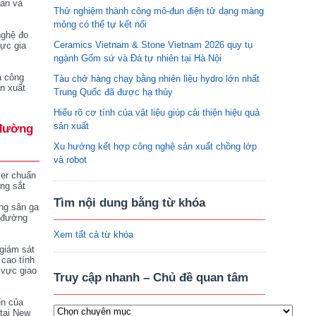
tan và
Thử nghiệm thành công mô-đun điện tử dạng màng
mỏng có thể tự kết nối
nghệ đo
Ceramics Vietnam & Stone Vietnam 2026 quy tụ
vực gia
ngành Gốm sứ và Đá tự nhiên tại Hà Nội
a công
Tàu chở hàng chạy bằng nhiên liệu hydro lớn nhất
n xuất
Trung Quốc đã được hạ thủy
Hiểu rõ cơ tính của vật liệu giúp cải thiện hiệu quả
sản xuất
đường
Xu hướng kết hợp công nghệ sản xuất chồng lớp
và robot
ser chuẩn
ng sắt
Tìm nội dung bằng từ khóa
ng sân ga
 đường
Xem tất cả từ khóa
giám sát
 cao tính
 vực giao
Truy cập nhanh – Chủ đề quan tâm
ển của
tại New