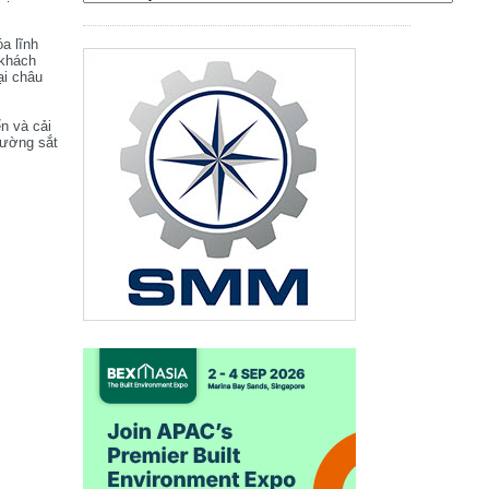
óa lĩnh
 khách
ại châu
ển và cải
đường sắt