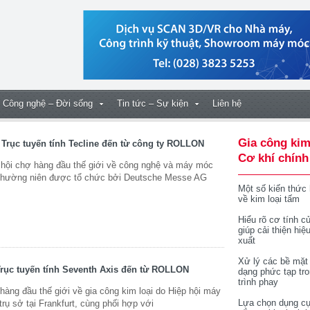
Công nghệ – Đời sống
Tin tức – Sự kiện
Liên hệ
Gia công kim
 Trục tuyến tính Tecline đến từ công ty ROLLON
Cơ khí chính
hội chợ hàng đầu thế giới về công nghệ và máy móc
n thường niên được tổ chức bởi Deutsche Messe AG
Một số kiến thức
về kim loại tấm
Hiểu rõ cơ tính củ
giúp cải thiện hiệ
xuất
Xử lý các bề mặt
rục tuyến tính Seventh Axis đến từ ROLLON
dạng phức tạp tr
trình phay
àng đầu thế giới về gia công kim loại do Hiệp hội máy
Lựa chọn dụng cụ
ụ sở tại Frankfurt, cùng phối hợp với