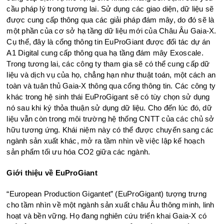
cầu pháp lý trong tương lai. Sử dụng các giao diện, dữ liệu sẽ
được cung cấp thông qua các giải pháp đám mây, do đó sẽ là
một phần của cơ sở hạ tầng dữ liệu mới của Châu Âu Gaia-X.
Cụ thể, đây là cổng thông tin EuProGiant được đối tác dự án
A1 Digital cung cấp thông qua hạ tầng đám mây Exoscale.
Trong tương lai, các công ty tham gia sẽ có thể cung cấp dữ
liệu và dịch vụ của họ, chẳng hạn như thuật toán, một cách an
toàn và tuân thủ Gaia-X thông qua cổng thông tin. Các công ty
khác trong hệ sinh thái EuProGigant sẽ có tùy chọn sử dụng
nó sau khi ký thỏa thuận sử dụng dữ liệu. Cho đến lúc đó, dữ
liệu vẫn còn trong môi trường hệ thống CNTT của các chủ sở
hữu tương ứng. Khái niệm này có thể được chuyển sang các
ngành sản xuất khác, mở ra tầm nhìn về việc lập kế hoạch
sản phẩm tối ưu hóa CO2 giữa các ngành.
Giới thiệu về EuProGiant
“European Production Gigantet” (EuProGigant) tượng trưng
cho tầm nhìn về một ngành sản xuất châu Âu thông minh, linh
hoạt và bền vững. Họ đang nghiên cứu triển khai Gaia-X có