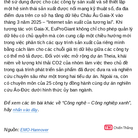
thể sử dụng được
cho các công ty sản xuất và sẽ thiết lập
một hệ sinh thái sản xuất được nối mạng kỹ thuật số, đa địa
điểm dựa trên cơ sở hạ tầng dữ liệu Châu Âu Gaia-X vào
tháng 3 năm 2025 – “Internet sản xuất của tương lai”. Khi
tương tác với Gaia-X, EuProGiant không chỉ cho phép quản lý
dữ liệu có chủ quyền mà còn cung cấp một chiều hướng mới
trong việc phân tích các quy trình sản xuất của riêng mình
bằng cách làm cho các chuỗi giá trị dữ liệu giữa các công ty
có thể mô tả được. Đối với việc mở rộng dự án Theia,
khái
niệm về lượng khí thải CO2 của nhóm làm việc theo chủ đề
trong quá trình phát triển sản phẩm đã được đưa ra và nghiên
cứu chuyên sâu như một trong hai tiểu dự án. Ngoài ra, còn
có chuyên môn của 25 công ty đồng hành cùng dự án nghiên
cứu Áo-Đức dưới hình thức ủy ban ngành.
Để xem các tin bài khác về “Công nghệ – Công nghiệp xanh”
,
hãy
.
nhấn vào đây
Nguồn:
EMO-Hannover