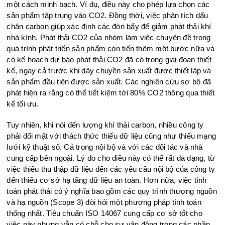
một cách minh bạch. Ví dụ, điều này cho phép lựa chọn các
sản phẩm tập trung vào CO2. Đồng thời, việc phân tích dấu
chân carbon giúp xác định các đòn bẩy để giảm phát thải khí
nhà kính. Phát thải CO2 của nhóm làm việc chuyên đề trong
quá trình phát triển sản phẩm còn tiến thêm một bước nữa và
có kế hoạch dự báo phát thải CO2 đã có trong giai đoạn thiết
kế, ngay cả trước khi dây chuyền sản xuất được thiết lập và
sản phẩm đầu tiên được sản xuất. Các nghiên cứu sơ bộ đã
phát hiện ra rằng có thể tiết kiệm tới 80% CO2 thông qua thiết
kế tối ưu.
Tuy nhiên, khi nói đến lượng khí thải carbon, nhiều công ty
phải đối mặt với thách thức thiếu dữ liệu cũng như thiếu mạng
lưới kỹ thuật số. Cả trong nội bộ và với các đối tác và nhà
cung cấp bên ngoài. Lý do cho điều này có thể rất đa dạng, từ
việc thiếu thu thập dữ liệu đến các yêu cầu nội bộ của công ty
đến thiếu cơ sở hạ tầng dữ liệu an toàn. Hơn nữa, việc tính
toán phát thải có ý nghĩa bao gồm các quy trình thượng nguồn
và hạ nguồn (Scope 3) đòi hỏi một phương pháp tính toán
thống nhất. Tiêu chuẩn ISO 14067 cung cấp cơ sở tốt cho
việc này nhưng vẫn có chỗ cho sự vận động trong các phần