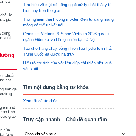
tan và
Tìm hiểu về một số công nghệ xử lý chất thải y tế
hiện nay trên thế giới
nghệ đo
Thử nghiệm thành công mô-đun điện tử dạng màng
vực gia
mỏng có thể tự kết nối
a công
Ceramics Vietnam & Stone Vietnam 2026 quy tụ
n xuất
ngành Gốm sứ và Đá tự nhiên tại Hà Nội
Tàu chở hàng chạy bằng nhiên liệu hydro lớn nhất
Trung Quốc đã được hạ thủy
đường
Hiểu rõ cơ tính của vật liệu giúp cải thiện hiệu quả
sản xuất
ser chuẩn
ng sắt
Tìm nội dung bằng từ khóa
ng sân ga
 đường
Xem tất cả từ khóa
giám sát
 cao tính
 vực giao
Truy cập nhanh – Chủ đề quan tâm
ển của
tại New