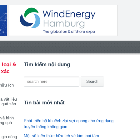
 loại &
Tìm kiếm nội dung
 xác
 hữu ích
a vật liệu
Tin bài mới nhất
u quả sản
 và hình
Phát triển bộ khuếch đại sợi quang cho ứng dụng
ong quá
truyền thông không gian
Một số kiến thức hữu ích về kim loại tấm
 gia công