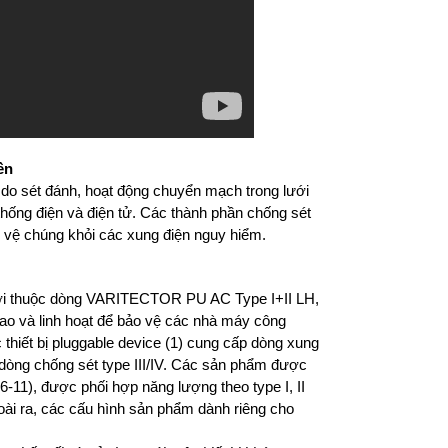
ền
ể do sét đánh, hoạt động chuyển mạch trong lưới
 thống điện và điện tử. Các thành phần chống sét
 vệ chúng khỏi các xung điện nguy hiểm.
mới thuộc dòng VARITECTOR PU AC Type I+II LH,
 cao và linh hoạt để bảo vệ các nhà máy công
thiết bị
pluggable device (1) cung cấp d
òng xung
 dòng chống sét type III/IV. Các sản phẩm được
11), được phối hợp năng lượng theo type I, II
Ngoài ra, các cấu hình sản phẩm dành riêng cho