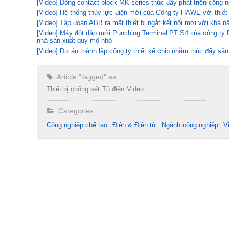
[Video] Dòng contact block MK series thúc đẩy phát triển công n
[Video] Hệ thống thủy lực điện mới của Công ty HAWE với thiết 
[Video] Tập đoàn ABB ra mắt thiết bị ngắt kết nối mới với khả n
[Video] Máy đột dập mới Punching Terminal PT S4 của công ty R
nhà sản xuất quy mô nhỏ
[Video] Dự án thành lập công ty thiết kế chip nhằm thúc đẩy sản
Article "tagged" as:
Thiết bị chống sét
Tủ điện
Video
Categories:
Công nghiệp chế tạo​
Điện & Điện tử
Ngành công nghiệp
V