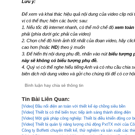
Lưu ý:
Để xem và khai thác hiệu quả nội dung của video clip nói
vị có thể thực hiện các bước sau:
1. Nếu tốc độ internet nhanh, có thể mở chế độ
xem toàn
phải (phía dưới góc phải của video)
2. Chọn chế độ hình ảnh tốt nhất của đoạn video, hãy cli
cao hơn (hoặc
HD
) theo ý muốn
3. Để hiển thị nội dung phụ đề, nhấn vào nút
biểu tượng 
này sẽ không có biểu tượng phụ đề.
4. Quý vị có thể nghe hiểu tiếng Anh và có nhu cầu chia 
biên dịch nội dung video và gửi cho chúng tôi để có cơ hội
Bình luận hay chia sẻ thông tin
Tin Bài Liên Quan:
[Video] Đầu nối điện an toàn với thiết kế ép chồng siêu bền
[Video] Thiết bị có thể biến trực tiếp ánh sáng thành dòng điện
[Video] Một giải pháp công nghiệp: Thiết bị điều khiển động cơ 
[Video] Thiết bị quản lý năng lượng chủ động PxtTX mới của C
Công ty Boffetti chuyên thiết kế, thử nghiệm và sản xuất các th