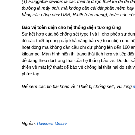
(1) Pluggable device: là các thiết bị được thiết kế để dễ d
thường là máy tính, mà không cần cài đặt phần mềm hay
bằng các cổng như USB, RJ45 (cáp mạng), hoặc các cổng
Bảo vệ toàn diện cho hệ thống điện tương ứng
Sự kết hợp của bộ chống sét type I và II cho phép sử dụn
đó các thiết bị cung cấp khả năng bảo vệ toàn diện cho 
hoạt động mà không cần cầu chì dự phòng lên đến 160 am
kiloampe. Màn hình hiển thị trạng thái tích hợp và tiếp điể
dễ dàng theo dõi trạng thái của hệ thống bảo vệ. Do đó, 
thiện về mặt kỹ thuật để bảo vệ chống lại thiệt hại do sét
phức tạp.
Để xem các tin bài khác về “Thiết bị chống sét”, vui lòng
n
Nguồn:
Hannover Messe