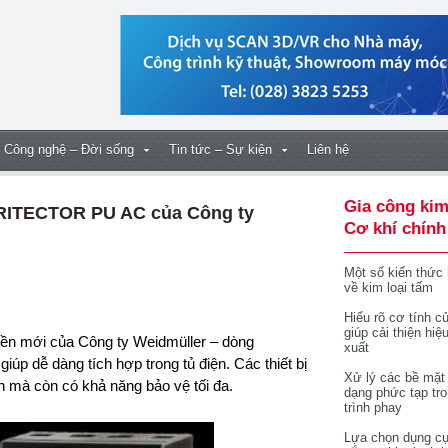
Công nghệ – Đời sống
Tin tức – Sự kiện
Liên hệ
Gia công kim
VARITECTOR PU AC của Công ty
Cơ khí chính
Một số kiến thức
về kim loại tấm
Hiểu rõ cơ tính củ
giúp cải thiện hiệ
xuất
úp dễ dàng tích hợp trong tủ điện. Các thiết bị
Xử lý các bề mặt
n mà còn có khả năng bảo vệ tối đa.
dạng phức tạp tr
trình phay
Lựa chọn dụng cụ