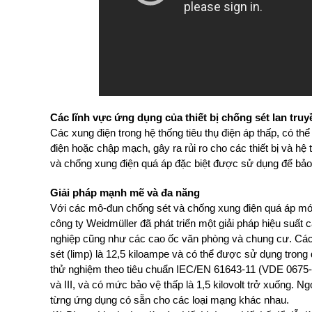
Các lĩnh vực ứng dụng của thiết bị chống sét lan truy
Các xung điện trong hệ thống tiêu thụ điện áp thấp, có th
điện hoặc chập mạch, gây ra rủi ro cho các thiết bị và hệ
và chống xung điện quá áp đặc biệt được sử dụng để bảo
Giải pháp mạnh mẽ và đa năng
Với các mô-đun chống sét và chống xung điện quá áp 
công ty Weidmüller đã phát triển một giải pháp hiệu suất
nghiệp cũng như các cao ốc văn phòng và chung cư. Các 
sét (limp) là 12,5 kiloampe và có thể được sử dụng trong
thử nghiệm theo tiêu chuẩn IEC/EN 61643-11 (VDE 0675-6-
và III, và có mức bảo vệ thấp là 1,5 kilovolt trở xuống. 
từng ứng dụng có sẵn cho các loại mạng khác nhau.