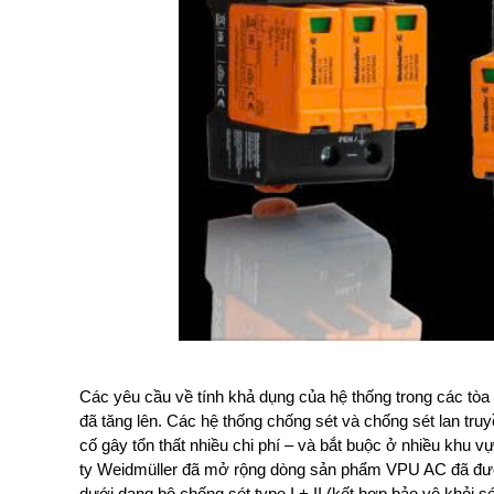
Các yêu cầu về tính khả dụng của hệ thống trong các tò
đã tăng lên. Các hệ thống chống sét và chống sét lan tr
cố gây tổn thất nhiều chi phí – và bắt buộc ở nhiều khu 
ty Weidmüller đã mở rộng dòng sản phẩm VPU AC đã đư
dưới dạng bộ chống sét type I + II (kết hợp bảo vệ khỏi sét