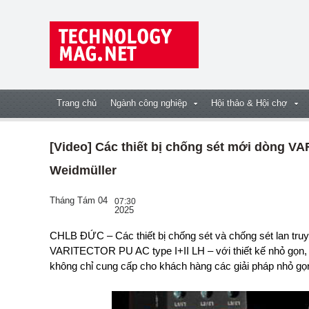
Trang chủ
Ngành công nghiệp
Hội thảo & Hội chợ
[Video] Các thiết bị chống sét mới dòng 
Weidmüller
Tháng Tám 04
07:30
2025
CHLB ĐỨC – Các thiết bị chống sét và chống sét lan truyền mới của Công ty Weidmüller – dòng
VARITECTOR PU AC type I+II LH – với thiết kế nhỏ gọn, gi
không chỉ cung cấp cho khách hàng các giải pháp nhỏ gọ