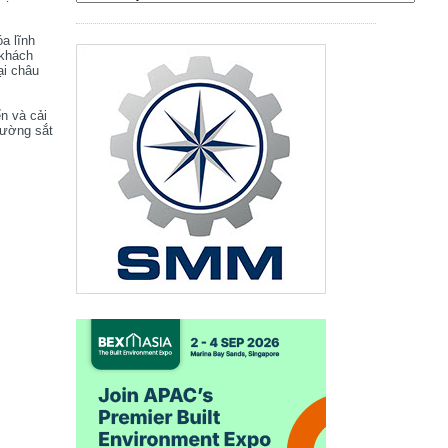
óa lĩnh
 khách
ại châu
ển và cải
đường sắt