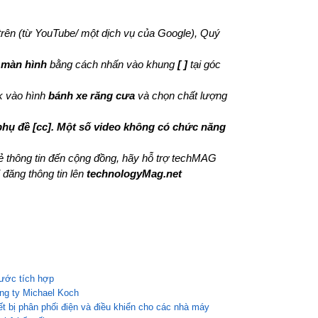
 trên (từ YouTube/ một dịch vụ của Google), Quý
 màn hình
bằng cách nhấn vào khung
[ ]
tại góc
ck vào hình
bánh xe răng cưa
và chọn chất lượng
phụ đề [cc]. Một số video không có chức năng
sẻ thông tin đến cộng đồng, hãy hỗ trợ techMAG
 đăng thông tin lên
technologyMag.net
bước tích hợp
ông ty Michael Koch
iết bị phân phối điện và điều khiển cho các nhà máy