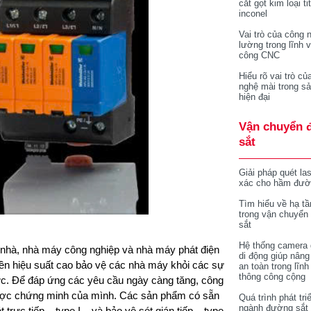
cắt gọt kim loại ti
inconel
Vai trò của công 
lường trong lĩnh 
công CNC
Hiểu rõ vai trò củ
nghệ mài trong sả
hiện đại
Vận chuyển 
sắt
Giải pháp quét la
xác cho hầm đườ
Tìm hiểu về hạ tầ
trong vận chuyển
sắt
Hệ thống camera 
a nhà, nhà máy công nghiệp và nhà máy phát điện
di động giúp nâng
uyền hiệu suất cao bảo vệ các nhà máy khỏi các sự
an toàn trong lĩnh
thông công cộng
vực. Để đáp ứng các yêu cầu ngày càng tăng, công
ợc chứng minh của mình. Các sản phẩm có sẵn
Quá trình phát tri
ngành đường sắt 
 trực tiếp – type I – và bảo vệ sét gián tiếp – type