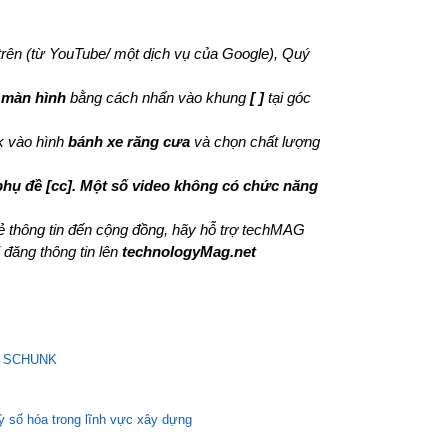
 trên (từ YouTube/ một dịch vụ của Google), Quý
 màn hình
bằng cách nhấn vào khung
[ ]
tại góc
ck vào hình
bánh xe răng cưa
và chọn chất lượng
phụ đề [cc]. Một số video không có chức năng
sẻ thông tin đến cộng đồng, hãy hỗ trợ techMAG
 đăng thông tin lên
technologyMag.net
 ty SCHUNK
ỳ số hóa trong lĩnh vực xây dựng