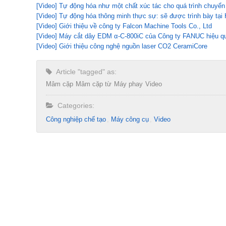
[Video] Tự động hóa như một chất xúc tác cho quá trình chuyển
[Video] Tự động hóa thông minh thực sự: sẽ được trình bày tạ
[Video] Giới thiệu về công ty Falcon Machine Tools Co., Ltd
[Video] Máy cắt dây EDM α-C-800iC của Công ty FANUC hiệu quả 
[Video] Giới thiệu công nghệ nguồn laser CO2 CeramiCore
Article "tagged" as:
Mâm cặp
Mâm cặp từ
Máy phay
Video
Categories:
Công nghiệp chế tạo​
Máy công cụ
Video