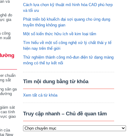
tan và
Cách lựa chọn kỹ thuật mô hình hóa CAD phù hợp
và tối ưu
nghệ đo
Phát triển bộ khuếch đại sợi quang cho ứng dụng
vực gia
truyền thông không gian
a công
Một số kiến thức hữu ích về kim loại tấm
n xuất
Tìm hiểu về một số công nghệ xử lý chất thải y tế
hiện nay trên thế giới
đường
Thử nghiệm thành công mô-đun điện tử dạng màng
mỏng có thể tự kết nối
ser chuẩn
ng sắt
Tìm nội dung bằng từ khóa
ng sân ga
 đường
Xem tất cả từ khóa
giám sát
 cao tính
Truy cập nhanh – Chủ đề quan tâm
 vực giao
ển của
tại New