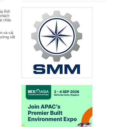
óa lĩnh
 khách
ại châu
ển và cải
đường sắt