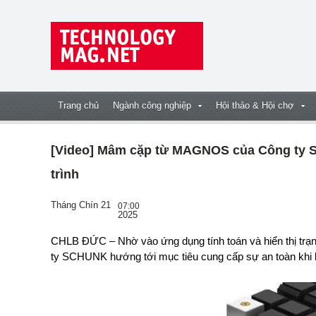
Trang chủ
Ngành công nghiệp
Hội thảo & Hội chợ
[Video] Mâm cặp từ MAGNOS của Công ty S
trình
Tháng Chín 21
07:00
2025
CHLB ĐỨC – Nhờ vào ứng dụng tính toán và hiển thị trạng thái ePaper dành cho kẹp từ MAGNOS, Công
ty SCHUNK hướng tới mục tiêu cung cấp sự an toàn khi kẹ