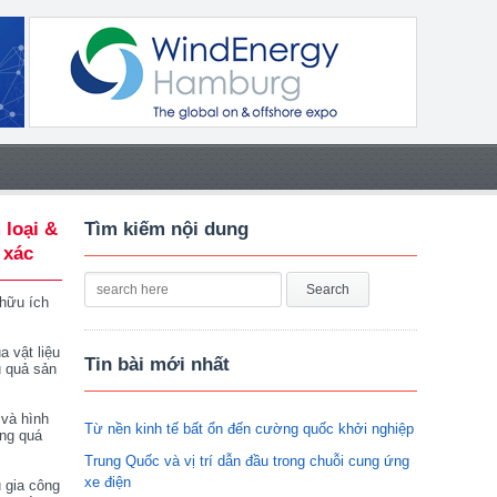
 loại &
Tìm kiếm nội dung
 xác
 hữu ích
a vật liệu
Tin bài mới nhất
u quả sản
 và hình
Từ nền kinh tế bất ổn đến cường quốc khởi nghiệp
ong quá
Trung Quốc và vị trí dẫn đầu trong chuỗi cung ứng
xe điện
 gia công