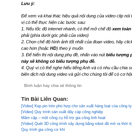
Lưu ý:
Để xem và khai thác hiệu quả nội dung của video clip nói
vị có thể thực hiện các bước sau:
1. Nếu tốc độ internet nhanh, có thể mở chế độ
xem toàn
phải (phía dưới góc phải của video)
2. Chọn chế độ hình ảnh tốt nhất của đoạn video, hãy cli
cao hơn (hoặc
HD
) theo ý muốn
3. Để hiển thị nội dung phụ đề, nhấn vào nút
biểu tượng 
này sẽ không có biểu tượng phụ đề.
4. Quý vị có thể nghe hiểu tiếng Anh và có nhu cầu chia 
biên dịch nội dung video và gửi cho chúng tôi để có cơ hội
Bình luận hay chia sẻ thông tin
Tin Bài Liên Quan:
[Video] Kẹp pin tròn phù hợp cho sản xuất hàng loạt của công
[Video] Quy trình sản xuất dây cáp công nghiệp
Mâm cặp – một công cụ hỗ trợ gia công linh hoạt
[Video] Quét 3D công trình xây dựng bằng robot đã mở ra thời k
Quy trình gia công cơ khí