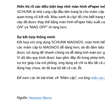
Hiển thị rõ các điều kiện kẹp nhờ màn hình ePaper m
SCHUNK là nhà cung cấp đầu tiên trang bị cho mâm cặp từ
quan trong vỏ kết nối. Màu xanh lá cây/ đỏ cho biết trạng 
này đã được thay thế bằng màn hình ePaper hiệu suất cao 
ON” và “MAG OFF” rõ ràng hơn.
Sự kết hợp thông minh
Kết hợp với ứng dụng SCHUNK MAGNOS, màn hình hiển thị
các mâm cặp từ MAGNOS dễ dàng hơn, do đó đảm bảo độ t
được sử dụng để nhanh chóng và dễ dàng tính toán lực giữ
Vì dữ liệu quy trình được bao gồm đầy đủ trong phép tính
sự trợ giúp của mô phỏng, ứng dụng sẽ chỉ ra liệu tất cả
đúng hay chưa, do đó loại bỏ tất cả các lỗi.
Để xem các tin bài khác về “Mâm cặp”, vui lòng
nhấn vào 
Nguồn:
Hannover Messe