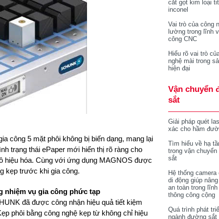
cắt gọt kim loại ti
inconel
Vai trò của công 
lường trong lĩnh 
công CNC
Hiểu rõ vai trò củ
nghệ mài trong sả
hiện đại
Vận chuyển 
sắt
Giải pháp quét la
xác cho hầm đườ
 công 5 mặt phôi không bị biến dạng, mang lại
Tìm hiểu về hạ tầ
ình trạng thái ePaper mới hiển thị rõ ràng cho
trong vận chuyển
sắt
ị vô hiệu hóa. Cùng với ứng dụng MAGNOS được
g kẹp trước khi gia công.
Hệ thống camera 
di động giúp nâng
an toàn trong lĩnh
g nhiệm vụ gia công phức tạp
thông công cộng
UNK đã được công nhận hiệu quả tiết kiệm
Quá trình phát tri
 Kẹp phôi bằng công nghệ kẹp từ không chỉ hiệu
ngành đường sắt 