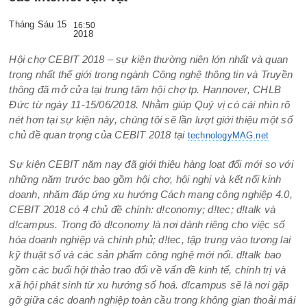
Tháng Sáu 15
16:50
2018
Hội chợ CEBIT 2018 – sự kiện thường niên lớn nhất và quan
trọng nhất thế giới trong ngành Công nghệ thông tin và Truyền
thông đã mở cửa tại trung tâm hội chợ tp. Hannover, CHLB
Đức từ ngày 11-15/06/2018. Nhằm giúp Quý vị có cái nhìn rõ
nét hơn tại sự kiện này, chúng tôi sẽ lần lượt giới thiệu một số
chủ đề quan trọng của CEBIT 2018 tại
technologyMAG.net
Sự kiện CEBIT năm nay đã giới thiệu hàng loạt đổi mới so với
những năm trước bao gồm hội chợ, hội nghị và kết nối kinh
doanh, nhăm đáp ứng xu hướng Cách mạng công nghiệp 4.0,
CEBIT 2018 có 4 chủ đề chính: d!conomy; d!tec; d!talk và
d!campus. Trong đó d!conomy là nơi dành riêng cho việc số
hóa doanh nghiệp và chính phủ; d!tec, tập trung vào tương lai
kỹ thuật số và các sản phẩm công nghệ mới nổi. d!talk bao
gồm các buổi hội thảo trao đổi về vấn đề kinh tế, chính trị và
xã hội phát sinh từ xu hướng số hoá. d!campus sẽ là nơi gặp
gỡ giữa các doanh nghiệp toàn cầu trong không gian thoải mái