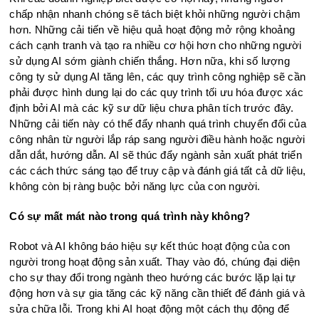
chấp nhận nhanh chóng sẽ tách biệt khỏi những người chậm
hơn. Những cải tiến về hiệu quả hoạt động mở rộng khoảng
cách cạnh tranh và tạo ra nhiều cơ hội hơn cho những người
sử dụng AI sớm giành chiến thắng. Hơn nữa, khi số lượng
công ty sử dụng AI tăng lên, các quy trình công nghiệp sẽ cần
phải được hình dung lại do các quy trình tối ưu hóa được xác
định bởi AI mà các kỹ sư dữ liệu chưa phân tích trước đây.
Những cải tiến này có thể đẩy nhanh quá trình chuyển đổi của
công nhân từ người lắp ráp sang người điều hành hoặc người
dẫn dắt, hướng dẫn. AI sẽ thúc đẩy ngành sản xuất phát triển
các cách thức sáng tạo để truy cập và đánh giá tất cả dữ liệu,
không còn bị ràng buộc bởi năng lực của con người.
Có sự mất mát nào trong quá trình này không?
Robot và AI không báo hiệu sự kết thúc hoạt động của con
người trong hoạt động sản xuất. Thay vào đó, chúng đại diện
cho sự thay đổi trong ngành theo hướng các bước lặp lại tự
động hơn và sự gia tăng các kỹ năng cần thiết để đánh giá và
sửa chữa lỗi. Trong khi AI hoạt động một cách thụ động để