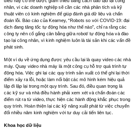
điều này có thể được giảm thiểu bằng cách đào tạo lại công
nhân, vì các doanh nghiệp sẽ cần các nhà phân tích và kỹ
thuật viên có kinh nghiệm để giúp đánh giá dữ liệu và chẩn
đoán lỗi. Báo cáo của Kearney, “Robots so với COVID-19: đại
dịch đang tăng tốc tự động hóa như thế nào”, chỉ ra rằng các
công ty nên cố gắng cân bằng giữa robot/ tự động hóa và đào
tạo lại công nhân, vì kinh nghiệm luôn là tài sản khi các vấn đề
phát sinh.
Một ví dụ về ứng dụng được yêu cầu lại là quay video các nhà
máy. Quay video nhà máy là một công cụ hỗ trợ quá trình tự
động hóa. Việc ghi lại các quy trình sản xuất có thể ghi lại thời
điểm xảy ra lỗi, hoặc làm nổi bật các mô hình kém hiệu quả
lặp đi lặp lại trong một quy trình. Sau đó, điều quan trọng là
các kỹ sư và nhà điều hành phải xem xét và chẩn đoán các
điểm rút ra từ video, thực hiện các hành động khắc phục trong
quy trình. Hoàn thiện lại các kỹ năng xuất phát từ việc chuyển
đổi nhiều năm kinh nghiệm với tư duy cải tiến liên tục.
Khoa học dữ liệu