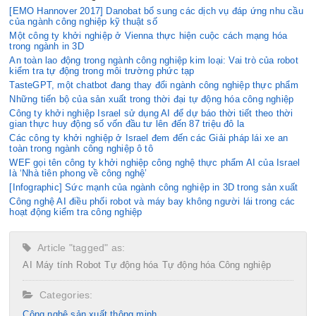
[EMO Hannover 2017] Danobat bổ sung các dịch vụ đáp ứng nhu cầu
của ngành công nghiệp kỹ thuật số
Một công ty khởi nghiệp ở Vienna thực hiện cuộc cách mạng hóa
trong ngành in 3D
An toàn lao động trong ngành công nghiệp kim loại: Vai trò của robot
kiểm tra tự động trong môi trường phức tạp
TasteGPT, một chatbot đang thay đổi ngành công nghiệp thực phẩm
Những tiến bộ của sản xuất trong thời đại tự động hóa công nghiệp
Công ty khởi nghiệp Israel sử dụng AI để dự báo thời tiết theo thời
gian thực huy động số vốn đầu tư lên đến 87 triệu đô la
Các công ty khởi nghiệp ở Israel đem đến các Giải pháp lái xe an
toàn trong ngành công nghiệp ô tô
WEF gọi tên công ty khởi nghiệp công nghệ thực phẩm AI của Israel
là ‘Nhà tiên phong về công nghệ’
[Infographic] Sức mạnh của ngành công nghiệp in 3D trong sản xuất
Công nghệ AI điều phối robot và máy bay không người lái trong các
hoạt động kiểm tra công nghiệp
Article "tagged" as:
AI
Máy tính
Robot
Tự động hóa
Tự động hóa Công nghiệp
Categories:
Công nghệ sản xuất thông minh