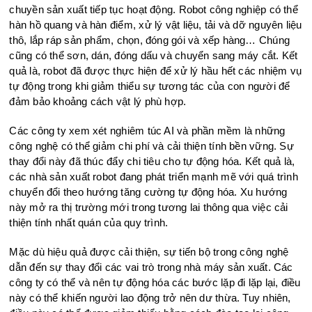
chuyền sản xuất tiếp tục hoạt động. Robot công nghiệp có thể
hàn hồ quang và hàn điểm, xử lý vật liệu, tải và dỡ nguyên liệu
thô, lắp ráp sản phẩm, chọn, đóng gói và xếp hàng… Chúng
cũng có thể sơn, dán, đóng dấu và chuyển sang máy cắt. Kết
quả là, robot đã được thực hiện để xử lý hầu hết các nhiệm vụ
tự động trong khi giảm thiểu sự tương tác của con người để
đảm bảo khoảng cách vật lý phù hợp.
Các công ty xem xét nghiêm túc AI và phần mềm là những
công nghệ có thể giảm chi phí và cải thiện tính bền vững. Sự
thay đổi này đã thúc đẩy chi tiêu cho tự động hóa. Kết quả là,
các nhà sản xuất robot đang phát triển mạnh mẽ với quá trình
chuyển đổi theo hướng tăng cường tự động hóa. Xu hướng
này mở ra thị trường mới trong tương lai thông qua việc cải
thiện tính nhất quán của quy trình.
Mặc dù hiệu quả được cải thiện, sự tiến bộ trong công nghệ
dẫn đến sự thay đổi các vai trò trong nhà máy sản xuất. Các
công ty có thể và nên tự động hóa các bước lặp đi lặp lại, điều
này có thể khiến người lao động trở nên dư thừa. Tuy nhiên,