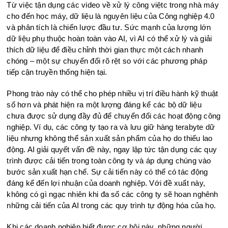
Từ việc tận dụng các video về xử lý công việtc trong nhà máy
cho đến học máy, dữ liệu là nguyên liệu của Công nghiệp 4.0
và phân tích là chiến lược đầu tư. Sức mạnh của lượng lớn
dữ liệu phụ thuộc hoàn toàn vào AI, vì AI có thể xử lý và giải
thích dữ liệu để điều chỉnh thời gian thực một cách nhanh
chóng – một sự chuyển đổi rõ rệt so với các phương pháp
tiếp cận truyền thống hiện tại.
Phong trào này có thể cho phép nhiều vị trí điều hành kỹ thuật
số hơn và phát hiện ra một lượng đáng kể các bộ dữ liệu
chưa được sử dụng đầy đủ để chuyển đổi các hoạt động công
nghiệp. Ví dụ, các công ty tạo ra và lưu giữ hàng terabyte dữ
liệu nhưng không thể sản xuất sản phẩm của họ do thiếu lao
động. AI giải quyết vấn đề này, ngay lập tức tận dụng các quy
trình được cải tiến trong toàn công ty và áp dụng chúng vào
bước sản xuất hạn chế. Sự cải tiến này có thể có tác động
đáng kể đến lợi nhuận của doanh nghiệp. Với đề xuất này,
không có gì ngạc nhiên khi đa số các công ty sẽ hoan nghênh
những cải tiến của AI trong các quy trình tự động hóa của họ.
Khi các doanh nghiệp biết được cơ hội này, những người