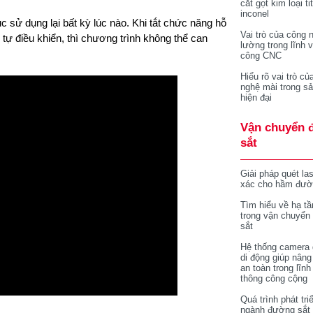
cắt gọt kim loại ti
inconel
ục sử dụng lại bất kỳ lúc nào. Khi tắt chức năng hỗ
Vai trò của công 
 tự điều khiển, thì chương trình không thể can
lường trong lĩnh 
công CNC
Hiểu rõ vai trò củ
nghệ mài trong sả
hiện đại
Vận chuyển 
sắt
Giải pháp quét la
xác cho hầm đườ
Tìm hiểu về hạ tầ
trong vận chuyển
sắt
Hệ thống camera 
di động giúp nâng
an toàn trong lĩnh
thông công cộng
Quá trình phát tri
ngành đường sắt 