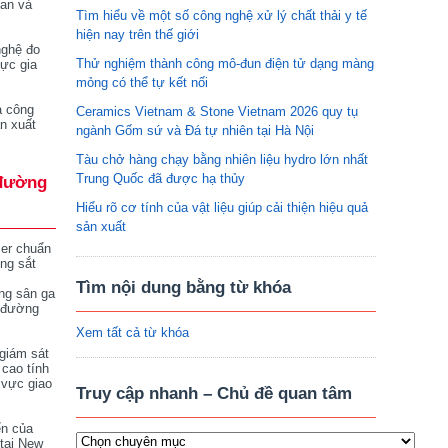
tan và
Tìm hiểu về một số công nghệ xử lý chất thải y tế
hiện nay trên thế giới
nghệ đo
Thử nghiệm thành công mô-đun điện tử dạng màng
vực gia
mỏng có thể tự kết nối
a công
Ceramics Vietnam & Stone Vietnam 2026 quy tụ
n xuất
ngành Gốm sứ và Đá tự nhiên tại Hà Nội
Tàu chở hàng chạy bằng nhiên liệu hydro lớn nhất
Trung Quốc đã được hạ thủy
đường
Hiểu rõ cơ tính của vật liệu giúp cải thiện hiệu quả
sản xuất
ser chuẩn
ng sắt
Tìm nội dung bằng từ khóa
ng sân ga
 đường
Xem tất cả từ khóa
giám sát
 cao tính
 vực giao
Truy cập nhanh – Chủ đề quan tâm
ển của
tại New