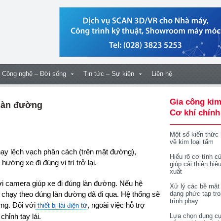
Công nghệ – Đời sống
Tin tức – Sự kiện
Liên hệ
Gia công kim
 làn đường
Cơ khí chính
Một số kiến thức
về kim loại tấm
Hiểu rõ cơ tính củ
ướng xe đi đúng vị trí trở lại.
giúp cải thiện hiệ
xuất
ới camera giúp xe đi đúng làn đường. Nếu hệ
Xử lý các bề mặt
 chạy theo đúng làn đường đã đi qua. Hệ thống sẽ
dạng phức tạp tr
trình phay
ng. Đối với
, ngoài việc hỗ trợ
thiết bị lái điện tử
hỉnh tay lái.
Lựa chọn dụng cụ