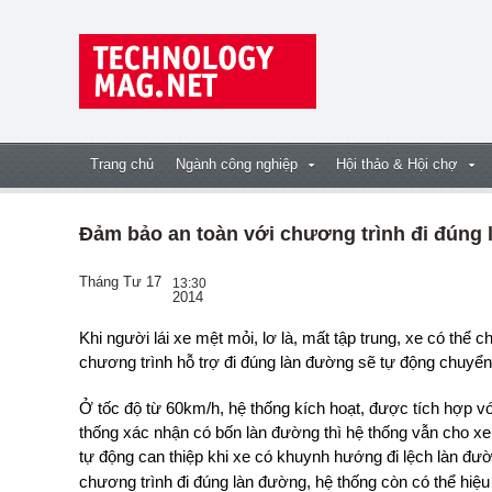
Trang chủ
Ngành công nghiệp
Hội thảo & Hội chợ
Đảm bảo an toàn với chương trình đi đúng
Tháng Tư 17
13:30
2014
Khi người lái xe mệt mỏi, lơ là, mất tập trung, xe có thể chạy lệch vạch phân cách (trên mặt đường),
chương trình hỗ trợ đi đúng làn đường sẽ tự động chuyển h
Ở tốc độ từ 60km/h, hệ thống kích hoạt, được tích hợp v
thống xác nhận có bốn làn đường thì hệ thống vẫn cho xe
tự động can thiệp khi xe có khuynh hướng đi lệch làn đườ
chương trình đi đúng làn đường, hệ thống còn có thể hiệu c