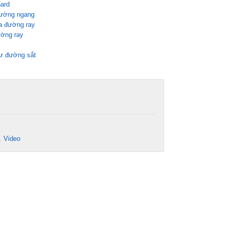
ard
 đường ngang
ra đường ray
ường ray
tư đường sắt
Video