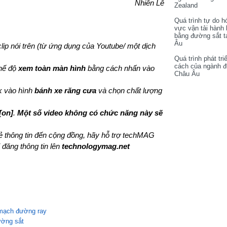
Nhiên Lê
Zealand
Quá trình tự do h
vực vận tải hành
bằng đường sắt t
Âu
lip nói trên (từ ứng dụng của Youtube/ một dịch
Quá trình phát tri
cách của ngành 
chế độ
xem toàn màn hình
bằng cách nhấn vào
Châu Âu
ck vào hình
bánh xe răng cưa
và chọn chất lượng
[on]
.
Một số video không có chức năng này sẽ
sẻ thông tin đến cộng đồng, hãy hỗ trợ techMAG
 đăng thông tin lên
technologymag.net
 mạch đường ray
ường sắt