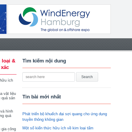
 loại &
Tìm kiếm nội dung
 xác
 hữu ích
a vật liệu
Tin bài mới nhất
u quả sản
 và hình
Phát triển bộ khuếch đại sợi quang cho ứng dụng
ong quá
truyền thông không gian
Một số kiến thức hữu ích về kim loại tấm
 gia công