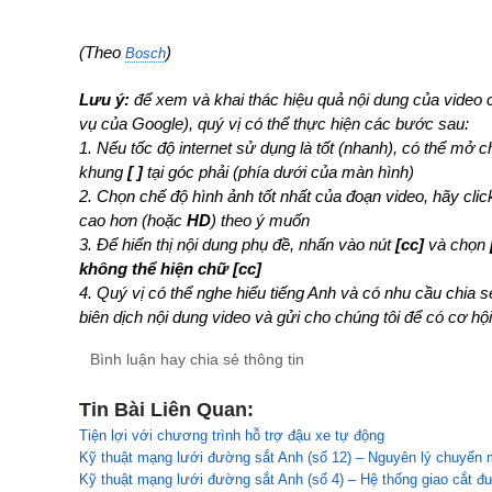
(Theo
)
Bosch
Lưu ý:
để xem và khai thác hiệu quả nội dung của video c
vụ của Google), quý vị có thể thực hiện các bước sau:
1. Nếu tốc độ internet sử dụng là tốt (nhanh), có thể mở 
khung
[ ]
tại góc phải (phía dưới của màn hình)
2. Chọn chế độ hình ảnh tốt nhất của đoạn video, hãy cli
cao hơn (hoặc
HD
) theo ý muốn
3. Để hiển thị nội dung phụ đề, nhấn vào nút
[cc]
và chọn
không thể hiện chữ [cc]
4. Quý vị có thể nghe hiểu tiếng Anh và có nhu cầu chia 
biên dịch nội dung video và gửi cho chúng tôi để có cơ hội
Bình luận hay chia sẻ thông tin
Tin Bài Liên Quan:
Tiện lợi với chương trình hỗ trợ đậu xe tự động
Kỹ thuật mạng lưới đường sắt Anh (số 12) – Nguyên lý‎‎ chuyển
Kỹ thuật mạng lưới đường sắt Anh (số 4) – Hệ thống giao cắt đ