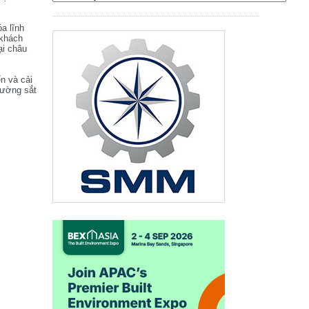
óa lĩnh
 khách
ại châu
ển và cải
đường sắt