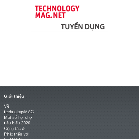
Giới thiệu
Về
technologyMAG
Một số hội chợ
tiêu biểu 2026
Cộng tác &
Phát triển với