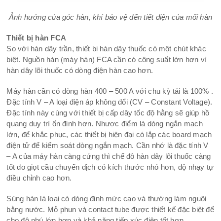
Ảnh hưởng của góc hàn, khí bảo vệ đến tiết diện của mối hàn
Thiết bị hàn FCA
So với hàn dây trần, thiết bị hàn dây thuốc có một chút khác
biệt. Nguồn hàn (máy hàn) FCA cần có công suất lớn hơn vì
hàn dây lõi thuốc có dòng điện hàn cao hơn.
Máy hàn cần có dòng hàn 400 – 500 A với chu kỳ tải là 100% .
Đặc tính V – A loại điện áp không đổi (CV – Constant Voltage).
Đặc tính này cùng với thiết bị cấp dây tốc độ hằng sẽ giúp hồ
quang duy trì ổn định hơn. Nhược điểm là dòng ngắn mạch
lớn, để khắc phục, các thiết bị hiện đại có lắp các board mạch
điện tử để kiểm soát dòng ngắn mạch. Cần nhớ là đặc tính V
– A của máy hàn càng cứng thì chế đô hàn dây lõi thuốc càng
tốt do giọt cầu chuyển dịch có kích thước nhỏ hơn, độ nhạy tự
điều chỉnh cao hơn.
Súng hàn là loại có dòng định mức cao và thường làm nguội
bằng nước. Mỏ phun và contact tube được thiết kế đặc biệt để
cho độ nhú lớn hơn và khả năng tiếp xúc điện tốt hơn.