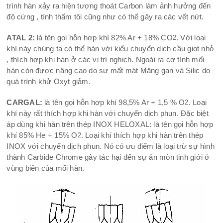
trình hàn xảy ra hiện tượng thoát Carbon làm ảnh hưởng đến
độ cứng , tính thấm tôi cũng như có thể gây ra các vết nứt.
ATAL 2:
là tên gọi hỗn hợp khí 82% Ar + 18% CO
. Với loại
2
khí này chúng ta có thể hàn với kiểu chuyển dịch cầu giọt nhỏ
, thích hợp khi hàn ở các vị trí nghịch. Ngoài ra cơ tính mối
hàn còn được nâng cao do sự mất mát Măng gan và Silic do
quá trình khử Oxyt giảm.
CARGAL:
là tên gọi hỗn hợp khí 98,5% Ar + 1,5 % O
. Loại
2
khí này rất thích hợp khi hàn với chuyển dịch phun. Đặc biệt
áp dùng khi hàn trên thép INOX HELOXAL: là tên gọi hỗn hợp
khí 85% He + 15% O
. Loại khí thích hợp khi hàn trên thép
2
INOX với chuyển dịch phun. Nó có ưu điểm là loại trừ sự hình
thành Carbide Chrome gây tác hại đến sự ăn mòn tinh giới ở
vùng biên của mối hàn.