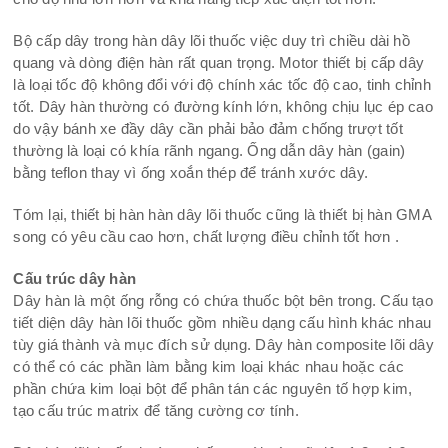
Bộ cấp dây trong hàn dây lõi thuốc việc duy trì chiều dài hồ
quang và dòng điện hàn rất quan trọng. Motor thiết bị cấp dây
là loại tốc độ không đổi với độ chính xác tốc độ cao, tinh chỉnh
tốt. Dây hàn thường có đường kính lớn, không chịu lục ép cao
do vậy bánh xe đầy dây cần phải bảo đảm chống trượt tốt
thường là loại có khía rãnh ngang. Ống dẫn dây hàn (gain)
bằng teflon thay vì ống xoắn thép để tránh xước dây.
Tóm lại, thiết bị hàn hàn dây lõi thuốc cũng là thiết bị hàn GMA
song có yêu cầu cao hơn, chất lượng điều chỉnh tốt hơn .
Cấu trúc dây hàn
Dây hàn là một ống rỗng có chứa thuốc bột bên trong. Cấu tạo
tiết diện dây hàn lõi thuốc gồm nhiều dạng cấu hình khác nhau
tùy giá thành và mục đích sử dụng. Dây hàn composite lõi dây
có thể có các phần làm bằng kim loại khác nhau hoặc các
phần chứa kim loại bột để phân tán các nguyên tố hợp kim,
tạo cấu trúc matrix để tăng cường cơ tính.