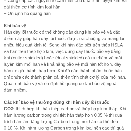
– Cung cấp các nguyên tố cần thiết cho quá trình luyện kim và
cải thiện cơ tính kim loại hàn
– Ổn định hồ quang hàn
Khí bảo vệ
Hàn dây lõi thuốc có thể không cần dùng khí bảo vệ và đặc
điểm này giúp hàn dây lõi thuốc được ưa chuộng và mang lại
nhiều hiệu quả kinh tế. Song khi hàn đặc biệt trên thép HSLA
và hàn trên thép hợp kim, việc dùng dây thuốc bảo vệ bằng
khí (outter shielded) hoặc (dual shielded) có ưu điểm về mặt
luyện kim mối hàn và khả năng bảo vệ mối hàn tốt hơn, dây
hàn có giá thành thấp hơn. Khi đó các thành phần thuốc hàn
chỉ chứa các thành phần cải thiện tính chất cơ lý của mối hàn.
Quá trình bảo vệ và ổn định hồ quang do khí bảo vệ ngoài
đảm nhiệm.
Các khí bảo vệ thường dùng khi hàn dây lõi thuốc
CO
:
thích hợp khi hàn thép carbon và thép hợp kim thấp. Khi
2
hàm lượng carbon trong chi tiết hàn thấp hơn 0,05 % thì quá
trình hàn làm tăng lượng Carbon trong mối hàn có thể đến
0,10 %. Khi hàm lượng Carbon trong kim loại nền cao thì quá