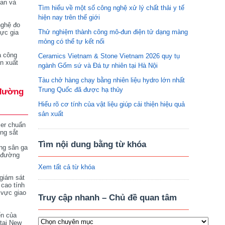
tan và
Tìm hiểu về một số công nghệ xử lý chất thải y tế
hiện nay trên thế giới
nghệ đo
Thử nghiệm thành công mô-đun điện tử dạng màng
vực gia
mỏng có thể tự kết nối
a công
Ceramics Vietnam & Stone Vietnam 2026 quy tụ
n xuất
ngành Gốm sứ và Đá tự nhiên tại Hà Nội
Tàu chở hàng chạy bằng nhiên liệu hydro lớn nhất
Trung Quốc đã được hạ thủy
đường
Hiểu rõ cơ tính của vật liệu giúp cải thiện hiệu quả
sản xuất
ser chuẩn
ng sắt
Tìm nội dung bằng từ khóa
ng sân ga
 đường
Xem tất cả từ khóa
giám sát
 cao tính
 vực giao
Truy cập nhanh – Chủ đề quan tâm
ển của
tại New