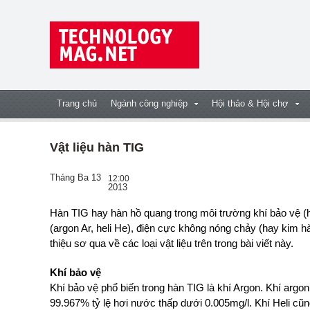
Trang chủ
Ngành công nghiệp
Hội thảo & Hội chợ
Vật liệu hàn TIG
Tháng Ba 13
12:00
2013
Hàn TIG hay hàn hồ quang trong môi trường khí bảo vệ (hàn GTAW) cần các loại vật liệu sau: Khí trơ
(argon Ar, heli He), điện cực không nóng chảy (hay kim h
thiệu sơ qua về các loại vật liệu trên trong bài viết này.
Khí bảo vệ
Khí bảo vệ phổ biến trong hàn TIG là khí Argon. Khí argon
99.967% tỷ lệ hơi nước thấp dưới 0.005mg/l. Khí Heli cũ