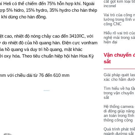
cắt gọt kim loại ti
í Heli có thể chiếm đến 75% hỗn hợp khí. Ngoài
inconel
hợp 5% hidro, 15% hydro, 35% hydro cho hàn thép
Vai trò của công 
 khi dùng cho hàn đồng.
lường trong lĩnh 
công CNC
Hiểu rõ vai trò củ
iệt cao, nhiệt độ nóng chảy cao đến 3410
C, với
0
nghệ mài trong sả
hiện đại
y do nhiệt độ của hồ quang hàn. Điện cực vonfram
hóa hồ quang và duy trì hồ quang, mặt khác
Vận chuyển 
ởi oxy hóa. Theo tiêu chuẩn hiệp hội hàn Hoa Kỳ
sắt
 mm với chiều dài từ 76 đến 610 mm
Giải pháp quét la
xác cho hầm đườ
Tìm hiểu về hạ tầ
trong vận chuyển
sắt
Hệ thống camera 
di động giúp nâng
an toàn trong lĩnh
thông công cộng
Quá trình phát tri
ngành đường sắt 