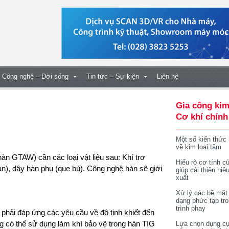
Công nghệ – Đời sống
Tin tức – Sự kiện
Liên hệ
Gia công kim
Cơ khí chính
Một số kiến thức
về kim loại tấm
Hiểu rõ cơ tính củ
àn), dây hàn phụ (que bù). Công nghệ hàn sẽ giới
giúp cải thiện hiệ
xuất
Xử lý các bề mặt
dạng phức tạp tr
trình phay
 phải đáp ứng các yêu cầu về độ tinh khiết đến
ng có thể sử dụng làm khí bảo vệ trong hàn TIG
Lựa chọn dụng cụ