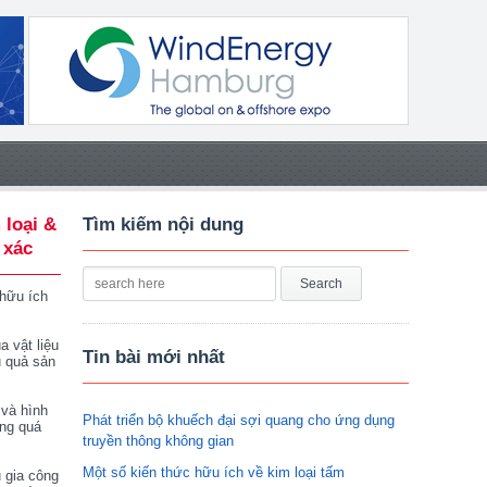
 loại &
Tìm kiếm nội dung
 xác
 hữu ích
a vật liệu
Tin bài mới nhất
u quả sản
 và hình
Phát triển bộ khuếch đại sợi quang cho ứng dụng
ong quá
truyền thông không gian
Một số kiến thức hữu ích về kim loại tấm
 gia công