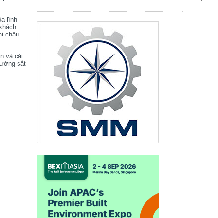
óa lĩnh
 khách
ại châu
ển và cải
đường sắt