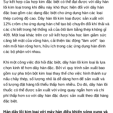
Sự kết hợp của hợp kim đặc biệt có thể đạt được với dây hàn
lõi kim loại trong khi điều này khó thực hiện đối với dây hàn
đặc bao gồm các dạng đặc biệt cho ứng dụng hàn các loại
thép cường độ cao. Dây hàn lõi kim loại được sản xuất với
12% crôm cho ứng dụng hàn chế tạo bộ chuyển đổi khí thải và
các chi tiết trong hệ thống xả của ôtô làm bằng thép không gỉ
409. Một loại khác trên cơ sở kết hợp hóa học làm giảm sức
căng bề mặt của vũng hàn, cải thiện tác động “làm ướt” tạo
nên mối hàn rộng hơn, hữu ích trong các ứng dụng hàn đính
các bộ phận với nhau.
Khi một công việc đòi hỏi đặc biệt, dây hàn lõi kim loại là lựa
chọn kinh tế hơn dây hàn đặc. Bởi vì quy trình sản xuất bao
gồm sự pha trộn bột kim loại thay thế cho việc hình thành sự
nấu chảy thép, số lượng nhỏ là dễ dàng hơn để sản xuất và
số lượng đặt hàng tối thiểu thấp hơn nhiều. Do đó, dây hàn lõi
thuốc có thể được sản xuất với vòng quay ngắn hơn và chi
phí thấp hơn so với dây hàn đặc được sản xuất theo đặt hàng
đặc biệt.
Hàn dây lõi kim loại với máy hàn điều khiển sóng xung và