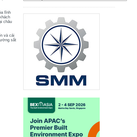
óa lĩnh
 khách
ại châu
ển và cải
đường sắt