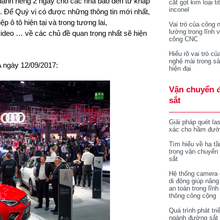
dành riêng 2 ngày cho các nhà báo đến từ khắp
cắt gọt kim loại ti
inconel
7. Để Quý vị có được những thông tin mới nhất,
 ô tô hiện tại và trong tương lai,
Vai trò của công 
lường trong lĩnh 
 video … về các chủ đề quan trọng nhất sẽ hiện
công CNC
Hiểu rõ vai trò củ
nghệ mài trong sả
A ngày 12/09/2017:
hiện đại
Vận chuyển 
sắt
Giải pháp quét la
xác cho hầm đườ
Tìm hiểu về hạ tầ
trong vận chuyển
sắt
Hệ thống camera 
di động giúp nâng
an toàn trong lĩnh
thông công cộng
Quá trình phát tri
ngành đường sắt 