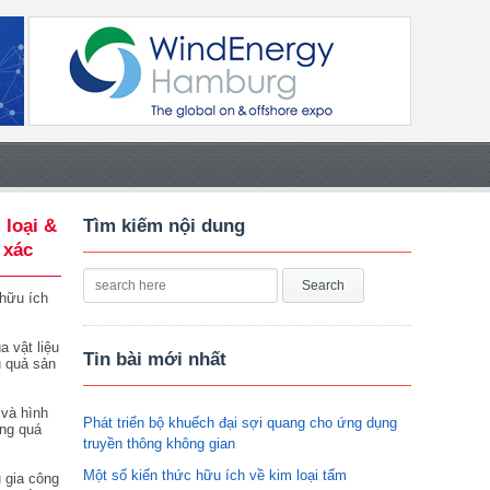
 loại &
Tìm kiếm nội dung
 xác
 hữu ích
a vật liệu
Tin bài mới nhất
u quả sản
 và hình
Phát triển bộ khuếch đại sợi quang cho ứng dụng
ong quá
truyền thông không gian
Một số kiến thức hữu ích về kim loại tấm
 gia công