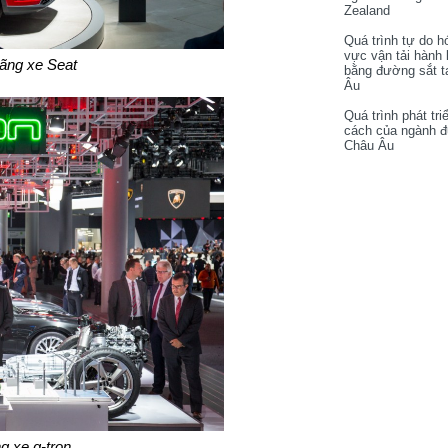
Zealand
Quá trình tự do h
vực vận tải hành
hãng xe Seat
bằng đường sắt t
Âu
Quá trình phát tri
cách của ngành 
Châu Âu
g xe g-tron