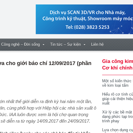
Công nghệ – Đời sống
Tin tức – Sự kiện
Liên hệ
Gia công kim
ửa cho giới báo chí 12/09/2017 (phần
Cơ khí chính
Một số kiến thức
về kim loại tấm
Hiểu rõ cơ tính củ
giúp cải thiện hiệ
xuất
lin, cùng phối hợp với Hiệp hội các nhà sản xuất ô
Xử lý các bề mặt
 Đức. IAA luôn được xem là hội chợ quan trọng
dạng phức tạp tr
i sẽ diễn ra từ ngày 14/09.2017 đến 24/09/2017.
trình phay
Lựa chọn dụng cụ