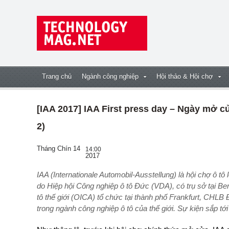
Trang chủ
Ngành công nghiệp
Hội thảo & Hội chợ
[IAA 2017] IAA First press day – Ngày mở c
2)
Tháng Chín 14
14:00
2017
IAA (Internationale Automobil-Ausstellung) là hội chợ ô tô lớn nhất thế giới diễn ra định kỳ hai năm một lần,
do Hiệp hội Công nghiệp ô tô Đức (VDA), có trụ sở tại Ber
tô thế giới (OICA) tổ chức tại thành phố Frankfurt, CHLB
trong ngành công nghiệp ô tô của thế giới. Sự kiện sắp tớ