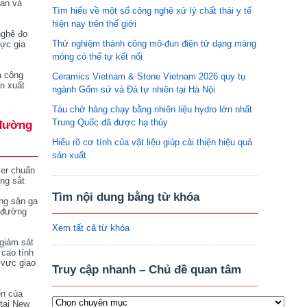
tan và
Tìm hiểu về một số công nghệ xử lý chất thải y tế
hiện nay trên thế giới
nghệ đo
Thử nghiệm thành công mô-đun điện tử dạng màng
vực gia
mỏng có thể tự kết nối
a công
Ceramics Vietnam & Stone Vietnam 2026 quy tụ
n xuất
ngành Gốm sứ và Đá tự nhiên tại Hà Nội
Tàu chở hàng chạy bằng nhiên liệu hydro lớn nhất
Trung Quốc đã được hạ thủy
đường
Hiểu rõ cơ tính của vật liệu giúp cải thiện hiệu quả
sản xuất
ser chuẩn
ng sắt
Tìm nội dung bằng từ khóa
ng sân ga
 đường
Xem tất cả từ khóa
giám sát
 cao tính
 vực giao
Truy cập nhanh – Chủ đề quan tâm
ển của
tại New