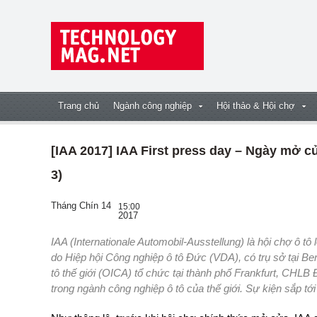
Trang chủ
Ngành công nghiệp
Hội thảo & Hội chợ
[IAA 2017] IAA First press day – Ngày mở c
3)
Tháng Chín 14
15:00
2017
IAA (Internationale Automobil-Ausstellung) là hội chợ ô tô lớn nhất thế giới diễn ra định kỳ hai năm một lần,
do Hiệp hội Công nghiệp ô tô Đức (VDA), có trụ sở tại Ber
tô thế giới (OICA) tổ chức tại thành phố Frankfurt, CHLB
trong ngành công nghiệp ô tô của thế giới. Sự kiện sắp tớ