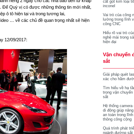
dành riêng 2 ngày cho các nhà báo đến từ khắp
cắt gọt kim loại ti
inconel
7. Để Quý vị có được những thông tin mới nhất,
 ô tô hiện tại và trong tương lai,
Vai trò của công 
lường trong lĩnh 
 video … về các chủ đề quan trọng nhất sẽ hiện
công CNC
Hiểu rõ vai trò củ
nghệ mài trong sả
ày 12/09/2017:
hiện đại
Vận chuyển 
sắt
Giải pháp quét la
xác cho hầm đườ
Tìm hiểu về hạ tầ
trong vận chuyển
sắt
Hệ thống camera 
di động giúp nâng
an toàn trong lĩnh
thông công cộng
Quá trình phát tri
ngành đường sắt 