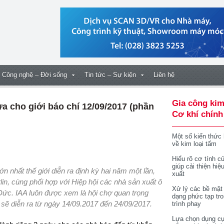
Công nghệ – Đời sống
Tin tức – Sự kiện
Liên hệ
Gia công kim
ửa cho giới báo chí 12/09/2017 (phần
Cơ khí chính
Một số kiến thức
về kim loại tấm
Hiểu rõ cơ tính củ
giúp cải thiện hiệ
xuất
lin, cùng phối hợp với Hiệp hội các nhà sản xuất ô
Xử lý các bề mặt
 Đức. IAA luôn được xem là hội chợ quan trọng
dạng phức tạp tr
i sẽ diễn ra từ ngày 14/09.2017 đến 24/09/2017.
trình phay
Lựa chọn dụng cụ