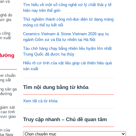
tan và
Tìm hiểu về một số công nghệ xử lý chất thải y tế
hiện nay trên thế giới
nghệ đo
Thử nghiệm thành công mô-đun điện tử dạng màng
vực gia
mỏng có thể tự kết nối
a công
Ceramics Vietnam & Stone Vietnam 2026 quy tụ
n xuất
ngành Gốm sứ và Đá tự nhiên tại Hà Nội
Tàu chở hàng chạy bằng nhiên liệu hydro lớn nhất
Trung Quốc đã được hạ thủy
đường
Hiểu rõ cơ tính của vật liệu giúp cải thiện hiệu quả
sản xuất
ser chuẩn
ng sắt
Tìm nội dung bằng từ khóa
ng sân ga
 đường
Xem tất cả từ khóa
giám sát
 cao tính
 vực giao
Truy cập nhanh – Chủ đề quan tâm
ển của
tại New