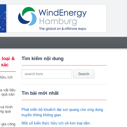
 loại &
Tìm kiếm nội dung
 xác
 hữu ích
a vật liệu
Tin bài mới nhất
u quả sản
 và hình
Phát triển bộ khuếch đại sợi quang cho ứng dụng
ong quá
truyền thông không gian
Một số kiến thức hữu ích về kim loại tấm
 gia công