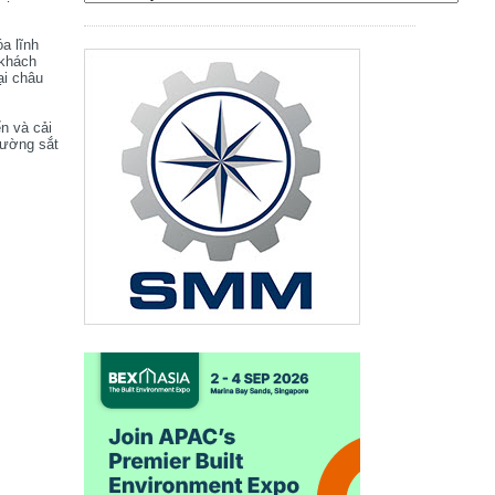
óa lĩnh
 khách
ại châu
ển và cải
đường sắt