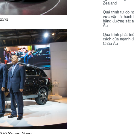
Zealand
Quá trình tự do h
vực vận tải hành
ofino
bằng đường sắt t
Âu
Quá trình phát tri
cách của ngành 
Châu Âu
ô tô Ssang Yong