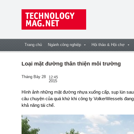
Trang chủ
Ngành công nghiệp
Hội thảo & Hội chợ
Loại mặt đường thân thiện môi trường
Tháng Bảy 28
12:45
2015
Hình ảnh những mặt đường nhựa xuống cấp, sụp lún sau một thời gian sử dụng có thể sắp trở thành một
câu chuyện của quá khứ khi công ty VolkerWessels đang 
khả năng tái chế.