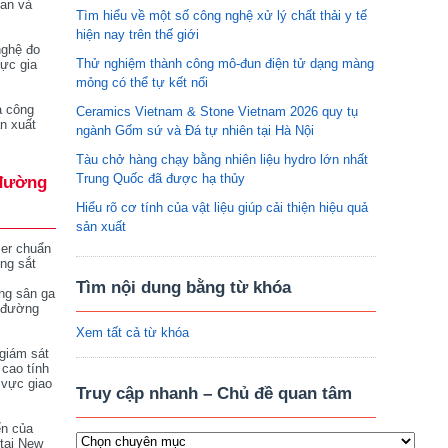
tan và
Tìm hiểu về một số công nghệ xử lý chất thải y tế
hiện nay trên thế giới
nghệ đo
Thử nghiệm thành công mô-đun điện tử dạng màng
vực gia
mỏng có thể tự kết nối
a công
Ceramics Vietnam & Stone Vietnam 2026 quy tụ
n xuất
ngành Gốm sứ và Đá tự nhiên tại Hà Nội
Tàu chở hàng chạy bằng nhiên liệu hydro lớn nhất
Trung Quốc đã được hạ thủy
đường
Hiểu rõ cơ tính của vật liệu giúp cải thiện hiệu quả
sản xuất
ser chuẩn
ng sắt
Tìm nội dung bằng từ khóa
ng sân ga
 đường
Xem tất cả từ khóa
giám sát
 cao tính
 vực giao
Truy cập nhanh – Chủ đề quan tâm
ển của
tại New