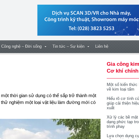
Công nghệ – Đời sống
Tin tức – Sự kiện
Liên hệ
Gia công kim
Cơ khí chính
Một số kiến thức
về kim loại tấm
Hiểu rõ cơ tính củ
thử nghiệm một loại vật liệu làm đường mới có
giúp cải thiện hiệ
xuất
Xử lý các bề mặt
dạng phức tạp tr
trình phay
Lựa chọn dụng cụ