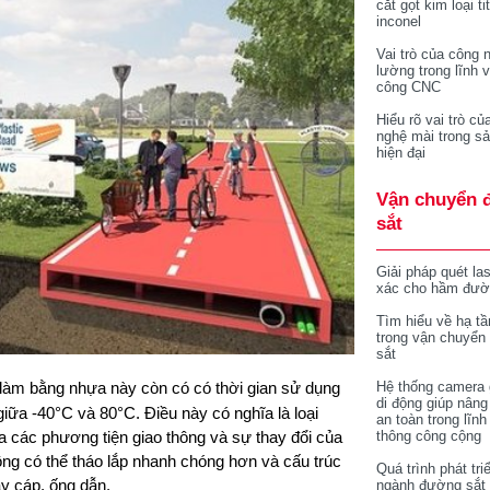
cắt gọt kim loại ti
inconel
Vai trò của công 
lường trong lĩnh 
công CNC
Hiểu rõ vai trò củ
nghệ mài trong sả
hiện đại
Vận chuyển 
sắt
Giải pháp quét la
xác cho hầm đườ
Tìm hiểu về hạ tầ
trong vận chuyển
sắt
ới làm bằng nhựa này còn có có thời gian sử dụng
Hệ thống camera 
di động giúp nâng
giữa -40°C và 80°C. Điều này có nghĩa là loại
an toàn trong lĩnh
a các phương tiện giao thông và sự thay đổi của
thông công cộng
 công có thể tháo lắp nhanh chóng hơn và cấu trúc
Quá trình phát tri
ây cáp, ống dẫn.
ngành đường sắt 