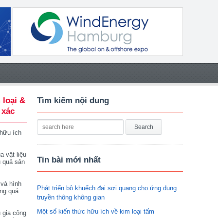
 loại &
Tìm kiếm nội dung
 xác
 hữu ích
a vật liệu
Tin bài mới nhất
u quả sản
 và hình
Phát triển bộ khuếch đại sợi quang cho ứng dụng
ong quá
truyền thông không gian
Một số kiến thức hữu ích về kim loại tấm
 gia công