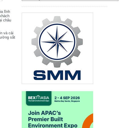
óa lĩnh
 khách
ại châu
ển và cải
đường sắt