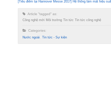
[Tiêu điểm tại Hannover Messe 2017] Hệ thống làm mát hiệu suâ
Article "tagged" as:
Công nghệ mới
Môi trường
Tin tức
Tin tức công nghệ
Categories:
Nước ngoài
Tin tức - Sự kiện