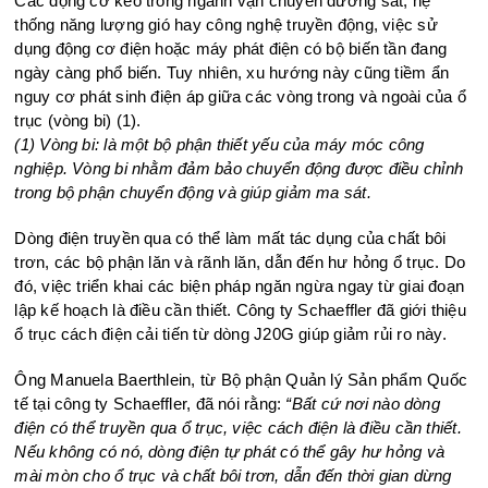
Các động cơ kéo trong ngành vận chuyển đường sắt, hệ
thống năng lượng gió hay công nghệ truyền động, việc sử
dụng động cơ điện hoặc máy phát điện có bộ biến tần đang
ngày càng phổ biến. Tuy nhiên, xu hướng này cũng tiềm ẩn
nguy cơ phát sinh điện áp giữa các vòng trong và ngoài của ổ
trục (vòng bi) (1).
(1) Vòng bi: là một bộ phận thiết yếu của máy móc công
nghiệp. Vòng bi nhằm đảm bảo chuyển động được điều chỉnh
trong bộ phận chuyển động và giúp giảm ma sát.
Dòng điện truyền qua có thể làm mất tác dụng của chất bôi
trơn, các bộ phận lăn và rãnh lăn, dẫn đến hư hỏng ổ trục. Do
đó, việc triển khai các biện pháp ngăn ngừa ngay từ giai đoạn
lập kế hoạch là điều cần thiết. Công ty Schaeffler đã giới thiệu
ổ trục cách điện cải tiến từ dòng J20G giúp giảm rủi ro này.
Ông Manuela Baerthlein, từ Bộ phận Quản lý Sản phẩm Quốc
tế tại công ty Schaeffler, đã nói rằng:
“Bất cứ nơi nào dòng
điện có thể truyền qua ổ trục, việc cách điện là điều cần thiết.
Nếu không có nó, dòng điện tự phát có thể gây hư hỏng và
mài mòn cho ổ trục và chất bôi trơn, dẫn đến thời gian dừng