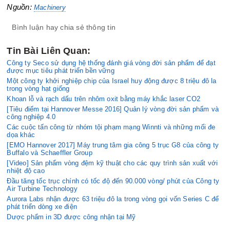
Nguồn:
Machinery
Bình luận hay chia sẻ thông tin
Tin Bài Liên Quan:
Công ty Seco sử dụng hệ thống đánh giá vòng đời sản phẩm để đạt
được mục tiêu phát triển bền vững
Một công ty khởi nghiệp chip của Israel huy động được 8 triệu đô la
trong vòng hạt giống
Khoan lỗ và rạch dấu trên nhôm oxit bằng máy khắc laser CO2
[Tiêu điểm tại Hannover Messe 2016] Quản lý vòng đời sản phẩm và
công nghiệp 4.0
Các cuộc tấn công từ nhóm tội phạm mạng Winnti và những mối đe
dọa khác
[EMO Hannover 2017] Máy trung tâm gia công 5 trục G8 của công ty
Buffalo và Schaeffler Group
[Video] Sản phẩm vòng đệm kỹ thuật cho các quy trình sản xuất với
nhiệt độ cao
Đầu tăng tốc trục chính có tốc độ đến 90.000 vòng/ phút của Công ty
Air Turbine Technology
Aurora Labs nhận được 63 triệu đô la trong vòng gọi vốn Series C để
phát triển dòng xe điện
Dược phẩm in 3D được công nhận tại Mỹ