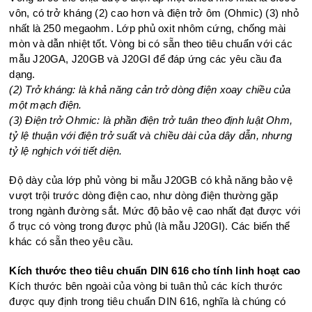
vôn, có trở kháng (2) cao hơn và điện trở ôm (Ohmic) (3) nhỏ
nhất là 250 megaohm. Lớp phủ oxit nhôm cứng, chống mài
mòn và dẫn nhiệt tốt. Vòng bi có sẵn theo tiêu chuẩn với các
mẫu J20GA, J20GB và J20GI để đáp ứng các yêu cầu đa
dạng.
(2) Trở kháng: là khả năng cản trở dòng điện xoay chiều của
một mạch điện.
(3) Điện trở Ohmic: là phần điện trở tuân theo định luật Ohm,
tỷ lệ thuận với điện trở suất và chiều dài của dây dẫn, nhưng
tỷ lệ nghịch với tiết diện.
Độ dày của lớp phủ vòng bi mẫu J20GB có khả năng bảo vệ
vượt trội trước dòng điện cao, như dòng điện thường gặp
trong ngành đường sắt. Mức độ bảo vệ cao nhất đạt được với
ổ trục có vòng trong được phủ (là mẫu J20GI). Các biến thể
khác có sẵn theo yêu cầu.
Kích thước theo tiêu chuẩn DIN 616 cho tính linh hoạt cao
Kích thước bên ngoài của vòng bi tuân thủ các kích thước
được quy định trong tiêu chuẩn DIN 616, nghĩa là chúng có