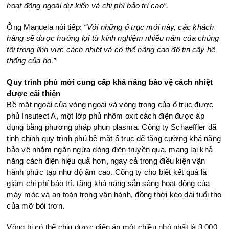
hoạt động ngoài dự kiến và chi phí bảo trì cao”.
Ông Manuela nói tiếp:
“Với những ổ trục mới này, các khách
hàng sẽ được hưởng lợi từ kinh nghiệm nhiều năm của chúng
tôi trong lĩnh vực cách nhiệt và có thể nâng cao độ tin cậy hệ
thống của họ.”
Quy trình phủ mới cung cấp khả năng bảo vệ cách nhiệt
được cải thiện
Bề mặt ngoài của vòng ngoài và vòng trong của ổ trục được
phủ Insutect A, một lớp phủ nhôm oxit cách điện được áp
dụng bằng phương pháp phun plasma. Công ty Schaeffler đã
tinh chỉnh quy trình phủ bề mặt ổ trục để tăng cường khả năng
bảo vệ nhằm ngăn ngừa dòng điện truyền qua, mang lại khả
năng cách điện hiệu quả hơn, ngay cả trong điều kiện vận
hành phức tạp như độ ẩm cao. Công ty cho biết kết quả là
giảm chi phí bảo trì, tăng khả năng sẵn sàng hoạt động của
máy móc và an toàn trong vận hành, đồng thời kéo dài tuổi thọ
của mỡ bôi trơn.
Vòng bi có thể chịu được điện áp một chiều nhỏ nhất là 3.000