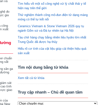
tan và
Tìm hiểu về một số công nghệ xử lý chất thải y tế
hiện nay trên thế giới
nghệ đo
Thử nghiệm thành công mô-đun điện tử dạng màng
vực gia
mỏng có thể tự kết nối
a công
Ceramics Vietnam & Stone Vietnam 2026 quy tụ
n xuất
ngành Gốm sứ và Đá tự nhiên tại Hà Nội
Tàu chở hàng chạy bằng nhiên liệu hydro lớn nhất
Trung Quốc đã được hạ thủy
đường
Hiểu rõ cơ tính của vật liệu giúp cải thiện hiệu quả
sản xuất
ser chuẩn
ng sắt
Tìm nội dung bằng từ khóa
ng sân ga
 đường
Xem tất cả từ khóa
giám sát
 cao tính
 vực giao
Truy cập nhanh – Chủ đề quan tâm
ển của
tại New