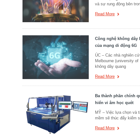
và sự rung động bên tron
Read More
Công nghệ không dây l
của mạng di động 6G
ÚC – Các nhà nghiên cứu
Melbourne (university of
không dây quang
Read More
Ba thành phần chính qu
hiển vi âm học quét
MỸ – Việc lựa chọn và t
mềm sẽ thúc đẩy kiểm so
Read More