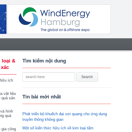
 loại &
Tìm kiếm nội dung
 xác
 hữu ích
a vật liệu
Tin bài mới nhất
u quả sản
 và hình
Phát triển bộ khuếch đại sợi quang cho ứng dụng
ong quá
truyền thông không gian
Một số kiến thức hữu ích về kim loại tấm
 gia công