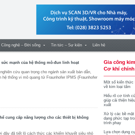
Công nghệ – Đời sống
Tin tức – Sự kiện
Liên hệ
Gia công kim
 sức mạnh của hệ thống mô-đun linh hoạt
Cơ khí chính
ghiên cứu quan trọng cho ngành sản xuất bán dẫn,
n hệ thống vi mô quang tử Fraunhofer IPMS (Fraunhofer
Một số kiến thức
về kim loại tấm
Hiểu rõ cơ tính củ
giúp cải thiện hiệ
xuất
Xử lý các bề mặt
hể cung cấp năng lượng cho các thiết bị không
dạng phức tạp tr
trình phay
Lựa chọn dụng cụ
 đây đã tiết lộ cách thức các khiếm khuyết siêu nhỏ