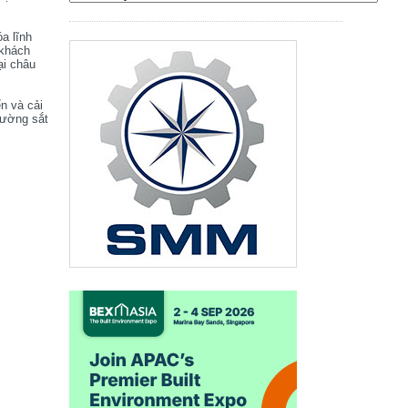
óa lĩnh
 khách
ại châu
ển và cải
đường sắt