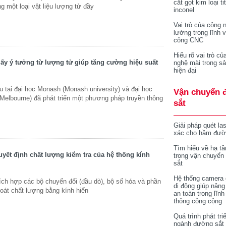
cắt gọt kim loại ti
g một loại vật liệu lượng tử đầy
inconel
Vai trò của công 
lường trong lĩnh 
công CNC
Hiểu rõ vai trò củ
ấy ý tưởng từ lượng tử giúp tăng cường hiệu suất
nghệ mài trong sả
hiện đại
 tại đại học Monash (Monash university) và đại học
Vận chuyển 
 Melbourne) đã phát triển một phương pháp truyền thông
sắt
Giải pháp quét la
xác cho hầm đườ
Tìm hiểu về hạ tầ
yết định chất lượng kiểm tra của hệ thống kính
trong vận chuyển
sắt
Hệ thống camera 
ích hợp các bộ chuyển đổi (đầu dò), bộ số hóa và phần
di động giúp nâng
át chất lượng bằng kính hiển
an toàn trong lĩnh
thông công cộng
Quá trình phát tri
ngành đường sắt 