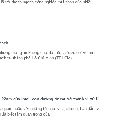
 đã trở thành ngành công nghiệp mũi nhọn của nhiều
mạch
nhưng thời gian không chờ đợi, đó là “sức ép” vô hình
 mạch tại thành phố Hồ Chí Minh (TPHCM).
 22nm của Intel: con đường từ cát trở thành vi xử lí
 quen thuộc với những từ như silic, silicon, bán dẫn, vi
g đã biết tầm quan trọng của