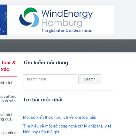
 loại &
Tìm kiếm nội dung
 xác
 hữu ích
a vật liệu
Tin bài mới nhất
u quả sản
 và hình
Một số kiến thức hữu ích về kim loại tấm
ong quá
Tìm hiểu về một số công nghệ xử lý chất thải y tế
hiện nay trên thế giới
 gia công