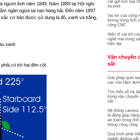
cắt gọt kim loại ti
 là người Anh năm 1849. Năm 1889 tại Hội nghị
inconel
nhằm ngăn ngừa tai nạn hàng hải. Đến năm 1897
Vai trò của công 
sắc cơ bản được sử dụng là đỏ, xanh và trắng,
lường trong lĩnh 
công CNC
Hiểu rõ vai trò củ
nghệ mài trong sả
hiện đại
màu xanh
Vận chuyển 
sắt
phải có tới hai đèn cột
Giải pháp quét la
xác cho hầm đườ
Tìm hiểu về hạ tầ
trong vận chuyển
sắt
Hệ thống camera 
di động giúp nâng
an toàn trong lĩnh
thông công cộng
Quá trình phát tri
ngành đường sắt 