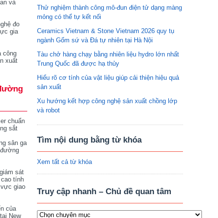
tan và
Thử nghiệm thành công mô-đun điện tử dạng màng
mỏng có thể tự kết nối
nghệ đo
Ceramics Vietnam & Stone Vietnam 2026 quy tụ
vực gia
ngành Gốm sứ và Đá tự nhiên tại Hà Nội
a công
Tàu chở hàng chạy bằng nhiên liệu hydro lớn nhất
n xuất
Trung Quốc đã được hạ thủy
Hiểu rõ cơ tính của vật liệu giúp cải thiện hiệu quả
sản xuất
đường
Xu hướng kết hợp công nghệ sản xuất chồng lớp
và robot
ser chuẩn
ng sắt
Tìm nội dung bằng từ khóa
ng sân ga
 đường
Xem tất cả từ khóa
giám sát
 cao tính
 vực giao
Truy cập nhanh – Chủ đề quan tâm
ển của
tại New