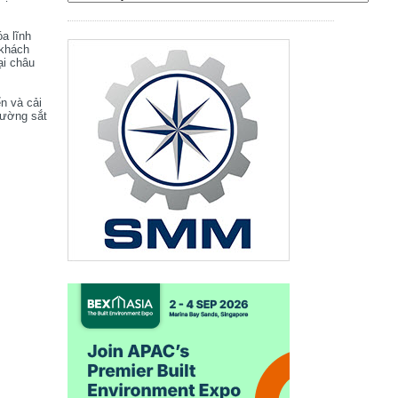
óa lĩnh
 khách
ại châu
ển và cải
đường sắt