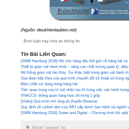
(Nguồn: dieukhientaubien.net)
Bình luận hay chia sẻ thông tin
Tin Bài Liên Quan:
[SMM Hamburg 2018] Hội chợ hàng đầu thế giới về hàng hải và đ
Thiết bị giám sát hành trình – nâng cao chất lượng quản lý, điề
Hệ thống giám sát tàu thủy: Sự khác biệt trong giám sát hành tr
Giai đoạn tiếp theo của quá trình chuyển đổi kỹ thuật số trong n
Đệm chắn sử dụng trong hàng hải
Tầm quan trọng của trí tuệ nhân tạo AI trong việc vận hành tru
VNACCS- thông quan hàng hoá chỉ trong 1 giây
[Video] Quá trình mở rộng du thuyền Breamar
Quy định về carbon đen của IMO sắp được ban hành và ngành v
[SMM Hamburg 2016] Green and Digital – Chương trình hội ngh
Article "tagged" as: