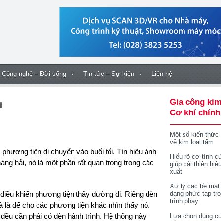
Công nghệ – Đời sống
Tin tức – Sự kiện
Liên hệ
Gia công kim
i
Cơ khí chính
Một số kiến thức
về kim loại tấm
Hiểu rõ cơ tính củ
àng hải, nó là một phần rất quan trọng trong các
giúp cải thiện hiệ
xuất
Xử lý các bề mặt
điều khiển phương tiện thấy đường đi. Riêng đèn
dạng phức tạp tr
trình phay
mà là để cho các phương tiện khác nhìn thấy nó.
 đều cần phải có đèn hành trình. Hệ thống này
Lựa chọn dụng cụ