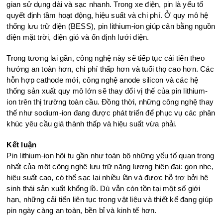
gian sử dụng dài và sạc nhanh. Trong xe điện, pin là yếu tố
quyết định tầm hoạt động, hiệu suất và chi phí. Ở quy mô hệ
thống lưu trữ điện (BESS), pin lithium-ion giúp cân bằng nguồn
điện mặt trời, điện gió và ổn định lưới điện.
Trong tương lai gần, công nghệ này sẽ tiếp tục cải tiến theo
hướng an toàn hơn, chi phí thấp hơn và tuổi thọ cao hơn. Các
hỗn hợp cathode mới, công nghệ anode silicon và các hệ
thống sản xuất quy mô lớn sẽ thay đổi vị thế của pin lithium-
ion trên thị trường toàn cầu. Đồng thời, những công nghệ thay
thế như sodium-ion đang được phát triển để phục vụ các phân
khúc yêu cầu giá thành thấp và hiệu suất vừa phải.
Kết luận
Pin lithium-ion hội tụ gần như toàn bộ những yếu tố quan trọng
nhất của một công nghệ lưu trữ năng lượng hiện đại: gọn nhẹ,
hiệu suất cao, có thể sạc lại nhiều lần và được hỗ trợ bởi hệ
sinh thái sản xuất khổng lồ. Dù vẫn còn tồn tại một số giới
hạn, những cải tiến liên tục trong vật liệu và thiết kế đang giúp
pin ngày càng an toàn, bền bỉ và kinh tế hơn.