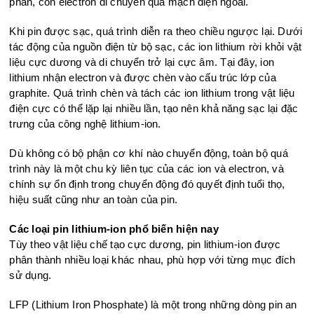
phân, còn electron di chuyển qua mạch điện ngoài.
Khi pin được sạc, quá trình diễn ra theo chiều ngược lại. Dưới
tác động của nguồn điện từ bộ sạc, các ion lithium rời khỏi vật
liệu cực dương và di chuyển trở lại cực âm. Tại đây, ion
lithium nhận electron và được chèn vào cấu trúc lớp của
graphite. Quá trình chèn và tách các ion lithium trong vật liệu
điện cực có thể lặp lại nhiều lần, tạo nên khả năng sạc lại đặc
trưng của công nghệ lithium-ion.
Dù không có bộ phận cơ khí nào chuyển động, toàn bộ quá
trình này là một chu kỳ liên tục của các ion và electron, và
chính sự ổn định trong chuyển động đó quyết định tuổi thọ,
hiệu suất cũng như an toàn của pin.
Các loại pin lithium-ion phổ biến hiện nay
Tùy theo vật liệu chế tạo cực dương, pin lithium-ion được
phân thành nhiều loại khác nhau, phù hợp với từng mục đích
sử dụng.
LFP (Lithium Iron Phosphate) là một trong những dòng pin an