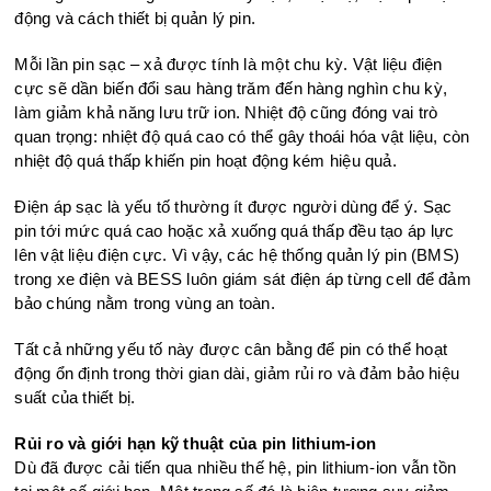
động và cách thiết bị quản lý pin.
Mỗi lần pin sạc – xả được tính là một chu kỳ. Vật liệu điện
cực sẽ dần biến đổi sau hàng trăm đến hàng nghìn chu kỳ,
làm giảm khả năng lưu trữ ion. Nhiệt độ cũng đóng vai trò
quan trọng: nhiệt độ quá cao có thể gây thoái hóa vật liệu, còn
nhiệt độ quá thấp khiến pin hoạt động kém hiệu quả.
Điện áp sạc là yếu tố thường ít được người dùng để ý. Sạc
pin tới mức quá cao hoặc xả xuống quá thấp đều tạo áp lực
lên vật liệu điện cực. Vì vậy, các hệ thống quản lý pin (BMS)
trong xe điện và BESS luôn giám sát điện áp từng cell để đảm
bảo chúng nằm trong vùng an toàn.
Tất cả những yếu tố này được cân bằng để pin có thể hoạt
động ổn định trong thời gian dài, giảm rủi ro và đảm bảo hiệu
suất của thiết bị.
Rủi ro và giới hạn kỹ thuật của pin lithium-ion
Dù đã được cải tiến qua nhiều thế hệ, pin lithium-ion vẫn tồn