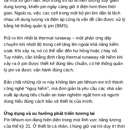
tại một số giới hạn. Một trong số đó là hiện tượng suy giảm
dung lượng, khiến pin ngày càng giữ ít điện hơn theo thời
gian. Ngoài ra, việc các cell trong một bộ pin lớn dần bị lệch
nhau về dung lượng và điện áp cũng là vấn đề cần được xử lý
bằng hệ thống quản lý pin (BMS).
Rủi ro lớn nhất là thermal runaway – một phản ứng dây
chuyền khi nhiệt độ trong cell tăng lên ngoài khả năng kiểm
soát. Khi xảy ra, nó có thể dẫn đến hư hỏng hoặc cháy nổ.
Tuy nhiên, cần khẳng định rằng thermal runaway rất hiếm khi
xảy ra ở pin được thiết kế đúng tiêu chuẩn, có hệ thống quản
lý pin và được vận hành đúng cách.
Bản chất những rủi ro này không làm pin lithium-ion trở thành
công nghệ “nguy hiểm”, mà đơn giản là yêu cầu các nhà sản
xuất áp dụng tiêu chuẩn an toàn nghiêm ngặt hơn và người
dùng hiểu đúng cách bảo vệ thiết bị của mình.
Ứng dụng và xu hướng phát triển tương lai
Pin lithium-ion đang hiện diện trong mọi lĩnh vực năng lượng
của thế kỷ 21. Ở thiết bị cá nhân, chúng giữ vai trò duy trì thời