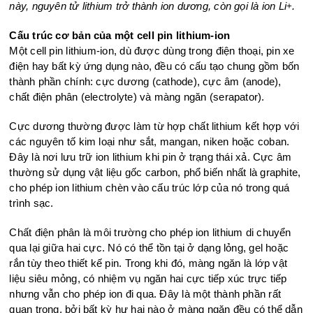
này, nguyên tử lithium trở thành ion dương, còn gọi là ion Li
.
+
Cấu trúc cơ bản của một cell pin lithium-ion
Một cell pin lithium-ion, dù được dùng trong điện thoại, pin xe
điện hay bất kỳ ứng dụng nào, đều có cấu tạo chung gồm bốn
thành phần chính: cực dương (cathode), cực âm (anode),
chất điện phân (electrolyte) và màng ngăn (serapator).
Cực dương thường được làm từ hợp chất lithium kết hợp với
các nguyên tố kim loại như sắt, mangan, niken hoặc coban.
Đây là nơi lưu trữ ion lithium khi pin ở trạng thái xả. Cực âm
thường sử dụng vật liệu gốc carbon, phổ biến nhất là graphite,
cho phép ion lithium chèn vào cấu trúc lớp của nó trong quá
trình sạc.
Chất điện phân là môi trường cho phép ion lithium di chuyển
qua lại giữa hai cực. Nó có thể tồn tại ở dạng lỏng, gel hoặc
rắn tùy theo thiết kế pin. Trong khi đó, màng ngăn là lớp vật
liệu siêu mỏng, có nhiệm vụ ngăn hai cực tiếp xúc trực tiếp
nhưng vẫn cho phép ion đi qua. Đây là một thành phần rất
quan trọng, bởi bất kỳ hư hại nào ở màng ngăn đều có thể dẫn