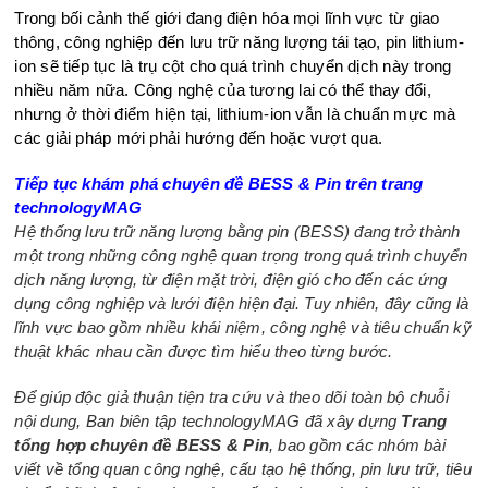
Trong bối cảnh thế giới đang điện hóa mọi lĩnh vực từ giao
thông, công nghiệp đến lưu trữ năng lượng tái tạo, pin lithium-
ion sẽ tiếp tục là trụ cột cho quá trình chuyển dịch này trong
nhiều năm nữa. Công nghệ của tương lai có thể thay đổi,
nhưng ở thời điểm hiện tại, lithium-ion vẫn là chuẩn mực mà
các giải pháp mới phải hướng đến hoặc vượt qua.
Tiếp tục khám phá chuyên đề BESS & Pin trên trang
technologyMAG
Hệ thống lưu trữ năng lượng bằng pin (BESS) đang trở thành
một trong những công nghệ quan trọng trong quá trình chuyển
dịch năng lượng, từ điện mặt trời, điện gió cho đến các ứng
dụng công nghiệp và lưới điện hiện đại. Tuy nhiên, đây cũng là
lĩnh vực bao gồm nhiều khái niệm, công nghệ và tiêu chuẩn kỹ
thuật khác nhau cần được tìm hiểu theo từng bước.
Để giúp độc giả thuận tiện tra cứu và theo dõi toàn bộ chuỗi
nội dung, Ban biên tập technologyMAG đã xây dựng
Trang
tổng hợp chuyên đề BESS & Pin
, bao gồm các nhóm bài
viết về tổng quan công nghệ, cấu tạo hệ thống, pin lưu trữ, tiêu