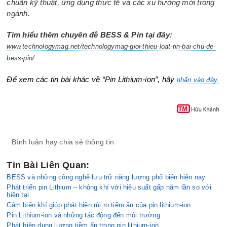
chuẩn kỹ thuật, ứng dụng thực tế và các xu hướng mới trong
ngành.
Tìm hiểu thêm chuyên đề BESS & Pin tại đây:
www.technologymag.net/technologymag-gioi-thieu-loat-tin-bai-chu-de-
bess-pin/
Để xem các tin bài khác về “Pin Lithium-ion”, hãy
nhấn vào đây.
Bình luận hay chia sẻ thông tin
Tin Bài Liên Quan:
BESS và những công nghệ lưu trữ năng lượng phổ biến hiện nay
Phát triển pin Lithium – không khí với hiệu suất gấp năm lần so với
hiện tại
Cảm biến khí giúp phát hiện rủi ro tiềm ẩn của pin lithium-ion
Pin Lithium-ion và những tác động đến môi trường
Phát hiện dung lượng tiềm ẩn trong pin lithium-ion