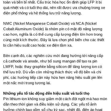
toàn và bền bỉ nhất. Cấu trúc hóa học ổn định giúp LFP ít bị
quá nhiệt và có tuổi thọ dài, nên rất được ưa chuộng trong xe
điện phổ thông và hệ thống lưu trữ năng lượng.
NMC (Nickel Manganese Cobalt Oxide) và NCA (Nickel
Cobalt Aluminum Oxide) là nhóm pin có mật độ năng lượng
cao hơn, nghĩa là có thể cung cấp lượng điện lớn hơn trong
cùng một kích thước. Đây là lựa chọn phổ biến cho các thiết
bị cần hiệu suất cao hoặc xe điện tầm xa.
Bên cạnh đó, các nghiên cứu mới đang hướng tới nâng cấp
cả cathode và anode, như bổ sung mangan để tạo ra pin
LMFP, hoặc thay graphite bằng silicon để tăng lượng ion có
thể lưu trữ. Dù vẫn còn những thách thức về độ bền và chi
phí, các hướng tiếp cận này hứa hẹn nâng hiệu suất pin lên
một nấc mới trong tương lai.
Những yếu tố tác động đến hiệu suất và tuổi thọ
Pin lithium-ion không suy giảm một cách đột ngột mà hao mòn
dần theo thời gian và điều kiện sử dụng. Các yếu tố ảnh
hưởng chính bao gồm số chu kỳ sạc, nhiệt độ, điện áp hoạt