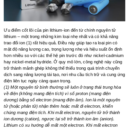
Ưu điểm cốt lõi của pin lithium-ion đến từ chính nguyên tử
lithium – một trong những kim loại nhẹ nhất và có khả năng
trao đổi ion (1) rất hiệu quả. Điều này giúp tạo ra loại pin có
mật độ năng lượng cao, trọng lượng nhẹ và hiệu suất ổn định
hơn nhiều so với các thế hệ pin trước đó như nickel-cadmium
hay nickel-metal hydride. Ở quy mô lớn, công nghệ này cũng
trở thành mảnh ghép không thể thiếu trong quá trình chuyển
dịch sang năng lượng tái tạo, nơi nhu cầu tích trữ và cung ứng
điện liên tục ngày càng quan trọng.
(1) Một nguyên tử bình thường sẽ luôn ở trạng thái trung hòa
về điện (không mang điện tích) vì số proton (mang điện
dương) bằng số electron (mang điện âm). Ion là một nguyên
tử (hoặc phân tử) nhận thêm hoặc mất đi electron, khiến
chúng mang điện tích. Khi mất electron, nguyên tử trở thành
ion dương (cation), ngược lại sẽ trở thành ion âm (anion).
Lithium có xu hướng dễ mất một electron. Khi mất electron