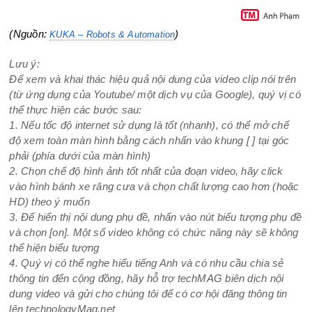
(Nguồn:
)
KUKA – Robots & Automation
Lưu ý:
Để xem và khai thác hiệu quả nội dung của video clip nói trên
(từ ứng dụng của Youtube/ một dịch vụ của Google), quý vị có
thể thực hiện các bước sau:
1. Nếu tốc độ internet sử dụng là tốt (nhanh), có thể mở chế
độ xem toàn màn hình bằng cách nhấn vào khung [ ] tại góc
phải (phía dưới của màn hình)
2. Chọn chế độ hình ảnh tốt nhất của đoạn video, hãy click
vào hình bánh xe răng cưa và chọn chất lượng cao hơn (hoặc
HD) theo ý muốn
3. Để hiển thị nội dung phụ đề, nhấn vào nút biểu tượng phụ đề
và chọn [on]. Một số video không có chức năng này sẽ không
thể hiện biểu tượng
4. Quý vị có thể nghe hiểu tiếng Anh và có nhu cầu chia sẻ
thông tin đến cộng đồng, hãy hỗ trợ techMAG biên dịch nội
dung video và gửi cho chúng tôi để có cơ hội đăng thông tin
lên technologyMag.net