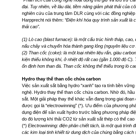
đại. Tuy nhiên, về lâu dài, tiềm năng giảm phát thải của 
nghiên cứu của trung tâm DLR cùng với các đồng nghiệp 
Harpprecht nói thêm:
“Điện khí hóa quy trình sản xuất là
thải cao”.
(1) Lò cao (blast furnace): là một cấu trúc hình tháp, cao
nấu chảy và chuyển hóa thành gang lỏng (nguyên liệu cơ 
(2) Than cốc (coke): là một loại nhiên liệu rắn, giàu carb
kiện thiếu không khí, ở nhiệt độ rất cao (gần 1.000 độ C).
ổn định hơn than đá. Than cốc không thể thiếu trong lò ca
Hydro thay thế than cốc chứa carbon
Việc sản xuất sắt bằng hydro “xanh” tạo ra tính bền vữn
nghệ. Hydro thay thế than cốc chứa carbon. Nhờ đó, hầu 
sắt. Một giải pháp thay thế khác vẫn đang trong giai đoạn
được gọ
i là “electrowinning” (*).
Ưu điểm của phương pháp 
dụng điện để sản xuất hydro trước bằng phương pháp điệ
do đó lượng khí thải CO2 từ sản xuất sắt thép có thể cao
(*)
Electrowinning: điện phân chiết tách, là một quá trình 
các kim loại tinh khiết từ dung dịch của chúng bằng cách