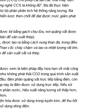
công nghệ CCS là không đủ”
. Bà đã thực hiện
từ bộ phận phân tích hệ thống năng lượng. Bà
 chiến lược then chốt để đạt được mức giảm phát
, được lót bằng gạch chịu lửa, nơi quặng sắt được
bản để sản xuất thép).
on, được tạo ra bằng cách nung than đá, trong điều
 Than cốc cháy chậm và tạo ra nhiệt lượng rất lớn,
o để sản xuất sắt và thép.
g được xem là biện pháp đầy hứa hẹn về mặt công
như không phát thải CO2 trong quá trình sản xuất
 đầu: điện phân quặng sắt trực tiếp bằng điện, còn
này là điện được sử dụng trực tiếp. Nếu sử
n phân nước, hiệu suất năng lượng sẽ thấp hơn,
 hơn.
điện hóa được sử dụng trong luyện kim, để thu hồi
 sử dụng dòng điện.