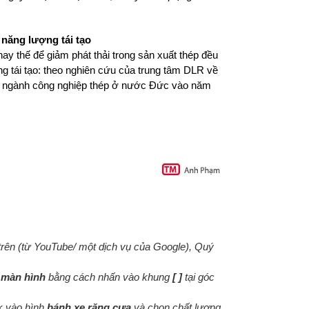
năng lượng tái tạo
ay thế để giảm phát thải trong sản xuất thép đều
g tái tạo: theo nghiên cứu của trung tâm DLR về
a ngành công nghiệp thép ở nước Đức vào năm
 trên (từ YouTube/ một dịch vụ của Google), Quý
 màn hình
bằng cách nhấn vào khung
[ ]
tại góc
ck vào hình
bánh xe răng cưa
và chọn chất lượng