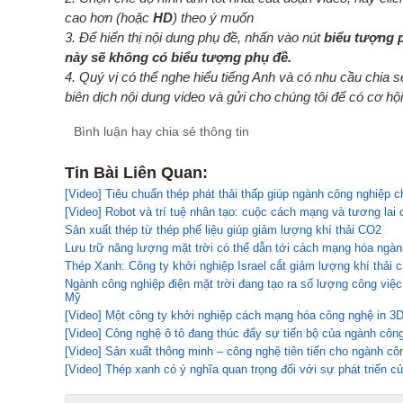
cao hơn (hoặc
HD
) theo ý muốn
3. Để hiển thị nội dung phụ đề, nhấn vào nút
biểu tượng 
này sẽ không có biểu tượng phụ đề.
4. Quý vị có thể nghe hiểu tiếng Anh và có nhu cầu chia 
biên dịch nội dung video và gửi cho chúng tôi để có cơ hội
Bình luận hay chia sẻ thông tin
Tin Bài Liên Quan:
[Video] Tiêu chuẩn thép phát thải thấp giúp ngành công nghiệp 
[Video] Robot và trí tuệ nhân tạo: cuộc cách mạng và tương lai
Sản xuất thép từ thép phế liệu giúp giảm lượng khí thải CO2
Lưu trữ năng lượng mặt trời có thể dẫn tới cách mạng hóa ngàn
Thép Xanh: Công ty khởi nghiệp Israel cắt giảm lượng khí thải c
Ngành công nghiệp điện mặt trời đang tạo ra số lượng công việc 
Mỹ
[Video] Một công ty khởi nghiệp cách mạng hóa công nghệ in 3
[Video] Công nghệ ô tô đang thúc đẩy sự tiến bộ của ngành côn
[Video] Sản xuất thông minh – công nghệ tiên tiến cho ngành cô
[Video] Thép xanh có ý nghĩa quan trọng đối với sự phát triển 