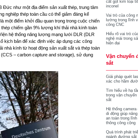
cắt gọt kim loại ti
inconel
LB Đức như m
ột địa điểm sản xuất thép, trung tâm
g nghiệp thép toàn cầu có thể giảm đáng kể
Vai trò của công 
lường trong lĩnh 
là một điểm khởi đầu quan trọng trong cuộc chiến
công CNC
à thép chiếm gần 9% lượng khí thải nhà kính toàn
Hiểu rõ vai trò củ
i Viện hệ thống năng lượng mạng lưới DLR (DLR
nghệ mài trong sả
số kịch bản để xác định việc áp dụng các công
hiện đại
i nhà kính từ hoạt động sản xuất sắt và thép toàn
n (CCS – carbon capture and storage), sử dụng
Vận chuyển 
sắt
Giải pháp quét la
xác cho hầm đườ
Tìm hiểu về hạ tầ
trong vận chuyển
sắt
Hệ thống camera 
di động giúp nâng
an toàn trong lĩnh
thông công cộng
Quá trình phát tri
ngành đường sắt 