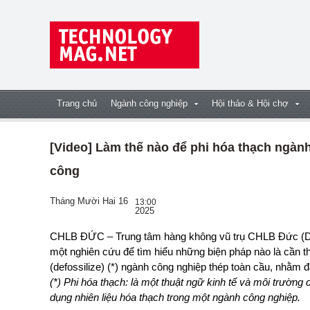
Trang chủ
Ngành công nghiệp
Hội thảo & Hội chợ
[Video] Làm thế nào để phi hóa thạch ngàn
công
Tháng Mười Hai 16
13:00
2025
CHLB ĐỨC – Trung tâm hàng không vũ trụ CHLB Đức (DLR – German aerospace center) đã tiến hành
một nghiên cứu để tìm hiểu những biện pháp nào là cần thi
(defossilize) (*) ngành công nghiệp thép toàn cầu, nh
ằm đ
(*) Phi hóa thạch: là một thuật ngữ kinh tế và môi trường 
dụng nhiên liệu hóa thạch trong một ngành công nghiệp.