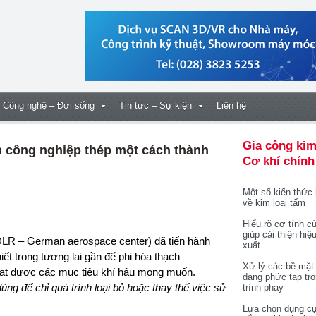
Công nghệ – Đời sống
Tin tức – Sự kiện
Liên hệ
Gia công kim
h công nghiệp thép một cách thành
Cơ khí chính
Một số kiến thức
về kim loại tấm
Hiểu rõ cơ tính củ
giúp cải thiện hiệ
xuất
ết trong tương lai gần để phi hóa thạch
Xử lý các bề mặt
ạt đư
ợc các mục tiêu khí hậu mong muốn.
dạng phức tạp tr
dùng để chỉ quá trình loại bỏ hoặc thay thế việc sử
trình phay
Lựa chọn dụng cụ