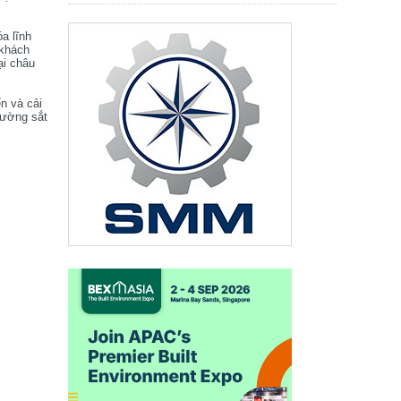
óa lĩnh
 khách
ại châu
ển và cải
đường sắt