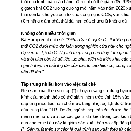
thải nhà kính toàn cầu hàng năm chỉ có thể giảm đến 67% 
gigaton khí CO2 tương đương mỗi năm vào năm 2020 xuố
thải còn lại chủ yếu đến từ các công nghệ CCS, vốn chiếm
tiềm năng giảm phát thải dài hạn của chúng là không đủ.
Không còn nhiều thời gian
Bà Harpprecht chia sẻ:
“Điều này có nghĩa là sẽ không có
thải CO2 dưới mức dự kiến ​​trong nghiên cứu này cho n
độ ở mức 1,5 độ C. Ngành thép cũng cho thấy tầm quan tr
và thời gian còn lại để tiếp tục phát triển và triển khai các
ngành thép và tuổi thọ dài của các lò cao hiện có, cùng 
vấn đề lớn.”
Tập trung nhiều hơn vào việc tái chế
Nế
u sản xuất thép sơ cấp (*) chuyển sa
ng sử dụng hydro
kính của ngành thép có thể giảm thêm ước tính 15% vào 
đáp ứng mục tiêu hạn chế mức tăng nhiệt độ 1,5 đ
ộ C tr
của trung tâm DLR.
Do đó, ngành thép cần đạt được tốc đ
mạnh mẽ hơn, vượt xa các giá trị dự kiến ​​trong các kịc
quả cho mục tiêu này là giảm sản xuất thép sơ cấp đồng t
(*) Sản xuất thép sơ cấp: là quá trình sản xuất thép từ cá