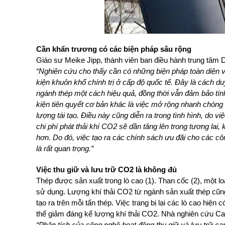
Cần khẩn trương có các biện pháp sâu rộng
Giáo sư Meike Jipp, thành viên ban điều hành trung tâm D
“Nghiên cứu cho thấy cần có những biện pháp toàn diện v
kiện khuôn khổ chính trị ở cấp độ quốc tế. Đây là cách du
ngành thép một cách hiệu quả, đồng thời vẫn đảm bảo tí
kiện tiên quyết cơ bản khác là việc mở rộng nhanh chón
lượng tái tạo. Điều này cũng diễn ra trong tình hình, do vi
chi phí phát thải khí CO2 sẽ dần tăng lên trong tương lai, k
hơn. Do đó, việc tạo ra các chính sách ưu đãi cho các cô
là rất quan trọng.”
Việc thu giữ và lưu trữ CO2 là không đủ
Thép được sản xuất tron
g lò cao (1)
. Than cốc (2), một l
sử dụng. Lượng khí thải CO2 từ ngành sản xuất thép cũn
tạo ra trên mỗi tấn thép. Việc trang bị lại các lò cao hiệ
thể giảm đáng kể lượng khí thải CO2. Nhà nghiên cứu Ca
“Phân tích của công nghệ hoạt động thu giữ và lưu trữ c