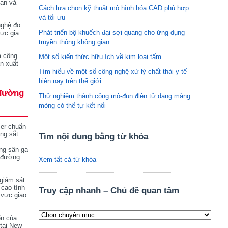
tan và
Cách lựa chọn kỹ thuật mô hình hóa CAD phù hợp
và tối ưu
nghệ đo
Phát triển bộ khuếch đại sợi quang cho ứng dụng
vực gia
truyền thông không gian
a công
Một số kiến thức hữu ích về kim loại tấm
n xuất
Tìm hiểu về một số công nghệ xử lý chất thải y tế
hiện nay trên thế giới
đường
Thử nghiệm thành công mô-đun điện tử dạng màng
mỏng có thể tự kết nối
ser chuẩn
ng sắt
Tìm nội dung bằng từ khóa
ng sân ga
 đường
Xem tất cả từ khóa
giám sát
 cao tính
Truy cập nhanh – Chủ đề quan tâm
 vực giao
ển của
tại New