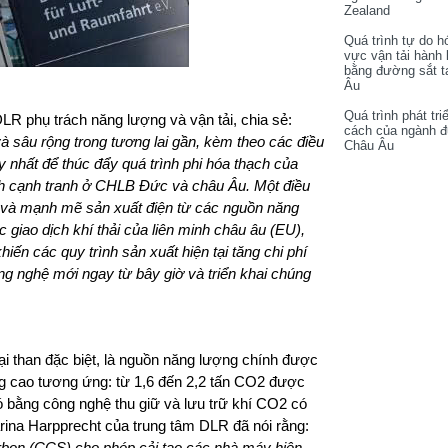
Zealand
Quá trình tự do h
vực vận tải hành
bằng đường sắt t
Âu
Quá trình phát tri
LR phụ trách năng lượng và vận tải, chia sẻ:
cách của ngành 
à sâu rộng trong tương lai gần, kèm theo các điều
Châu Âu
y nhất để thúc đẩy quá trình phi hóa thạch của
nh cạnh tranh ở CHLB Đức và châu Âu. Một điều
g và mạnh mẽ sản xuất điện từ các nguồn năng
ệc giao dịch khí thải của liên minh châu âu (EU),
hiến các quy trình sản xuất hiện tại tăng chi phí
ng nghệ mới ngay từ bây giờ và triển khai chúng
oại than đặc biệt, là nguồn năng lượng chính được
g cao tương ứng: từ 1,6 đến 2,2 tấn CO2 được
n có bằng công nghệ thu giữ và lưu trữ khí CO2 có
rina Harpprecht của trung tâm DLR đã nói rằng:
arbon (CCS) cho phép cải tạo các nhà máy hiện