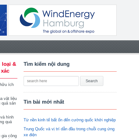
 loại &
Tìm kiếm nội dung
 xác
 hữu ích
a vật liệu
Tin bài mới nhất
u quả sản
 và hình
Từ nền kinh tế bất ổn đến cường quốc khởi nghiệp
ong quá
Trung Quốc và vị trí dẫn đầu trong chuỗi cung ứng
xe điện
 gia công