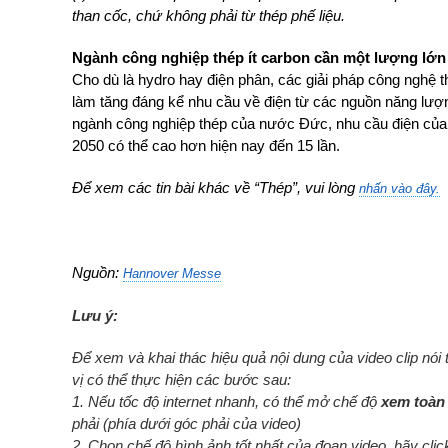
than cốc, chứ không phải từ thép phế liệu.
Ngành công nghiệp thép ít carbon cần một lượng lớn 
Cho dù là hydro hay điện phân, các giải pháp công nghệ th
làm tăng đáng kể nhu cầu về điện từ các nguồn năng lượn
ngành công nghiệp thép của nước Đức, nhu cầu điện củ
2050 có thể cao hơn hiện nay đến 15 lần.
Để xem các tin bài khác về “Thép”, vui lòng
nhấn vào đây.
Nguồn:
Hannover Messe
Lưu ý:
Để xem và khai thác hiệu quả nội dung của video clip nói
vị có thể thực hiện các bước sau:
1. Nếu tốc độ internet nhanh, có thể mở chế độ
xem toàn
phải (phía dưới góc phải của video)
2. Chọn chế độ hình ảnh tốt nhất của đoạn video, hãy cli