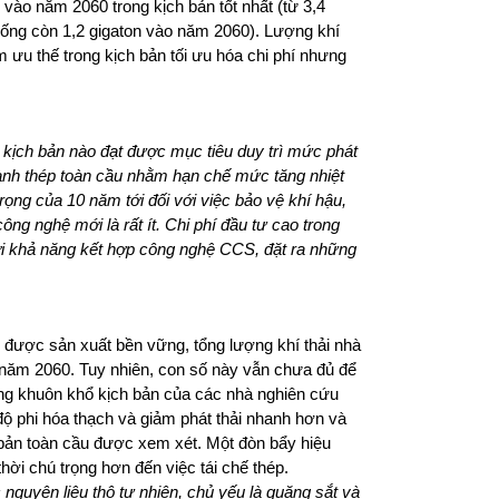
vào năm 2060 trong kịch bản tốt nhất (từ 3,4
ng còn 1,2 gigaton vào năm 2060). Lượng khí
 ưu thế trong kịch bản tối ưu hóa chi phí nhưng
 kịch bản nào đạt được mục tiêu duy trì mức phát
gành thép toàn cầu nhằm hạn chế mức tăng nhiệt
ọng của 10 năm tới đối với việc bảo vệ khí hậu,
 công nghệ mới là rất ít. Chi phí đầu tư cao trong
với khả năng kết hợp công nghệ CCS, đặt ra những
 được sản xuất bền vững, tổng lượng khí thải nhà
năm 2060. Tuy nhiên, con số này vẫn chưa đủ để
ong khuôn khổ kịch bản của các nhà nghiên cứu
ộ phi hóa thạch và giảm phát thải nhanh hơn và
h bản toàn cầu được xem xét. Một đòn bẩy hiệu
hời chú trọng hơn đến việc tái chế thép.
c nguyên liệu thô tự nhiên, chủ yếu là quặng sắt và