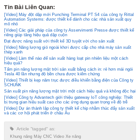
Tin Bài Liên Quan:
[Video] Máy đột dập mới Punching Terminal PT S4 của công ty Rittal
Automation Systems: được thiết kế dành cho các nhà sản xuất quy
mô nhỏ
[Video] Các giải pháp của công ty Asservimenti Presse được thiết kế
riêng giúp tăng hiệu quả dập cuộn
Đạt được năng suất với thiết kế 3D tuyệt vời cho sản xuất
[Video] Năng lượng gió ngoài khơi được cấp cho nhà máy sản xuất
thép xanh
[Video] Làm thế nào để sản xuất hàng loạt pin nhiên liệu một cách
hiệu quả?
Tấm pin năng lượng mặt trời sản xuất bằng cách in: rẻ hơn mái ngói
Tesla 40 lần nhưng độ bền chưa được kiểm chứng
[Video] Thiết bị kẹp năm trục được điều khiển bằng điện của Công ty
SCHUNK
Sản xuất pin năng lượng mặt trời một cách hiệu quả và không độc hại
[Video] Công ty Advantech giới thiệu gateway IoT công nghiệp: Thiết
bị trung gian hiệu suất cao cho các ứng dụng quan trọng về độ trễ
[Video] Dự án thành lập công ty thiết kế chip nhằm thúc đẩy sản xuất
và các cơ hội phát triển ở châu Âu
Article "tagged" as:
Khung nâng
Máy CNC
Video
Xe nâng