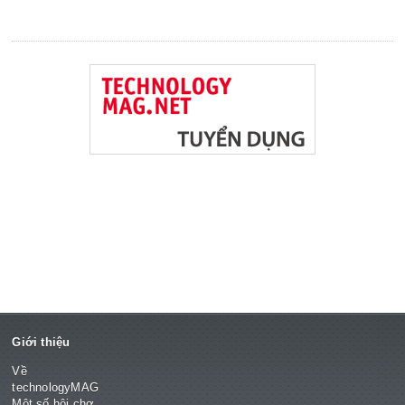
Giới thiệu
Về
technologyMAG
Một số hội chợ