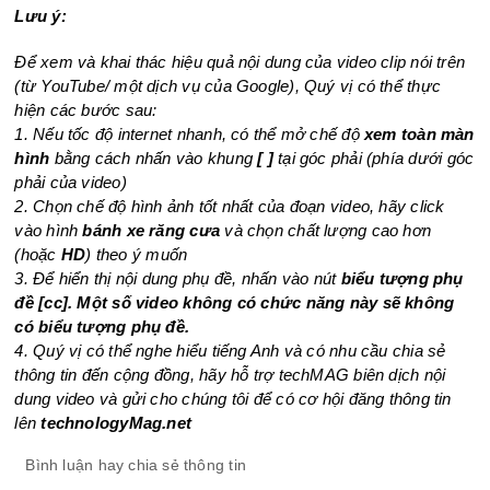
Lưu ý:
Để xem và khai thác hiệu quả nội dung của video clip nói trên
(từ YouTube/ một dịch vụ của Google), Quý vị có thể thực
hiện các bước sau:
1. Nếu tốc độ internet nhanh, có thể mở chế độ
xem toàn màn
hình
bằng cách nhấn vào khung
[ ]
tại góc phải (phía dưới góc
phải của video)
2. Chọn chế độ hình ảnh tốt nhất của đoạn video, hãy click
vào hình
bánh xe răng cưa
và chọn chất lượng cao hơn
(hoặc
HD
) theo ý muốn
3. Để hiển thị nội dung phụ đề, nhấn vào nút
biểu tượng phụ
đề [cc]. Một số video không có chức năng này sẽ không
có biểu tượng phụ đề.
4. Quý vị có thể nghe hiểu tiếng Anh và có nhu cầu chia sẻ
thông tin đến cộng đồng, hãy hỗ trợ techMAG biên dịch nội
dung video và gửi cho chúng tôi để có cơ hội đăng thông tin
lên
technologyMag.net
Bình luận hay chia sẻ thông tin