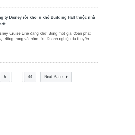
 ty Disney rời khỏi ụ khô Building Hall thuộc nhà
rft
ney Cruise Line đang khởi động một giai đoạn phát
oạt động trong vài năm tới. Doanh nghiệp du thuyền
5
…
44
Next Page