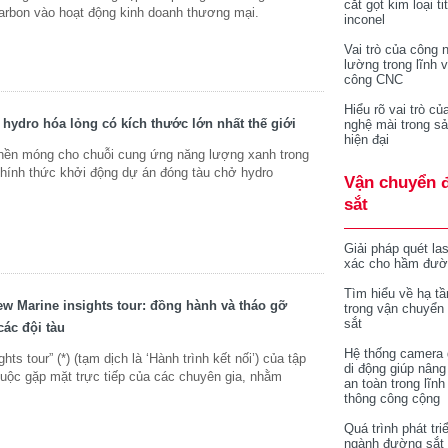
cắt gọt kim loại ti
 carbon vào hoạt động kinh doanh thương mại.
inconel
Vai trò của công 
lường trong lĩnh 
công CNC
Hiểu rõ vai trò củ
hydro hóa lỏng có kích thước lớn nhất thế giới
nghệ mài trong sả
hiện đại
ền móng cho chuỗi cung ứng năng lượng xanh trong
chính thức khởi động dự án đóng tàu chở hydro
Vận chuyển 
sắt
Giải pháp quét la
xác cho hầm đườ
Tìm hiểu về hạ tầ
rew Marine insights tour: đồng hành và tháo gỡ
trong vận chuyển
sắt
ác đội tàu
Hệ thống camera 
ts tour” (*) (tạm dịch là ‘Hành trình kết nối’) của tập
di động giúp nâng
uộc gặp mặt trực tiếp của các chuyên gia, nhằm
an toàn trong lĩnh
thông công cộng
Quá trình phát tri
ngành đường sắt 