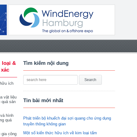
 loại &
Tìm kiếm nội dung
 xác
 hữu ích
a vật liệu
Tin bài mới nhất
u quả sản
 và hình
Phát triển bộ khuếch đại sợi quang cho ứng dụng
ong quá
truyền thông không gian
Một số kiến thức hữu ích về kim loại tấm
 gia công