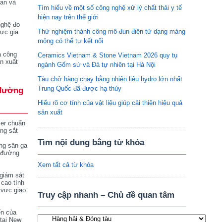
tan và
Tìm hiểu về một số công nghệ xử lý chất thải y tế
hiện nay trên thế giới
nghệ đo
Thử nghiệm thành công mô-đun điện tử dạng màng
vực gia
mỏng có thể tự kết nối
a công
Ceramics Vietnam & Stone Vietnam 2026 quy tụ
n xuất
ngành Gốm sứ và Đá tự nhiên tại Hà Nội
Tàu chở hàng chạy bằng nhiên liệu hydro lớn nhất
Trung Quốc đã được hạ thủy
đường
Hiểu rõ cơ tính của vật liệu giúp cải thiện hiệu quả
sản xuất
ser chuẩn
ng sắt
Tìm nội dung bằng từ khóa
ng sân ga
 đường
Xem tất cả từ khóa
giám sát
 cao tính
 vực giao
Truy cập nhanh – Chủ đề quan tâm
ển của
tại New