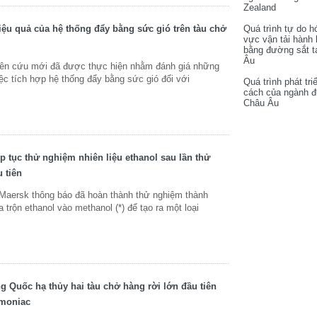
Zealand
ệu quả của hệ thống đẩy bằng sức gió trên tàu chở
Quá trình tự do h
vực vận tải hành
bằng đường sắt t
Âu
n cứu mới đã được thực hiện nhằm đánh giá những
ệc tích hợp hệ thống đẩy bằng sức gió đối với
Quá trình phát tri
cách của ngành 
Châu Âu
p tục thử nghiệm nhiên liệu ethanol sau lần thử
 tiên
ersk thông báo đã hoàn thành thử nghiệm thành
 trộn ethanol vào methanol (*) để tạo ra một loại
 Quốc hạ thủy hai tàu chở hàng rời lớn đầu tiên
amoniac