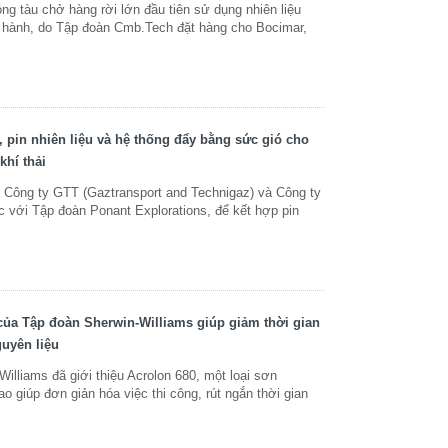
 tàu chở hàng rời lớn đầu tiên sử dụng nhiên liệu
 hành, do Tập đoàn Cmb.Tech đặt hàng cho Bocimar,
, pin nhiên liệu và hệ thống đẩy bằng sức gió cho
khí thải
 Công ty GTT (Gaztransport and Technigaz) và Công ty
 với Tập đoàn Ponant Explorations, để kết hợp pin
ủa Tập đoàn Sherwin-Williams giúp giảm thời gian
guyên liệu
illiams đã giới thiệu Acrolon 680, một loại sơn
o giúp đơn giản hóa việc thi công, rút ​​ngắn thời gian