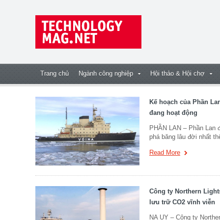
Trang chủ
Ngành công nghiệp
Hội thảo & Hội chợ
Kế hoạch của Phần Lan 
đang hoạt động
PHẦN LAN – Phần Lan đã 
phá băng lâu đời nhất th
Read More
Công ty Northern Light
lưu trữ CO2 vĩnh viễn
NA UY – Công ty Northern