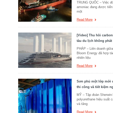
TRUNG QUỐC – Việc đóng
amoniac đang được tiến
một
Read More
[Video] Thu hồi carbon
tàu du lịch không phát 
PHÁP – Liên doanh giữa
Bloom Energy đã hợp tác
nhiên liệu
Read More
Sơn phủ một lớp mới c
thi công và tiết kiệm n
MỸ – Tập đoàn Sherwin-W
polyurethane hiệu suất ca
và tăng
Read More