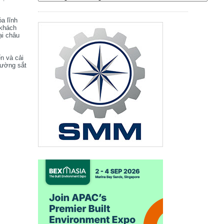
óa lĩnh
 khách
ại châu
ển và cải
đường sắt