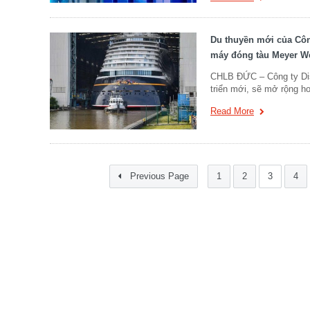
Du thuyền mới của Công
máy đóng tàu Meyer We
CHLB ĐỨC – Công ty Dis
triển mới, sẽ mở rộng h
Read More
Previous Page
1
2
3
4