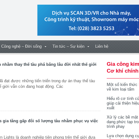
Công nghệ – Đời sống
Tin tức – Sự kiện
Liên hệ
Gia công kim
nhằm thay thế tàu phá băng lâu đời nhất thế giới
Cơ khí chính
đạt được những tiến triển trong dự án thay thế tàu
Một số kiến thức
ế giới vẫn còn đang hoạt động. Các
về kim loại tấm
Hiểu rõ cơ tính củ
giúp cải thiện hiệ
xuất
Xử lý các bề mặt
s gia tăng gấp đôi số lượng tàu nhằm phục vụ việc
dạng phức tạp tr
trình phay
Lựa chọn dụng cụ
 Lights là doanh nghiệp tiên phong trên thế giới đưa