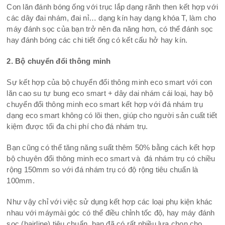
Con lăn đánh bóng ống với trục lắp dạng rãnh then kết hợp với
các dây đai nhám, đai nỉ… dạng kín hay dạng khóa T, làm cho
máy đánh sọc của bạn trở nên đa năng hơn, có thể đánh sọc
hay đánh bóng các chi tiết ống có kết cấu hở hay kín.
2. Bộ chuyển đổi thông minh
Sự kết hợp của bộ chuyển đổi thông minh eco smart với con
lăn cao su tự bung eco smart + dây dai nhám cái loại, hay bộ
chuyển đổi thông minh eco smart kết hợp với đá nhám trụ
dạng eco smart không có lõi then, giúp cho người sản cuất tiết
kiệm được tối đa chi phí cho đá nhám trụ.
Bạn cũng có thể tăng năng suất thêm 50% bằng cách kết hợp
bộ chuyên đổi thông minh eco smart và đá nhám trụ có chiều
rộng 150mm so với đá nhám trụ có độ rộng tiêu chuẩn là
100mm.
Như vậy chỉ với việc sử dụng kết hợp các loại phụ kiện khác
nhau với máymài góc có thể điều chỉnh tốc độ, hay máy đánh
sọc (hairline) tiêu chuẩn, bạn đã có rất nhiều lựa chọn cho