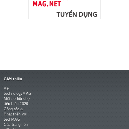
Giới thiệu
Về
technologyMAG
Một số hội chợ
tiêu biểu 2026
Cộng tác &
Phát triển với
techMAG
Các trang liên