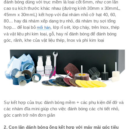
đánh bóng dùng với trục mềm là loại cốt 6mm, như con lăn
cao su kích thước khác nhau (đường kính 30mm x 30mmL,
45mm x 30mmL) kết hợp với đai nhám nhỏ cỡ hạt 40, 60,
80… hay đá nhám xếp dạng trụ nhỏ, đá nhám trụ sợi tổng
hợp… để loại bỏ
, lớp rỉ sét, lớp cháy, trên Inox, thép
mối hàn
và vật liệu phi kim loại, gỗ, hay nỉ đánh bóng để đánh bóng
góc, rãnh, khe của vật liệu thép, Inox và phi kim loại
Sự kết hợp của trục đánh bóng mềm + các phụ kiện đế đỡ và
các nhám đĩa mini giúp cho việc đánh bóng các chi tiết nhỏ,
góc cạnh trở nên đơn giản
2. Con lăn đánh bóng ống kết hợp với máy mài góc tiêu